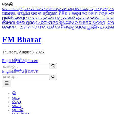
ବ୍ରେକିଂ
ଇ୨୦ ପେଟ୍ରୋଲ ଉପରେ ସରକାରଙ୍କ ଉତରରୁ ଛିଡାହେଲା ନୂଆ ପ୍ରଶ୍ନ:
ଆରମ୍ଭ, ସଂପୂର୍ଣ୍ଣ ଘର ଭାଙ୍ଗିଥିଲେ ମିଳିବ ୧ ଲକ୍ଷ ୨୦ ହଜାର ଟଙ୍କା
•
ଝ
ୱାର୍ଣ୍ଣିଂ
•
ରାଜ୍ୟରେ ବନ୍ୟା ପ୍ରକୋପ ହ୍ରାସ- ସର୍ବୋଚ୍ଚ ଯନ୍ତ୍ରୀ
•
ଇ୨୦ ପେଟ୍
ଘୋଷଣା କଲେ ମୁଖ୍ୟମନ୍ତ୍ରୀ
•
ଆଜିଠୁ କ୍ଷୟକ୍ଷତି ଆକଳନ ଆରମ୍ଭ, ସଂପୂର
ଚେତାବନୀ : ଆଗାମୀ ୨୪ ଘଂଟା ପାଇଁ ୧୭ ଜିଲ୍ଲାକୁ ୟେଲୋ ୱାର୍ଣ୍ଣିଂ
•
ରାଜ୍ୟରେ 
FM Bharat
Thursday, August 6, 2026
English
हिन्दी
ଓଡ଼ିଆ
বাংলা
English
हिन्दी
ଓଡ଼ିଆ
বাংলা
ରାଜ୍ୟ
ଜିଲ୍ଲା
ଭାରତ
ରାଜନୀତି