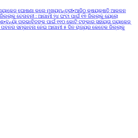
ପ୍ୟାକେଜ୍ ଘୋଷଣା କଲେ ମୁଖ୍ୟମନ୍ତ୍ରୀ
•
ଆଜିଠୁ କ୍ଷୟକ୍ଷତି ଆକଳନ
୍ଲାକୁ ଚେତାବନୀ : ଆଗାମୀ ୨୪ ଘଂଟା ପାଇଁ ୧୭ ଜିଲ୍ଲାକୁ ୟେଲୋ
େଶ
•
ବନ୍ୟା ପ୍ରଭାବିତଙ୍କ ପାଇଁ ୧୧୦ କୋଟି ଟଙ୍କାର ସହାୟତା ପ୍ୟାକେଜ୍
 ପବନର ସମ୍ଭାବନା ନେଇ ଆଗାମୀ ୫ ଦିନ ରାଜ୍ୟର କେତେକ ଜିଲ୍ଲାକୁ