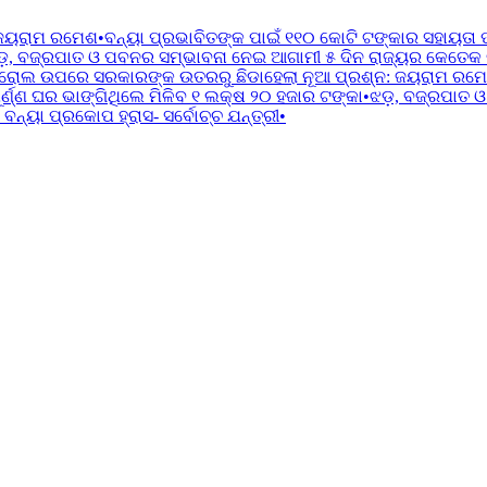
 ଜୟରାମ ରମେଶ
•
ବନ୍ୟା ପ୍ରଭାବିତଙ୍କ ପାଇଁ ୧୧୦ କୋଟି ଟଙ୍କାର ସହାୟତା 
ଡ଼, ବଜ୍ରପାତ ଓ ପବନର ସମ୍ଭାବନା ନେଇ ଆଗାମୀ ୫ ଦିନ ରାଜ୍ୟର କେତେକ ଜିଲ
ରୋଲ ଉପରେ ସରକାରଙ୍କ ଉତରରୁ ଛିଡାହେଲା ନୂଆ ପ୍ରଶ୍ନ: ଜୟରାମ ରମ
୍ଣ୍ଣ ଘର ଭାଙ୍ଗିଥିଲେ ମିଳିବ ୧ ଲକ୍ଷ ୨୦ ହଜାର ଟଙ୍କା
•
ଝଡ଼, ବଜ୍ରପାତ ଓ
ବନ୍ୟା ପ୍ରକୋପ ହ୍ରାସ- ସର୍ବୋଚ୍ଚ ଯନ୍ତ୍ରୀ
•