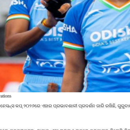
ations
 ନେସନ୍ସ କପ୍ ୨୦୨୬ରେ ଏହାର ପ୍ରଭାବଶାଳୀ ପ୍ରଦର୍ଶନ ଜାରି ରଖିଛି
,
ଗୁରୁବା