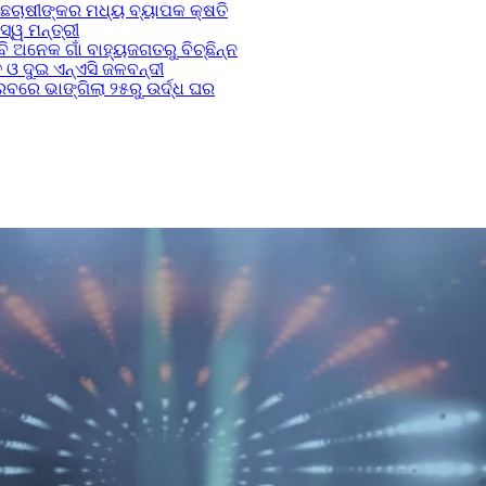
ମାଛଚାଷୀଙ୍କର ମଧ୍ୟ ବ୍ୟାପକ କ୍ଷତି
୍ୱ ମନ୍ତ୍ରୀ
 ଅନେକ ଗାଁ ବାହ୍ୟଜଗତରୁ ବିଚ୍ଛିନ୍ନ
ଓ ଦୁଇ ଏନ୍ଏସି ଜଳବନ୍ଦୀ
ରେ ଭାଙ୍ଗିଲା ୨୫ରୁ ଉର୍ଦ୍ଧ ଘର