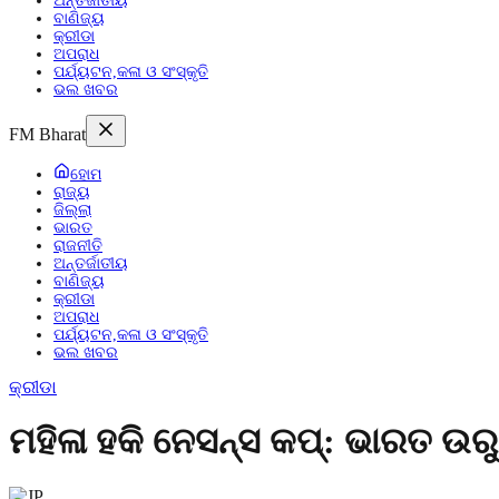
ଅନ୍ତର୍ଜାତୀୟ
ବାଣିଜ୍ୟ
କ୍ରୀଡା
ଅପରାଧ
ପର୍ଯ୍ୟଟନ,କଳା ଓ ସଂସ୍କୃତି
ଭଲ ଖବର
FM Bharat
ହୋମ
ରାଜ୍ୟ
ଜିଲ୍ଲା
ଭାରତ
ରାଜନୀତି
ଅନ୍ତର୍ଜାତୀୟ
ବାଣିଜ୍ୟ
କ୍ରୀଡା
ଅପରାଧ
ପର୍ଯ୍ୟଟନ,କଳା ଓ ସଂସ୍କୃତି
ଭଲ ଖବର
କ୍ରୀଡା
ମହିଳା ହକି ନେସନ୍ସ କପ୍: ଭାରତ ଉର