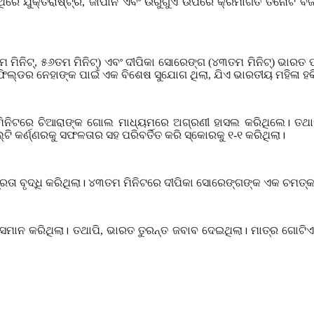
ିରେ ଯୁକ୍ତରାଷ୍ଟ୍ର
,
ଜାପାନ ଏବଂ ଉରୁଗୁଏ ଉପରେ କ୍ରମାଗତ ତିନୋଟି ବିଜୟ 
ମ ମିନିଟ୍
,
୫୬ତମ ମିନିଟ୍) ଏବଂ ଦୀପିକା ସୋରେଙ୍ଗ (୪୩ତମ ମିନିଟ୍) ଭାରତ
ଡଫିଲ୍ଡର ନେହାଙ୍କ ପାଇଁ ଏକ ବିଶେଷ ସୁଯୋଗ ଥିଲା
,
ଯିଏ ଭାରତୀୟ ମହିଳା ହକ
ିନିଟରେ ଚିଆରାଙ୍କ ଗୋଲ ମାଧ୍ୟମରେ ଅଗ୍ରଣୀ ହାସଲ କରିଥିଲେ। ତଥା
ି କର୍ଣ୍ଣରକୁ ସଫଳତାର ସହ ପରିବର୍ତିତ କରି ସ୍କୋରକୁ ୧-୧ କରିଥିଲା।
ରତା ବୃଦ୍ଧି କରିଥିଲା। ୪୩ତମ ମିନିଟରେ ଦୀପିକା ସୋରେଙ୍ଗଙ୍କ ଏକ ଚମତ
ସମାନ କରିଥିଲା। ତଥାପି
,
ଭାରତ ତୁରନ୍ତ ଜବାବ ଦେଇଥିଲା। ମାତ୍ର ଗୋଟିଏ 