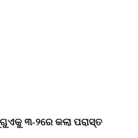
ୁଗୁଏକୁ ୩-୨ରେ କଲା ପରାସ୍ତ