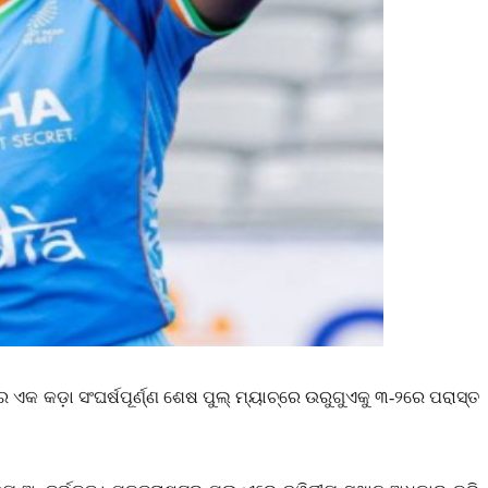
ର ଏକ କଡ଼ା ସଂଘର୍ଷପୂର୍ଣ୍ଣ ଶେଷ ପୁଲ୍ ମ୍ୟାଚ୍ରେ ଉରୁଗୁଏକୁ ୩-୨ରେ ପରାସ୍ତ