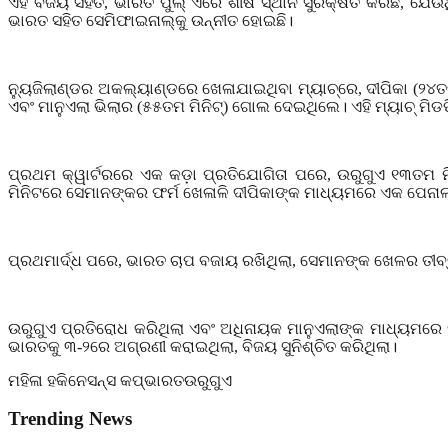
ଏହି ବିଜୟ ସହିତ
,
ଭାରତ ପୁଲ୍ ଏରେ ଶୀର୍ଷ ସ୍ଥାନ ସୁରକ୍ଷିତ କରିଛି
,
ଯେଉଁଥ
ଭାରତ ସହିତ ସେମିଫାଇନାଲ୍କୁ ଉନ୍ନୀତ ହୋଇଛି।
ନ୍ୟୁଜିଲାଣ୍ଡର ଅକଲ୍ୟାଣ୍ଡରେ ଖେଳାଯାଇଥିବା ମ୍ୟାଚ୍ରେ
,
ଦୀପିକା (୨୪ତ
ଏବଂ ମାନୁଏଲା ଭିଲାର (୫୫ତମ ମିନିଟ୍) ଗୋଲ ଦେଇଥିଲେ। ଏହି ମ୍ୟାଚ୍ ମି
ପ୍ରଥମ କ୍ୱାର୍ଟରରେ ଏକ କଡ଼ା ପ୍ରତିଯୋଗିତା ପରେ
,
ଉରୁଗୁଏ ୧୩ତମ ମ
ମିନିଟରେ ସେମାନଙ୍କର ଫର୍ମ ଖେଳାଳି ଦୀପିକାଙ୍କ ମାଧ୍ୟମରେ ଏକ ପେନାଲ୍ଟ
ପ୍ରଥମାର୍ଦ୍ଧ ପରେ
,
ଭାରତ ଚାପ ବଜାୟ ରଖିଥିଲା
,
ସେମାନଙ୍କ ଖେଳର ତୀବ୍
ଉରୁଗୁଏ ପ୍ରତିରୋଧ କରିଥିଲା ଏବଂ ଅଧିନାୟକ ମାନୁଏଲାଙ୍କ ମାଧ୍ୟମରେ 
ଭାରତକୁ ୩-୨ରେ ଅଗ୍ରଣୀ କରାଇଥିଲା
,
ବିଜୟ ସୁନିଶ୍ଚିତ କରିଥିଲା।
ମହିଳା ହକି
ନେସନ୍ସ କପ୍
ଭାରତ
ଉରୁଗୁଏ
Trending News