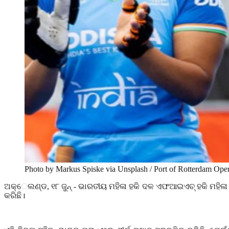
Photo by Markus Spiske via Unsplash / Port of Rotterdam Oper
ଅକ୍େଲଣ୍ଡ
,
୧୮ ଜୁନ୍ - ଭାରତୀୟ ମହିଳା ହକି ଦଳ ଏଫଆଇଏଚ୍ ହକି ମହିଳା
କରିଛି।