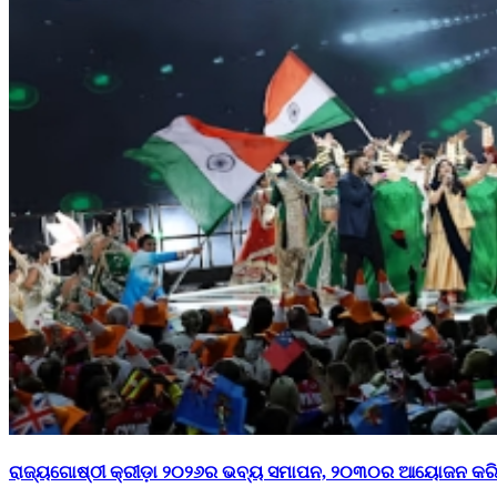
ରାଜ୍ୟଗୋଷ୍ଠୀ କ୍ରୀଡ଼ା ୨୦୨୬ର ଭବ୍ୟ ସମାପନ, ୨୦୩୦ର ଆୟୋଜନ କର