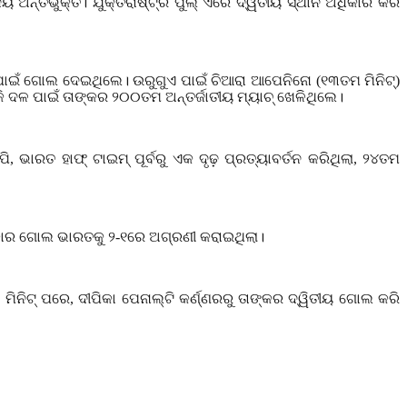
ଅନ୍ତର୍ଭୁକ୍ତ। ଯୁକ୍ତରାଷ୍ଟ୍ର ପୁଲ୍ ଏରେ ଦ୍ୱିତୀୟ ସ୍ଥାନ ଅଧିକାର କରି
 ପାଇଁ ଗୋଲ ଦେଇଥିଲେ। ଉରୁଗୁଏ ପାଇଁ ଚିଆରା ଆପେନିନୋ (୧୩ତମ ମିନିଟ୍)
ି ଦଳ ପାଇଁ ତାଙ୍କର ୨୦୦ତମ ଅନ୍ତର୍ଜାତୀୟ ମ୍ୟାଚ୍ ଖେଳିଥିଲେ।
ପି
,
ଭାରତ ହାଫ୍ ଟାଇମ୍ ପୂର୍ବରୁ ଏକ ଦୃଢ଼ ପ୍ରତ୍ୟାବର୍ତନ କରିଥିଲା
,
୨୪ତମ
୍କାର ଗୋଲ ଭାରତକୁ ୨-୧ରେ ଅଗ୍ରଣୀ କରାଇଥିଲା।
ମିନିଟ୍ ପରେ
,
ଦୀପିକା ପେନାଲ୍ଟି କର୍ଣ୍ଣରରୁ ତାଙ୍କର ଦ୍ୱିତୀୟ ଗୋଲ କରି