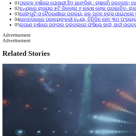
01
ପ୍ରବଳ ବର୍ଷାରେ ପୋଖରୀ ହିଡ଼ ଭାଙ୍ଗିଲା : ଚାଷଜମି ଜଳମଗ୍ନ; 
02
ବନ୍ୟାରେ ରାଜ୍ୟର ୫ଟି ଜିଲ୍ଲାର ୬ ଲକ୍ଷ ଲୋକ ପ୍ରଭାବିତ- ରାଜସ
03
ଗେଙ୍ଗୁଟି ଓ ବୈତରଣୀରେ ପ୍ରଳୟ, ଜଳ ପତନ ହ୍ରାସ ପାଇଥିଲେ ବି
04
ଧାମନଗରରେ ପ୍ରଳୟଙ୍କରୀ ବନ୍ୟା, ତିନିଦିନ ହେବ ୩୦ ପଂଚାୟତ 
05
ଲଗାଣ ବର୍ଷାରେ ଜଙ୍ଗଲ ଦଲଦଲରେ ଫସିଲେ ହାତୀ, ହାତୀ ଉପଦ୍ରବ
Advertisement
Advertisement
Related Stories