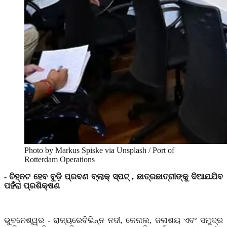
Photo by Markus Spiske via Unsplash / Port of
Rotterdam Operations
- ଚିହ୍ନଟ ହେବ ବୁଡ଼ି ପ୍ରବଣ ବ୍ଲାକ୍ ସ୍ପଟ୍
,
ଛାତ୍ରଛାତ୍ରୀଙ୍କୁ ଦିଆଯଯିବ
ପହଁରା ପ୍ରଶିକ୍ଷଣ
ଭୁବନେଶ୍ୱର
- ରାଜ୍ୟରେବିଭିନ୍ନ ନଦୀ
,
କେନାଲ
,
ଜଳାଶୟ ଏବଂ ସମୁଦ୍ର