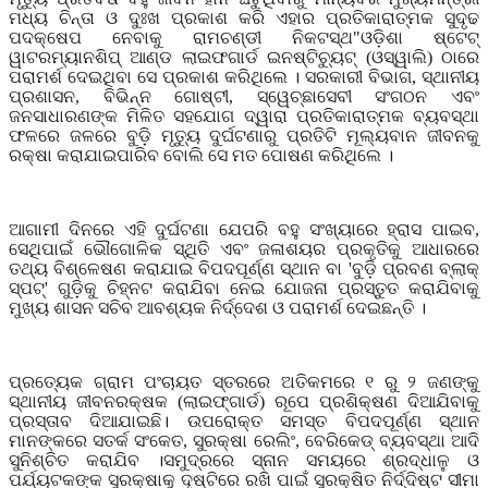
ମଧ୍ୟ ଚିନ୍ତା ଓ ଦୁଃଖ ପ୍ରକାଶ କରି ଏହାର ପ୍ରତିକାରାତ୍ମକ ସୁଦୃଢ
ପଦକ୍ଷେପ ନେବାକୁ ରାମଚଣ୍ଡୀ ନିକଟସ୍ଥ"ଓଡ଼ିଶା ଷ୍ଟେଟ୍
ୱାଟରମ୍ୟାନଶିପ୍ ଆଣ୍ଡ ଲାଇଫଗାର୍ଡ ଇନଷ୍ଟିଚ୍ୟୁଟ୍ (ଓସ୍ୱାଲି) ଠାରେ
ପରାମର୍ଶ ଦେଇଥିବା ସେ ପ୍ରକାଶ କରିଥିଲେ । ସରକାରୀ ବିଭାଗ
,
ସ୍ଥାନୀୟ
ପ୍ରଶାସନ
,
ବିଭିନ୍ନ ଗୋଷ୍ଟୀ
,
ସ୍ୱେଚ୍ଛାସେବୀ ସଂଗଠନ ଏବଂ
ଜନସାଧାରଣଙ୍କ ମିଳିତ ସହଯୋଗ ଦ୍ୱାରା ପ୍ରତିକାରାତ୍ମକ ବ୍ୟବସ୍ଥା
ଫଳରେ ଜଳରେ ବୁଡ଼ି ମୃତ୍ୟୁ ଦୁର୍ଘଟଣାରୁ ପ୍ରତିଟି ମୂଲ୍ୟବାନ ଜୀବନକୁ
ରକ୍ଷା କରାଯାଇପାରିବ ବୋଲି ସେ ମତ ପୋଷଣ କରିଥିଲେ ।
ଆଗାମୀ ଦିନରେ ଏହି ଦୁର୍ଘଟଣା ଯେପରି ବହୁ ସଂଖ୍ୟାରେ ହ୍ରାସ ପାଇବ
,
ସେଥିପାଇଁ ଭୌଗୋଳିକ ସ୍ଥିତି ଏବଂ ଜଳାଶୟର ପ୍ରକୃତିକୁ ଆଧାରରେ
ତଥ୍ୟ ବିଶ୍ଳେଷଣ କରାଯାଇ ବିପଦପୂର୍ଣ୍ଣ ସ୍ଥାନ ବା
'
ବୁଡ଼ି ପ୍ରବଣ ବ୍ଲାକ୍
ସ୍ପଟ୍
'
ଗୁଡ଼ିକୁ ଚିହ୍ନଟ କରାଯିବା ନେଇ ଯୋଜନା ପ୍ରସ୍ତୁତ କରାଯିବାକୁ
ମୁଖ୍ୟ ଶାସନ ସଚିବ ଆବଶ୍ୟକ ନିର୍ଦ୍ଦେଶ ଓ ପରାମର୍ଶ ଦେଇଛନ୍ତି ।
ପ୍ରତ୍ୟେକ ଗ୍ରାମ ପଂଚାୟତ ସ୍ତରରେ ଅତିକମରେ ୧ ରୁ ୨ ଜଣଙ୍କୁ
ସ୍ଥାନୀୟ ଜୀବନରକ୍ଷକ (ଲାଇଫ୍ଗାର୍ଡ) ରୂପେ ପ୍ରଶିକ୍ଷଣ ଦିଆଯିବାକୁ
ପ୍ରସ୍ତାବ ଦିଆଯାଇଛି। ଉପରୋକ୍ତ ସମସ୍ତ ବିପଦପୂର୍ଣ୍ଣ ସ୍ଥାନ
ମାନଙ୍କରେ ସତର୍କ ସଂକେତ
,
ସୁରକ୍ଷା ରେଲିଂ
,
ବେରିକେଡ୍ ବ୍ୟବସ୍ଥା ଆଦି
ସୁନିଶ୍ଚିତ କରାଯିବ ।ସମୁଦ୍ରରେ ସ୍ନାନ ସମୟରେ ଶ୍ରଦ୍ଧାଳୁ ଓ
ପର୍ଯ୍ୟଟକଙ୍କ ସୁରକ୍ଷାକୁ ଦୃଷ୍ଟିରେ ରଖି ପାଇଁ ସୁରକ୍ଷିତ ନିର୍ଦ୍ଦିଷ୍ଟ ସୀମା