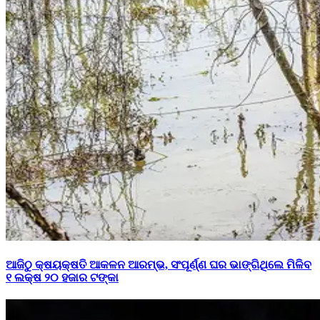
ଆଜିଠୁ କ୍ଷୟକ୍ଷତି ଆକଳନ ଆରମ୍ଭ, ସଂପୂର୍ଣ୍ଣ ଘର ଭାଙ୍ଗିଥିଲେ ମିଳିବ
୧ ଲକ୍ଷ ୨୦ ହଜାର ଟଙ୍କା