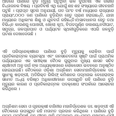
ଆଦିରେ ପାଣିରେ ବୁଡ଼ି ମୃତ୍ୟୁ ଘଟୁଥିବା ଭଳି ଦୁର୍ଘଟଣା ଏକ ଗଭୀର
ଚିନ୍ତାଜନକ ବିଷୟ । ପ୍ରତିବର୍ଷ ଏଥି ଯୋଗୁଁ ଶହ ଶହ ସଂଖ୍ୟାରେ ଜୀବନହାନି
ଘଟୁଛି । ପ୍ରାପ୍ତ ସୂଚନା ଅନୁଯାୟୀ
,
ଗତ ପାଂଚ ବର୍ଷ ମଧ୍ୟରେ ରାଜ୍ୟରେ
ପ୍ରାୟ୯
,
୦୦୦ ଜଣ ପାଣିରେ ବୁଡ଼ିଯିବା ହେତୁ ପ୍ରାଣ ହରାଇଛନ୍ତି
,
ଯାହା
ମଧ୍ୟରେ ଅଧିକାଂଶ ଶିଶୁ ଓ ଯୁବବର୍ଗ ରହିଛନ୍ତି।ଅସାବଧାନତା ହେତୁ ତଥା
ବିଭିନ୍ନ କାରଣରୁ ପୋଖରୀ
,
ଖୋଲା କୂଅ
,
ବିପଦପୂର୍ଣ୍ଣ ଜଳାଶୟ
,
ନଦୀଘାଟ
,
ସମୁଦ୍ର
,
ଜଳପ୍ରପାତ ଓ ପର୍ଯ୍ୟଟନ ସ୍ଥଳୀଗୁଡ଼ିକରେ ଏପରି ଜଳବୁଡ଼ି
ଘଟଣା ଦେଖାଦେଉଛି ।
ଏହି ପରିପ୍ରେକ୍ଷୀରେ ପାଣିରେ ବୁଡ଼ି ମୃତ୍ୟୁକୁ ରୋକିବା ପାଇଁ
ପ୍ରତିକାରାତ୍ମକ ବ୍ୟବସ୍ଥା ଏବଂ ଜନସଚେତନତା ସୃଷ୍ଟି ପାଇଁ ପ୍ରାଥମିକ
ପର୍ଯ୍ୟାୟରେ ଏକ ସମୀକ୍ଷା ବୈଠକ ଗୁରୁବାର ମୁଖ୍ୟ ଶାସନ ସଚିବ
ଶ୍ରୀମତୀ ଅନୁ ଗର୍ଗ ଙ୍କ ଅଧ୍ୟକ୍ଷତାରେ ଲୋକସେବା ଭବନରେ ଅନୁଷ୍ଠିତ
ହୋଇଯାଇଛି। ବୈଠକରେ ଓଡ଼ିଶା ଅଗ୍ନିଶମ ସେବାମହାନିର୍ଦ୍ଦେଶକ ଡଃ.
ସୁଧାଂଶୁ ଷଡ଼ଙ୍ଗୀ
,
ଅତିରିକ୍ତ ରିଲିଫ୍ କମିଶନର ପଦ୍ମନାଭ ବେହେରାଙ୍କ
ସମେତ ଅନ୍ୟ ବରିଷ୍ଠ ଅଧିକାରୀମାନେ ଉପସ୍ଥିତି ରହି ପାଣିରେ ବୁଡ଼ି
ମୃତ୍ୟୁର କାରଣ ଓ ପ୍ରତିକାରାତ୍ମକ ପଦକ୍ଷେପ ସଂପର୍କରେ ଆଲୋଚନା
କରିଥିଲେ ।
ଅଗ୍ନିଶମ ସେବା ଓ ଗୃହରକ୍ଷୀ ବାହିନୀର ମହାନିର୍ଦ୍ଦେଶକ ଡଃ. ଷଡ଼ଙ୍ଗୀ ଏହି
ବୈଠକରେ ଉପସ୍ଥିତ ରହି ମତାମତ ପ୍ରଦାନ କରିଥିଲେ । ପାଣିରେ ବୁଡ଼ି
ମୃତ୍ୟୁ ପ୍ରତିବର୍ଷ ବହୁ ଜୀବନ ହାନି ଘଟୁଥିବାରୁ ମାନ୍ୟବର ମୁଖ୍ୟମନ୍ତ୍ରୀ