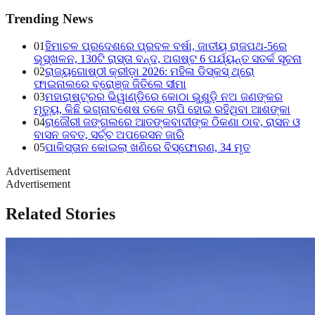
Trending News
01
ହିମାଚଳ ପ୍ରଦେଶରେ ପ୍ରବଳ ବର୍ଷା, ଜାତୀୟ ରାଜପଥ-5ରେ
ଭୂସ୍ଖଳନ, 130ଟି ରାସ୍ତା ବନ୍ଦ, ଅଗଷ୍ଟ 6 ପର୍ଯ୍ୟନ୍ତ ସତର୍କ ସୂଚନା
02
ରାଜ୍ୟଗୋଷ୍ଠୀ କ୍ରୀଡ଼ା 2026: ମହିଳା ଡିସ୍କସ୍ ଥ୍ରୋ
ଫାଇନାଲରେ ବ୍ରୋଞ୍ଜ ଜିତିଲେ ସୀମା
03
ମହାରାଷ୍ଟ୍ରର ଭିୱାଣ୍ଡିରେ କୋଠା ଭୁଶୁଡ଼ି ନଅ ଜଣଙ୍କର
ମୃତ୍ୟୁ, କିଛି ଭଗ୍ନାବଶେଷ ତଳେ ଚାପି ହୋଇ ରହିଥିବା ଆଶଙ୍କା
04
ରାଜୌରୀ ଜଙ୍ଗଲରେ ଆତଙ୍କବାଦୀଙ୍କ ଠିକଣା ଠାବ, ରାସନ ଓ
ବାସନ ଜବତ, ସର୍ଚ୍ଚ ଅପରେସନ ଜାରି
05
ପାକିସ୍ତାନ କୋଇଲା ଖଣିରେ ବିସ୍ଫୋରଣ, 34 ମୃତ
Advertisement
Advertisement
Related Stories