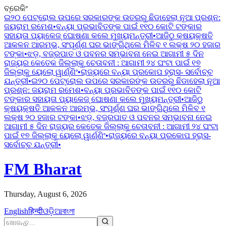
ବ୍ରେକିଂ
ଇ୨୦ ପେଟ୍ରୋଲ ଉପରେ ସରକାରଙ୍କ ଉତରରୁ ଛିଡାହେଲା ନୂଆ ପ୍ରଶ୍ନ:
ଜୟରାମ ରମେଶ
•
ବନ୍ୟା ପ୍ରଭାବିତଙ୍କ ପାଇଁ ୧୧୦ କୋଟି ଟଙ୍କାର
ସହାୟତା ପ୍ୟାକେଜ୍ ଘୋଷଣା କଲେ ମୁଖ୍ୟମନ୍ତ୍ରୀ
•
ଆଜିଠୁ କ୍ଷୟକ୍ଷତି
ଆକଳନ ଆରମ୍ଭ, ସଂପୂର୍ଣ୍ଣ ଘର ଭାଙ୍ଗିଥିଲେ ମିଳିବ ୧ ଲକ୍ଷ ୨୦ ହଜାର
ଟଙ୍କା
•
ଝଡ଼, ବଜ୍ରପାତ ଓ ପବନର ସମ୍ଭାବନା ନେଇ ଆଗାମୀ ୫ ଦିନ
ରାଜ୍ୟର କେତେକ ଜିଲ୍ଲାକୁ ଚେତାବନୀ : ଆଗାମୀ ୨୪ ଘଂଟା ପାଇଁ ୧୭
ଜିଲ୍ଲାକୁ ୟେଲୋ ୱାର୍ଣ୍ଣିଂ
•
ରାଜ୍ୟରେ ବନ୍ୟା ପ୍ରକୋପ ହ୍ରାସ- ସର୍ବୋଚ୍ଚ
ଯନ୍ତ୍ରୀ
•
ଇ୨୦ ପେଟ୍ରୋଲ ଉପରେ ସରକାରଙ୍କ ଉତରରୁ ଛିଡାହେଲା ନୂଆ
ପ୍ରଶ୍ନ: ଜୟରାମ ରମେଶ
•
ବନ୍ୟା ପ୍ରଭାବିତଙ୍କ ପାଇଁ ୧୧୦ କୋଟି
ଟଙ୍କାର ସହାୟତା ପ୍ୟାକେଜ୍ ଘୋଷଣା କଲେ ମୁଖ୍ୟମନ୍ତ୍ରୀ
•
ଆଜିଠୁ
କ୍ଷୟକ୍ଷତି ଆକଳନ ଆରମ୍ଭ, ସଂପୂର୍ଣ୍ଣ ଘର ଭାଙ୍ଗିଥିଲେ ମିଳିବ ୧
ଲକ୍ଷ ୨୦ ହଜାର ଟଙ୍କା
•
ଝଡ଼, ବଜ୍ରପାତ ଓ ପବନର ସମ୍ଭାବନା ନେଇ
ଆଗାମୀ ୫ ଦିନ ରାଜ୍ୟର କେତେକ ଜିଲ୍ଲାକୁ ଚେତାବନୀ : ଆଗାମୀ ୨୪ ଘଂଟା
ପାଇଁ ୧୭ ଜିଲ୍ଲାକୁ ୟେଲୋ ୱାର୍ଣ୍ଣିଂ
•
ରାଜ୍ୟରେ ବନ୍ୟା ପ୍ରକୋପ ହ୍ରାସ-
ସର୍ବୋଚ୍ଚ ଯନ୍ତ୍ରୀ
•
FM Bharat
Thursday, August 6, 2026
English
हिन्दी
ଓଡ଼ିଆ
বাংলা