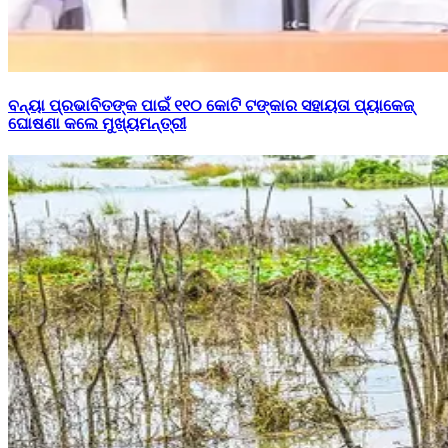
ବନ୍ୟା ପ୍ରଭାବିତଙ୍କ ପାଇଁ ୧୧୦ କୋଟି ଟଙ୍କାର ସହାୟତା ପ୍ୟାକେଜ୍
ଘୋଷଣା କଲେ ମୁଖ୍ୟମନ୍ତ୍ରୀ