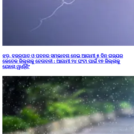
ଝଡ଼, ବଜ୍ରପାତ ଓ ପବନର ସମ୍ଭାବନା ନେଇ ଆଗାମୀ ୫ ଦିନ ରାଜ୍ୟର
କେତେକ ଜିଲ୍ଲାକୁ ଚେତାବନୀ : ଆଗାମୀ ୨୪ ଘଂଟା ପାଇଁ ୧୭ ଜିଲ୍ଲାକୁ
ୟେଲୋ ୱାର୍ଣ୍ଣିଂ