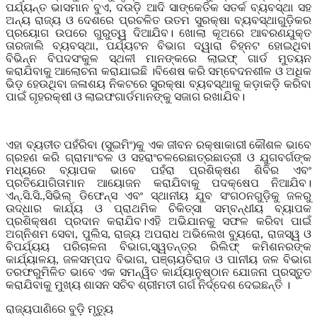
ପର୍ଯ୍ୟନ୍ତ ଭାସମାନ ବୁଏ
,
ଦଉଡ଼ି ଆଦି ସାଙ୍କେତିକ ସତର୍କ ବ୍ୟବସ୍ଥା ସହ
ଅନ୍ୟ ରାଜ୍ୟ ଓ ଦେଶରେ ପ୍ରଚଳିତ ଉତମ ସୁରକ୍ଷା ବ୍ୟବସ୍ଥାଗୁଡ଼ିକର
ପ୍ରୟୋଗ ଉପରେ ଗୁରୁତ୍ୱ ଦିଆଯିବ। ଖୋଲା କୂଅରେ ଆବରଣଯୁକ୍ତ
ତାରଜାଲି ବ୍ୟବସ୍ଥା
,
ପର୍ଯ୍ୟଟନ ବିଭାଗ ଦ୍ୱାରା ଚିହ୍ନଟ ହୋଇଥିବା
ବିଭିନ୍ନ ବିପଦସଂକୁଳ ସ୍ଥଳୀ ମାନଙ୍କରେ ଲାଇଫ୍ ଗାର୍ଡ ମୁତୟନ
କରାଯିବାକୁ ଆଲୋଚନା କରାଯାଇଛି ।ବିଶେଷ କରି ସମ୍ବେଦନଶୀଳ ଓ ଅଧିକ
ଭିଡ଼ ହେଉଥିବା ଜଳାଶୟ ନିକଟରେ ସୁରକ୍ଷା ବ୍ୟବସ୍ଥାକୁ କଡ଼ାକଡ଼ି କରିବା
ପାଇଁ ଗୃହରକ୍ଷୀ ଓ ଲାଇଫଗାର୍ଡମାନଙ୍କୁ ସଜାଗ ରଖାଯିବ।
ଏହା ବ୍ୟତୀତ ପହଁରିବା (ସୁଇମିଂ)କୁ ଏକ ଜୀବନ ରକ୍ଷାକାରୀ କୌଶଳ ଭାବେ
ଗ୍ରହଣ କରି ଗ୍ରାମାଂଚଳ ଓ ସହରାଂଚଳରେଛାତ୍ରଛାତ୍ରୀ ଓ ଯୁଗବର୍ଗଙ୍କ
ମଧ୍ୟରେ ବ୍ୟାପକ ଭାବେ ପହଁରା ପ୍ରଶିକ୍ଷଣ ଶିବିର ଏବଂ
ପ୍ରତିଯୋଗିତାମାନ ଆୟୋଜନ କରାଯିବାକୁ ପଦକ୍ଷେପ ନିଆଯିବ।
ଏନ୍.ସି.ସି.
,
ସିଭିଲ୍ ଡିଫେନ୍ସ ଏବଂ ସ୍ଥାନୀୟ ଯୁବ ସଂଗଠନଗୁଡ଼ିକୁ ଜଳରୁ
ଉଦ୍ଧାର କାର୍ଯ୍ୟ ଓ ପ୍ରାଥମିକ ଚିକିତ୍ସା ସମ୍ବନ୍ଧୀୟ ବ୍ୟାପକ
ପ୍ରଶିକ୍ଷଣ ପ୍ରଦାନ କରାଯିବ।ଏହି ଅଭିଯାନକୁ ସଫଳ କରିବା ପାଇଁ
ଅଗ୍ନିଶମ ସେବା
,
ପୁଲିସ
,
ରାଜ୍ୟ ଅପରାଧ ଅଭିଲେଖ ବ୍ୟୁରୋ
,
ରାଜସ୍ୱ ଓ
ବିପର୍ଯ୍ୟୟ ପରିଚାଳନା ବିଭାଗ
,
ସ୍ୱତନ୍ତ୍ର ରିଲିଫ୍ କମିଶନରଙ୍କ
କାର୍ଯ୍ୟାଳୟ
,
ଜଳସମ୍ପଦ ବିଭାଗ
,
ପଞ୍ଚାୟତିରାଜ ଓ ପାନୀୟ ଜଳ ବିଭାଗ
ତରଫରୁମିଳିତ ଭାବେ ଏକ ସମନ୍ୱିତ କାର୍ଯ୍ୟାନୁଷ୍ଠାନ ଯୋଜନା ପ୍ରସ୍ତୁତ
କରାଯିବାକୁ ମୁଖ୍ୟ ଶାସନ ସଚିବ ଶ୍ରୀମତୀ ଗର୍ଗ ନିର୍ଦ୍ଦେଶ ଦେଇଛନ୍ତି ।
ରାଜ୍ୟ
ପାଣିରେ ବୁଡ଼ି ମୃତ୍ୟୁ