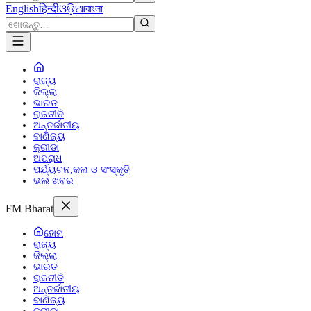
English
हिन्दी
ଓଡ଼ିଆ
বাংলা
ରାଜ୍ୟ
ଜିଲ୍ଲା
ଭାରତ
ରାଜନୀତି
ଅନ୍ତର୍ଜାତୀୟ
ବାଣିଜ୍ୟ
କ୍ରୀଡା
ଅପରାଧ
ପର୍ଯ୍ୟଟନ,କଳା ଓ ସଂସ୍କୃତି
ଭଲ ଖବର
FM Bharat
ହୋମ
ରାଜ୍ୟ
ଜିଲ୍ଲା
ଭାରତ
ରାଜନୀତି
ଅନ୍ତର୍ଜାତୀୟ
ବାଣିଜ୍ୟ