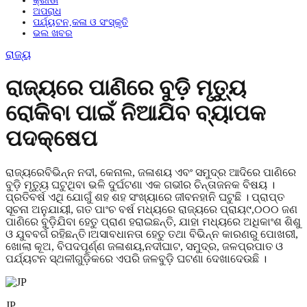
କ୍ରୀଡା
ଅପରାଧ
ପର୍ଯ୍ୟଟନ,କଳା ଓ ସଂସ୍କୃତି
ଭଲ ଖବର
ରାଜ୍ୟ
ରାଜ୍ୟରେ ପାଣିରେ ବୁଡ଼ି ମୃତ୍ୟୁ
ରୋକିବା ପାଇଁ ନିଆଯିବ ବ୍ୟାପକ
ପଦକ୍ଷେପ
ରାଜ୍ୟରେବିଭିନ୍ନ ନଦୀ, କେନାଲ, ଜଳାଶୟ ଏବଂ ସମୁଦ୍ର ଆଦିରେ ପାଣିରେ
ବୁଡ଼ି ମୃତ୍ୟୁ ଘଟୁଥିବା ଭଳି ଦୁର୍ଘଟଣା ଏକ ଗଭୀର ଚିନ୍ତାଜନକ ବିଷୟ ।
ପ୍ରତିବର୍ଷ ଏଥି ଯୋଗୁଁ ଶହ ଶହ ସଂଖ୍ୟାରେ ଜୀବନହାନି ଘଟୁଛି । ପ୍ରାପ୍ତ
ସୂଚନା ଅନୁଯାୟୀ, ଗତ ପାଂଚ ବର୍ଷ ମଧ୍ୟରେ ରାଜ୍ୟରେ ପ୍ରାୟ୯,୦୦୦ ଜଣ
ପାଣିରେ ବୁଡ଼ିଯିବା ହେତୁ ପ୍ରାଣ ହରାଇଛନ୍ତି, ଯାହା ମଧ୍ୟରେ ଅଧିକାଂଶ ଶିଶୁ
ଓ ଯୁବବର୍ଗ ରହିଛନ୍ତି।ଅସାବଧାନତା ହେତୁ ତଥା ବିଭିନ୍ନ କାରଣରୁ ପୋଖରୀ,
ଖୋଲା କୂଅ, ବିପଦପୂର୍ଣ୍ଣ ଜଳାଶୟ,ନଦୀଘାଟ, ସମୁଦ୍ର, ଜଳପ୍ରପାତ ଓ
ପର୍ଯ୍ୟଟନ ସ୍ଥଳୀଗୁଡ଼ିକରେ ଏପରି ଜଳବୁଡ଼ି ଘଟଣା ଦେଖାଦେଉଛି ।
JP