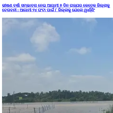
ଭୀଷଣ ବର୍ଷା ସମ୍ଭାବନା ନେଇ ଆଗାମୀ ୭ ଦିନ ରାଜ୍ୟର କେତେକ ଜିଲ୍ଲାକୁ
ଚେତାବନୀ : ଆଗାମୀ ୨୪ ଘଂଟା ପାଇଁ ୮ ଜିଲ୍ଲାକୁ ୟେଲୋ ୱାର୍ଣ୍ଣିଂ