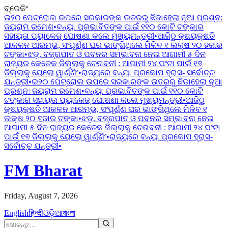
ବ୍ରେକିଂ
ଇ୨୦ ପେଟ୍ରୋଲ ଉପରେ ସରକାରଙ୍କ ଉତରରୁ ଛିଡାହେଲା ନୂଆ ପ୍ରଶ୍ନ:
ଜୟରାମ ରମେଶ
•
ବନ୍ୟା ପ୍ରଭାବିତଙ୍କ ପାଇଁ ୧୧୦ କୋଟି ଟଙ୍କାର
ସହାୟତା ପ୍ୟାକେଜ୍ ଘୋଷଣା କଲେ ମୁଖ୍ୟମନ୍ତ୍ରୀ
•
ଆଜିଠୁ କ୍ଷୟକ୍ଷତି
ଆକଳନ ଆରମ୍ଭ, ସଂପୂର୍ଣ୍ଣ ଘର ଭାଙ୍ଗିଥିଲେ ମିଳିବ ୧ ଲକ୍ଷ ୨୦ ହଜାର
ଟଙ୍କା
•
ଝଡ଼, ବଜ୍ରପାତ ଓ ପବନର ସମ୍ଭାବନା ନେଇ ଆଗାମୀ ୫ ଦିନ
ରାଜ୍ୟର କେତେକ ଜିଲ୍ଲାକୁ ଚେତାବନୀ : ଆଗାମୀ ୨୪ ଘଂଟା ପାଇଁ ୧୭
ଜିଲ୍ଲାକୁ ୟେଲୋ ୱାର୍ଣ୍ଣିଂ
•
ରାଜ୍ୟରେ ବନ୍ୟା ପ୍ରକୋପ ହ୍ରାସ- ସର୍ବୋଚ୍ଚ
ଯନ୍ତ୍ରୀ
•
ଇ୨୦ ପେଟ୍ରୋଲ ଉପରେ ସରକାରଙ୍କ ଉତରରୁ ଛିଡାହେଲା ନୂଆ
ପ୍ରଶ୍ନ: ଜୟରାମ ରମେଶ
•
ବନ୍ୟା ପ୍ରଭାବିତଙ୍କ ପାଇଁ ୧୧୦ କୋଟି
ଟଙ୍କାର ସହାୟତା ପ୍ୟାକେଜ୍ ଘୋଷଣା କଲେ ମୁଖ୍ୟମନ୍ତ୍ରୀ
•
ଆଜିଠୁ
କ୍ଷୟକ୍ଷତି ଆକଳନ ଆରମ୍ଭ, ସଂପୂର୍ଣ୍ଣ ଘର ଭାଙ୍ଗିଥିଲେ ମିଳିବ ୧
ଲକ୍ଷ ୨୦ ହଜାର ଟଙ୍କା
•
ଝଡ଼, ବଜ୍ରପାତ ଓ ପବନର ସମ୍ଭାବନା ନେଇ
ଆଗାମୀ ୫ ଦିନ ରାଜ୍ୟର କେତେକ ଜିଲ୍ଲାକୁ ଚେତାବନୀ : ଆଗାମୀ ୨୪ ଘଂଟା
ପାଇଁ ୧୭ ଜିଲ୍ଲାକୁ ୟେଲୋ ୱାର୍ଣ୍ଣିଂ
•
ରାଜ୍ୟରେ ବନ୍ୟା ପ୍ରକୋପ ହ୍ରାସ-
ସର୍ବୋଚ୍ଚ ଯନ୍ତ୍ରୀ
•
FM Bharat
Friday, August 7, 2026
English
हिन्दी
ଓଡ଼ିଆ
বাংলা