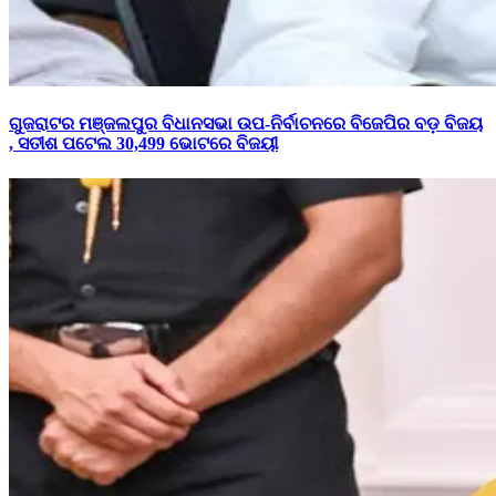
ଗୁଜରାଟର ମଞ୍ଜଲପୁର ବିଧାନସଭା ଉପ-ନିର୍ବାଚନରେ ବିଜେପିର ବଡ଼ ବିଜୟ
, ସତୀଶ ପଟେଲ 30,499 ଭୋଟରେ ବିଜୟୀ