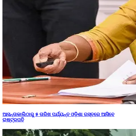
ଆସନ୍ତାକାଲିଠାରୁ ୫ ତାରିଖ ପର୍ଯ୍ୟନ୍ତ ଓଡ଼ିଶା ଗସ୍ତରେ ଆସିବେ
ରାଷ୍ଟ୍ରପତି