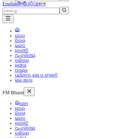
English
हिन्दी
ଓଡ଼ିଆ
বাংলা
ରାଜ୍ୟ
ଜିଲ୍ଲା
ଭାରତ
ରାଜନୀତି
ଅନ୍ତର୍ଜାତୀୟ
ବାଣିଜ୍ୟ
କ୍ରୀଡା
ଅପରାଧ
ପର୍ଯ୍ୟଟନ,କଳା ଓ ସଂସ୍କୃତି
ଭଲ ଖବର
FM Bharat
ହୋମ
ରାଜ୍ୟ
ଜିଲ୍ଲା
ଭାରତ
ରାଜନୀତି
ଅନ୍ତର୍ଜାତୀୟ
ବାଣିଜ୍ୟ