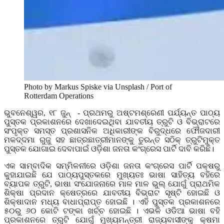
Photo by Markus Spiske via Unsplash / Port of
Rotterdam Operations
ଭୁବନେଶ୍ୱର
,
୧୮ ଜୁନ୍
- ପ୍ରଥମରୁ ଅଷ୍ଟମଶ୍ରେଣୀ ପର୍ଯ୍ୟନ୍ତ ପାଠ୍ୟ
ପୁସ୍ତକ ପ୍ରକାଶନରେ ଦେଖାଦେଇଥିବା ଯାବତୀୟ ତ୍ରୁଟି ଓ ବିଭ୍ରାଟରେ
ସଂପୃକ୍ତ ସମସ୍ତ ପ୍ରଶାସନିକ ଅଧିକାରୀଙ୍କ ବିରୁଦ୍ଧରେ ଫୌଜଦାରୀ
ମକଦ୍ଦମା ରୁଜୁ ସହ ଛାତ୍ରଛାତ୍ରୀମାନଙ୍କୁ ତୁରନ୍ତ ସଠିକ୍ ତ୍ରୁଟିମୁକ୍ତ
ପୁସ୍ତକ ଯୋଗାଇ ଦେବାପାଇଁ ଓଡ଼ିଶା ଜନତା କଂଗ୍ରେସ ପାର୍ଟି ଦାବି କରିଛି।
ଏକ ସାମ୍ବାଦିକ ସମ୍ମିଳନୀରେ ଓଡ଼ିଶା ଜନତା କଂଗ୍ରେସ ପାର୍ଟି ପକ୍ଷରୁ
କୁହାଯାଇଛି ଯେ ପାଠ୍ୟପୁସ୍ତକରେ ମୁଖ୍ୟତଃ ଭାଷା ସାହିତ୍ୟ ବହିରେ
ବ୍ୟାପକ ତ୍ରୁଟି
,
ଭାଷା ସଂଯୋଜନାରେ ମାଳ ମାଳ ଭୁଲ୍ ଯୋଗୁଁ ପ୍ରାଥମିକ
ଶିକ୍ଷା ପ୍ରଦାନ କ୍ଷେତ୍ରରେ ଯାବତୀୟ ବିଭ୍ରାଟ ସୃଷ୍ଟି ହୋଇଛି ଓ
ଶିକ୍ଷାଦାନ ମଧ୍ୟ ବାଧାପ୍ରାପ୍ତ ହୋଇଛି । ଏହି ପୁସ୍ତକ ପ୍ରକାଶନରେ
୫୦ରୁ ୬୦ କୋଟି ଟଙ୍କା ଖର୍ଚ୍ଚ ହୋଇଛି । ଏଭଳି ଓଡିଆ ଭାଷା ବହି
ପ୍ରକାଶନରେ ତ୍ରୁଟି ଯୋଗୁଁ ମୁଖ୍ୟମନ୍ତ୍ରୀ ରାଜ୍ୟବାସୀଙ୍କୁ କ୍ଷମା