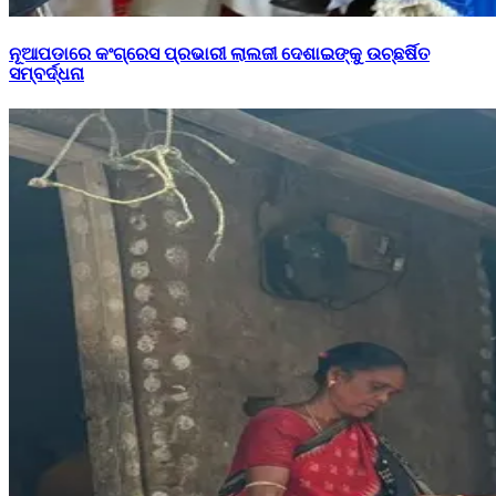
ନୂଆପଡାରେ କଂଗ୍ରେସ ପ୍ରଭାରୀ ଲାଲଜୀ ଦେଶାଇଙ୍କୁ ଉଚ୍ଛର୍ଷିତ
ସମ୍ବର୍ଦ୍ଧନା