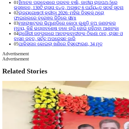
01
ହିମାଚଳ ପ୍ରଦେଶରେ ପ୍ରବଳ ବର୍ଷା, ଜାତୀୟ ରାଜପଥ-5ରେ
ଭୂସ୍ଖଳନ, 130ଟି ରାସ୍ତା ବନ୍ଦ, ଅଗଷ୍ଟ 6 ପର୍ଯ୍ୟନ୍ତ ସତର୍କ ସୂଚନା
02
ରାଜ୍ୟଗୋଷ୍ଠୀ କ୍ରୀଡ଼ା 2026: ମହିଳା ଡିସ୍କସ୍ ଥ୍ରୋ
ଫାଇନାଲରେ ବ୍ରୋଞ୍ଜ ଜିତିଲେ ସୀମା
03
ମହାରାଷ୍ଟ୍ରର ଭିୱାଣ୍ଡିରେ କୋଠା ଭୁଶୁଡ଼ି ନଅ ଜଣଙ୍କର
ମୃତ୍ୟୁ, କିଛି ଭଗ୍ନାବଶେଷ ତଳେ ଚାପି ହୋଇ ରହିଥିବା ଆଶଙ୍କା
04
ରାଜୌରୀ ଜଙ୍ଗଲରେ ଆତଙ୍କବାଦୀଙ୍କ ଠିକଣା ଠାବ, ରାସନ ଓ
ବାସନ ଜବତ, ସର୍ଚ୍ଚ ଅପରେସନ ଜାରି
05
ପାକିସ୍ତାନ କୋଇଲା ଖଣିରେ ବିସ୍ଫୋରଣ, 34 ମୃତ
Advertisement
Advertisement
Related Stories