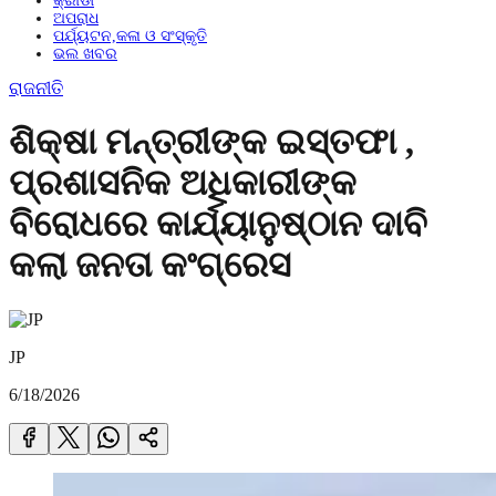
କ୍ରୀଡା
ଅପରାଧ
ପର୍ଯ୍ୟଟନ,କଳା ଓ ସଂସ୍କୃତି
ଭଲ ଖବର
ରାଜନୀତି
ଶିକ୍ଷା ମନ୍ତ୍ରୀଙ୍କ ଇସ୍ତଫା ,
ପ୍ରଶାସନିକ ଅଧିକାରୀଙ୍କ
ବିରୋଧରେ କାର୍ଯ୍ୟାନୁଷ୍ଠାନ ଦାବି
କଲା ଜନତା କଂଗ୍ରେସ
JP
6/18/2026