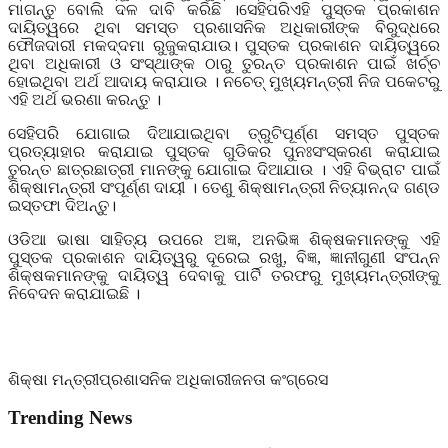
ମାଗନ୍ତୁ ବୋଲି ଦଳ ଦାବି କରିଛି ।ସେହିପରିଏହି ପୁସ୍ତକ ପ୍ରକାଶନ
ଦାୟିତ୍ୱରେ ଥିବା ସମସ୍ତ ପ୍ରଶାସନିକ ଅଧିକାରୀଙ୍କ ବିରୁଦ୍ଧରେ
ଫୌଜଦାରୀ ମକଦ୍ଦମା ରୁଜୁକରାଯାଉ। ପୁସ୍ତକ ପ୍ରକାଶନ ଦାୟିତ୍ୱରେ
ଥିବା ଅଧିକାରୀ ଓ ସଂସ୍ଥାଙ୍କ ଠାରୁ ତୁରନ୍ତ ପ୍ରକାଶନ ପାଇଁ ଖର୍ଚ୍ଚ
ହୋଇଥିବା ଅର୍ଥ ଆଦାୟ କରାଯାଉ । ନଚେତ୍ ମୁଖ୍ୟମନ୍ତ୍ରୀ ନିଜ ପକେଟରୁ
ଏହି ଅର୍ଥ ଭରଣା କରନ୍ତୁ ।
ସେହିପରି ଯୋଗାଇ ଦିଆଯାଇଥିବା ତ୍ରୁଟିପୂର୍ଣ୍ଣ ସମସ୍ତ ପୁସ୍ତକ
ପ୍ରତ୍ୟାହାର କରାଯାଇ ପୁସ୍ତକ ଗୁଡିକର ପୁନଃସଂସ୍କରଣ କରାଯାଇ
ତୁରନ୍ତ ଛାତ୍ରଛାତ୍ରୀ ମାନଙ୍କୁ ଯୋଗାଇ ଦିଆଯାଉ । ଏହି ବିଭ୍ରାଟ ପାଇଁ
ଶିକ୍ଷାମନ୍ତ୍ରୀ ସଂପୂର୍ଣ୍ଣ ଦାୟୀ । ତେଣୁ ଶିକ୍ଷାମନ୍ତ୍ରୀ ନିତ୍ୟାନନ୍ଦ ଗଣ୍ଡ
ଇସ୍ତଫା ଦିଅନ୍ତୁ।
ଓଡିଆ ଭାଷା ସାହିତ୍ୟ ଉପରେ ଅଜ୍ଞ
,
ଅନଭିଜ୍ଞ ଶିକ୍ଷକମାନଙ୍କୁ ଏହି
ପୁସ୍ତକ ପ୍ରକାଶନ ଦାୟିତ୍ୱରୁ ଦୂରେଇ ରଖୁ
,
ବିଜ୍ଞ
,
ଜ୍ଞାନୀଗୁଣୀ ସଂପନ୍ନ
ଶିକ୍ଷକମାନଙ୍କୁ ଦାୟିତ୍ୱ ଦେବାକୁ ପାର୍ଟି ତରଫରୁ ମୁଖ୍ୟମନ୍ତ୍ରୀଙ୍କୁ
ନିବେଦନ କରାଯାଇଛି ।
ଶିକ୍ଷା ମନ୍ତ୍ରୀ
ପ୍ରଶାସନିକ ଅଧିକାରୀ
ଜନତା କଂଗ୍ରେସ
Trending News