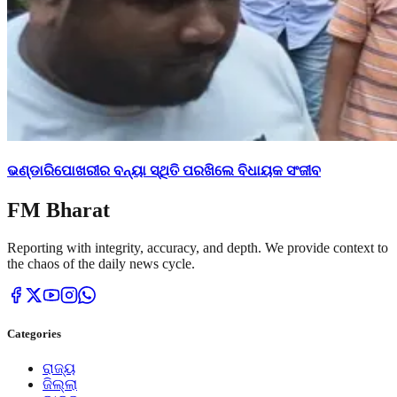
ଭଣ୍ଡାରିପୋଖରୀର ବନ୍ୟା ସ୍ଥିତି ପରଖିଲେ ବିଧାୟକ ସଂଜୀବ
FM Bharat
Reporting with integrity, accuracy, and depth. We provide context to
the chaos of the daily news cycle.
Categories
ରାଜ୍ୟ
ଜିଲ୍ଲା