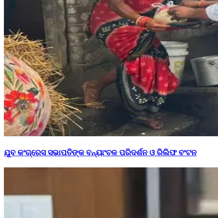
ଯୁବ କଂଗ୍ରେସ ସଭାପତିଙ୍କ ବନ୍ୟାଂଚଳ ପରିଦର୍ଶନ ଓ ରିଲିଫ ବଂଟନ