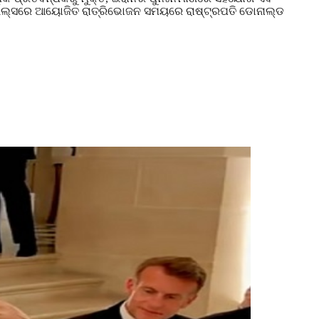
୍ସାଇଲ୍ସରେ ଆୟୋଜିତ ରାତ୍ରିଭୋଜନ ସମୟରେ ରାଷ୍ଟ୍ରପତି ଡୋନାଲ୍ଡ