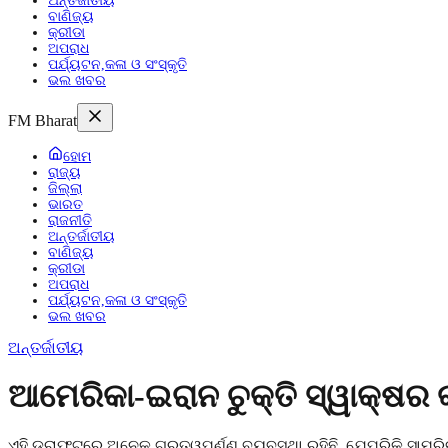
ଅନ୍ତର୍ଜାତୀୟ
ବାଣିଜ୍ୟ
କ୍ରୀଡା
ଅପରାଧ
ପର୍ଯ୍ୟଟନ,କଳା ଓ ସଂସ୍କୃତି
ଭଲ ଖବର
FM Bharat
ହୋମ
ରାଜ୍ୟ
ଜିଲ୍ଲା
ଭାରତ
ରାଜନୀତି
ଅନ୍ତର୍ଜାତୀୟ
ବାଣିଜ୍ୟ
କ୍ରୀଡା
ଅପରାଧ
ପର୍ଯ୍ୟଟନ,କଳା ଓ ସଂସ୍କୃତି
ଭଲ ଖବର
ଅନ୍ତର୍ଜାତୀୟ
ଆମେରିକା-ଇରାନ ଚୁକ୍ତି ସ୍ୱାକ୍ଷର 
ଏହି ଡ୍ରାଫ୍ଟରେ ଅନେକ ଗୁରୁତ୍ୱପୂର୍ଣ୍ଣ ବ୍ୟବସ୍ଥା ରହିଛି, ଯେପରିକି ସାମର