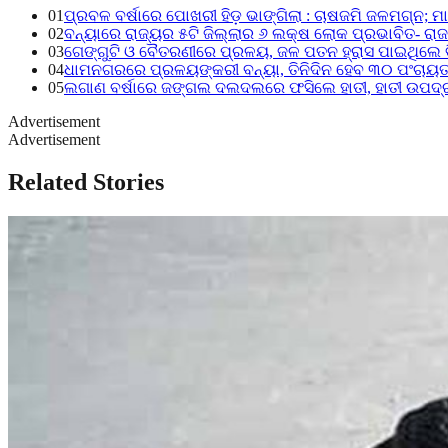
01
ପ୍ରବଳ ବର୍ଷାରେ ପୋଖରୀ ହିଡ଼ ଭାଙ୍ଗିଲା : ଚାଷଜମି ଜଳମଗ୍ନ; 
02
ବନ୍ୟାରେ ରାଜ୍ୟର ୫ଟି ଜିଲ୍ଲାର ୬ ଲକ୍ଷ ଲୋକ ପ୍ରଭାବିତ- ରାଜସ
03
ଗେଙ୍ଗୁଟି ଓ ବୈତରଣୀରେ ପ୍ରଳୟ, ଜଳ ପତନ ହ୍ରାସ ପାଇଥିଲେ ବି
04
ଧାମନଗରରେ ପ୍ରଳୟଙ୍କରୀ ବନ୍ୟା, ତିନିଦିନ ହେବ ୩୦ ପଂଚାୟତ 
05
ଲଗାଣ ବର୍ଷାରେ ଜଙ୍ଗଲ ଦଲଦଲରେ ଫସିଲେ ହାତୀ, ହାତୀ ଉପଦ୍ରବ
Advertisement
Advertisement
Related Stories