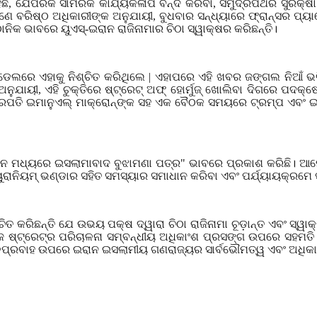
ଛି
,
ଯେପରିକି ସାମରିକ କାର୍ଯ୍ୟକଳାପ ବନ୍ଦ କରିବା
,
ସମୁଦ୍ରପଥର ସୁରକ୍ଷା 
େ ବରିଷ୍ଠ ଅଧିକାରୀଙ୍କ ଅନୁଯାୟୀ
,
ବୁଧବାର ସନ୍ଧ୍ୟାରେ ଫ୍ରାନ୍ସର ପ୍
ନିକ ଭାବରେ ୟୁଏସ୍-ଇରାନ ରାଜିନାମାର ଚିଠା ସ୍ୱାକ୍ଷର କରିଛନ୍ତି।
୍ଡେଲରେ ଏହାକୁ ନିଶ୍ଚିତ କରିଥିଲେ
|
ଏହାପରେ ଏହି ଖବର ଜଙ୍ଗଲ ନିଆଁ ଭଳି 
 ଅନୁଯାୟୀ
,
ଏହି ଚୁକ୍ତିରେ ଷ୍ଟ୍ରେଟ୍ ଅଫ୍ ହୋର୍ମୁଜ୍ ଖୋଲିବା ଦିଗରେ ପଦକ୍
୍ରପତି ଇମାନୁଏଲ୍ ମାକ୍ରୋନ୍ଙ୍କ ସହ ଏକ ବୈଠକ ସମୟରେ ଟ୍ରମ୍ପ ଏବଂ ଇରାନ 
ନ ମଧ୍ୟରେ ଇସଲାମାବାଦ ବୁଝାମଣା ପତ୍ର" ଭାବରେ ପ୍ରକାଶ କରିଛି। ଆମେର
ରାନିୟମ୍ ଭଣ୍ଡାର ସହିତ ସମସ୍ୟାର ସମାଧାନ କରିବା ଏବଂ ପର୍ଯ୍ୟାୟକ୍ରମେ ପ୍ର
କରିଛନ୍ତି ଯେ ଉଭୟ ପକ୍ଷ ଦ୍ୱାରା ଚିଠା ରାଜିନାମା ଚୂଡ଼ାନ୍ତ ଏବଂ ସ୍ୱା
ଜ ଷ୍ଟ୍ରେଟ୍ର ପରିଚାଳନା ସମ୍ବନ୍ଧୀୟ ଅଧିକାଂଶ ପ୍ରସଙ୍ଗ ଉପରେ ସହମତି ପ୍
ଜ ଜଳପ୍ରବାହ ଉପରେ ଇରାନ ଇସଲାମୀୟ ଗଣରାଜ୍ୟର ସାର୍ବଭୌମତ୍ୱ ଏବଂ ଅଧିକା