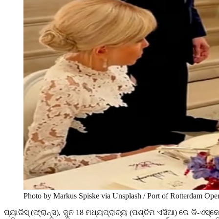
Photo by Markus Spiske via Unsplash / Port of Rotterdam Oper
ପ୍ୟାରିସ୍ (ଫ୍ରାନ୍ସ)
,
ଜୁନ 18 ମଧ୍ୟପ୍ରାଚ୍ୟ (ପଶ୍ଚିମ ଏସିଆ) ରେ ଡି-ଏସ୍କ