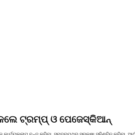
କଲେ ଟ୍ରମ୍ପ୍ ଓ ପେଜେସ୍କିଆନ୍
ିକ କାର୍ଯ୍ୟକଳାପ ବନ୍ଦ କରିବା, ସମୁଦ୍ରପଥର ସୁରକ୍ଷା ସୁନିଶ୍ଚିତ କରିବା, ଆର