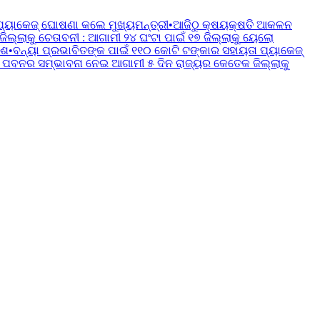
ପ୍ୟାକେଜ୍ ଘୋଷଣା କଲେ ମୁଖ୍ୟମନ୍ତ୍ରୀ
•
ଆଜିଠୁ କ୍ଷୟକ୍ଷତି ଆକଳନ
୍ଲାକୁ ଚେତାବନୀ : ଆଗାମୀ ୨୪ ଘଂଟା ପାଇଁ ୧୭ ଜିଲ୍ଲାକୁ ୟେଲୋ
େଶ
•
ବନ୍ୟା ପ୍ରଭାବିତଙ୍କ ପାଇଁ ୧୧୦ କୋଟି ଟଙ୍କାର ସହାୟତା ପ୍ୟାକେଜ୍
 ପବନର ସମ୍ଭାବନା ନେଇ ଆଗାମୀ ୫ ଦିନ ରାଜ୍ୟର କେତେକ ଜିଲ୍ଲାକୁ