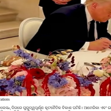
ations
େଲେସନ୍ ଦିଗରେ ଗୁରୁତ୍ୱପୂର୍ଣ୍ଣ କୂଟନୈତିକ ବିକାଶ ଘଟିଛି। ଆମେରିକା ଏବଂ 