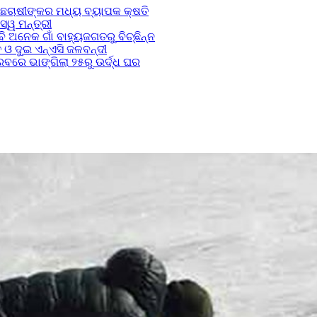
ମାଛଚାଷୀଙ୍କର ମଧ୍ୟ ବ୍ୟାପକ କ୍ଷତି
୍ୱ ମନ୍ତ୍ରୀ
 ଅନେକ ଗାଁ ବାହ୍ୟଜଗତରୁ ବିଚ୍ଛିନ୍ନ
ଓ ଦୁଇ ଏନ୍ଏସି ଜଳବନ୍ଦୀ
ରେ ଭାଙ୍ଗିଲା ୨୫ରୁ ଉର୍ଦ୍ଧ ଘର