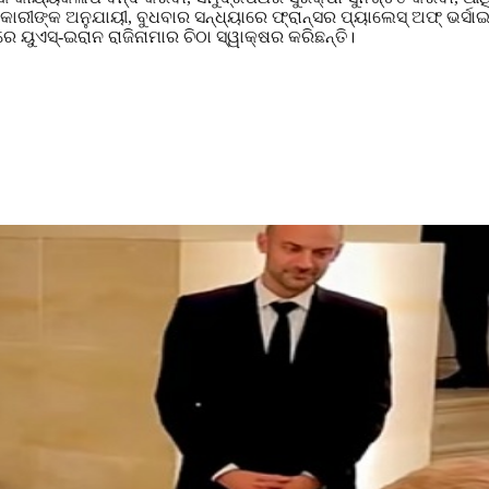
ାରୀଙ୍କ ଅନୁଯାୟୀ, ବୁଧବାର ସନ୍ଧ୍ୟାରେ ଫ୍ରାନ୍ସର ପ୍ୟାଲେସ୍ ଅଫ୍ ଭର
େ ୟୁଏସ୍-ଇରାନ ରାଜିନାମାର ଚିଠା ସ୍ୱାକ୍ଷର କରିଛନ୍ତି।