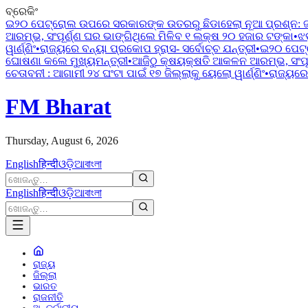
ବ୍ରେକିଂ
ଇ୨୦ ପେଟ୍ରୋଲ ଉପରେ ସରକାରଙ୍କ ଉତରରୁ ଛିଡାହେଲା ନୂଆ ପ୍ରଶ୍ନ:
ଆରମ୍ଭ, ସଂପୂର୍ଣ୍ଣ ଘର ଭାଙ୍ଗିଥିଲେ ମିଳିବ ୧ ଲକ୍ଷ ୨୦ ହଜାର ଟଙ୍କା
•
ଝ
ୱାର୍ଣ୍ଣିଂ
•
ରାଜ୍ୟରେ ବନ୍ୟା ପ୍ରକୋପ ହ୍ରାସ- ସର୍ବୋଚ୍ଚ ଯନ୍ତ୍ରୀ
•
ଇ୨୦ ପେଟ୍
ଘୋଷଣା କଲେ ମୁଖ୍ୟମନ୍ତ୍ରୀ
•
ଆଜିଠୁ କ୍ଷୟକ୍ଷତି ଆକଳନ ଆରମ୍ଭ, ସଂପୂର
ଚେତାବନୀ : ଆଗାମୀ ୨୪ ଘଂଟା ପାଇଁ ୧୭ ଜିଲ୍ଲାକୁ ୟେଲୋ ୱାର୍ଣ୍ଣିଂ
•
ରାଜ୍ୟରେ 
FM Bharat
Thursday, August 6, 2026
English
हिन्दी
ଓଡ଼ିଆ
বাংলা
English
हिन्दी
ଓଡ଼ିଆ
বাংলা
ରାଜ୍ୟ
ଜିଲ୍ଲା
ଭାରତ
ରାଜନୀତି