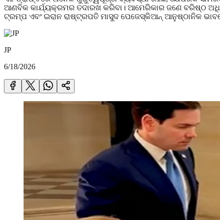
ଆଣବିକ କାର୍ଯ୍ୟକ୍ରମର ତଦାରଖ କରିବା। ଆମେରିକାର ଜଣେ ବରିଷ୍ଠ ଅଧିକ
ଟ୍ରମ୍ପ ଏବଂ ଇରାନ ରାଷ୍ଟ୍ରପତି ମାସୁଦ ପେଜେସ୍କିଆନ୍ ଆନୁଷ୍ଠାନିକ ଭାବର
JP
6/18/2026