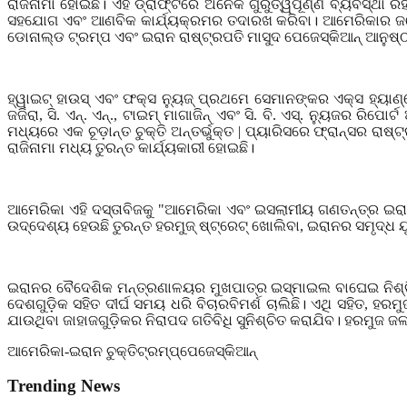
ରାଜିନାମା ହୋଇଛି। ଏହି ଡ୍ରାଫ୍ଟରେ ଅନେକ ଗୁରୁତ୍ୱପୂର୍ଣ୍ଣ ବ୍ୟବସ୍ଥା ରହି
ସହଯୋଗ ଏବଂ ଆଣବିକ କାର୍ଯ୍ୟକ୍ରମର ତଦାରଖ କରିବା। ଆମେରିକାର ଜଣ
ଡୋନାଲ୍ଡ ଟ୍ରମ୍ପ ଏବଂ ଇରାନ ରାଷ୍ଟ୍ରପତି ମାସୁଦ ପେଜେସ୍କିଆନ୍ ଆନୁଷ୍ଠା
ହ୍ୱାଇଟ୍ ହାଉସ୍ ଏବଂ ଫକ୍ସ ନ୍ୟୁଜ୍ ପ୍ରଥମେ ସେମାନଙ୍କର ଏକ୍ସ ହ୍ୟାଣ
ଜଜିରା
,
ସି. ଏନ୍. ଏନ୍.
,
ଟାଇମ୍ ମାଗାଜିନ୍ ଏବଂ ସି. ବି. ଏସ୍. ନ୍ୟୁଜର ରିପୋର୍ଟ
ମଧ୍ୟରେ ଏକ ଚୂଡ଼ାନ୍ତ ଚୁକ୍ତି ଅନ୍ତର୍ଭୁକ୍ତ
|
ପ୍ୟାରିସରେ ଫ୍ରାନ୍ସର ରାଷ୍ଟ
ରାଜିନାମା ମଧ୍ୟ ତୁରନ୍ତ କାର୍ଯ୍ୟକାରୀ ହୋଇଛି।
ଆମେରିକା ଏହି ଦସ୍ତାବିଜକୁ "ଆମେରିକା ଏବଂ ଇସଲାମୀୟ ଗଣତନ୍ତ୍ର ଇରା
ଉଦ୍ଦେଶ୍ୟ ହେଉଛି ତୁରନ୍ତ ହରମୁଜ୍ ଷ୍ଟ୍ରେଟ୍ ଖୋଲିବା
,
ଇରାନର ସମୃଦ୍ଧ ୟୁ
ଇରାନର ବୈଦେଶିକ ମନ୍ତ୍ରଣାଳୟର ମୁଖପାତ୍ର ଇସ୍ମାଇଲ ବାଘେଇ ନିଶ୍ଚିତ 
ଦେଶଗୁଡ଼ିକ ସହିତ ଦୀର୍ଘ ସମୟ ଧରି ବିଚାରବିମର୍ଶ ଚାଲିଛି। ଏଥି ସହିତ
,
ହରମୁ
ଯାଉଥିବା ଜାହାଜଗୁଡ଼ିକର ନିରାପଦ ଗତିବିଧି ସୁନିଶ୍ଚିତ କରାଯିବ। ହରମୁ
ଆମେରିକା-ଇରାନ ଚୁକ୍ତି
ଟ୍ରମ୍ପ୍
ପେଜେସ୍କିଆନ୍
Trending News