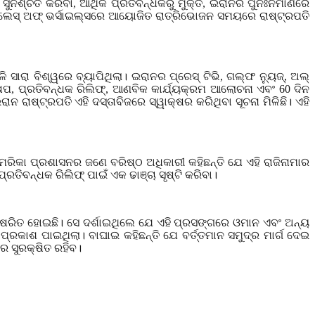
ସୁନିଶ୍ଚିତ କରିବା
,
ଆର୍ଥିକ ପ୍ରତିବନ୍ଧକରୁ ମୁକ୍ତି
,
ଇରାନର ପୁନଃନିର୍ମାଣରେ
ୟାଲେସ୍ ଅଫ୍ ଭର୍ସାଇଲ୍ସରେ ଆୟୋଜିତ ରାତ୍ରିଭୋଜନ ସମୟରେ ରାଷ୍ଟ୍ରପତି
ସାରା ବିଶ୍ୱରେ ବ୍ୟାପିଥିଲା। ଇରାନର ପ୍ରେସ୍ ଟିଭି
,
ଗଲ୍ଫ ନ୍ୟୁଜ୍
,
ଅଲ୍
ଷେପ
,
ପ୍ରତିବନ୍ଧକ ରିଲିଫ୍
,
ଆଣବିକ କାର୍ଯ୍ୟକ୍ରମ ଆଲୋଚନା ଏବଂ 60 ଦିନ
ରାଷ୍ଟ୍ରପତି ଏହି ଦସ୍ତାବିଜରେ ସ୍ୱାକ୍ଷର କରିଥିବା ସୂଚନା ମିଳିଛି। ଏହି
ିକା ପ୍ରଶାସନର ଜଣେ ବରିଷ୍ଠ ଅଧିକାରୀ କହିଛନ୍ତି ଯେ ଏହି ରାଜିନାମାର
ତିବନ୍ଧକ ରିଲିଫ୍ ପାଇଁ ଏକ ଢାଞ୍ଚା ସୃଷ୍ଟି କରିବା।
କ୍ଷରିତ ହୋଇଛି। ସେ ଦର୍ଶାଇଥିଲେ ଯେ ଏହି ପ୍ରସଙ୍ଗରେ ଓମାନ ଏବଂ ଅନ୍ୟ
ରକାଶ ପାଇଥିଲା। ବାଘାଇ କହିଛନ୍ତି ଯେ ବର୍ତ୍ତମାନ ସମୁଦ୍ର ମାର୍ଗ ଦେଇ
ର ସୁରକ୍ଷିତ ରହିବ।