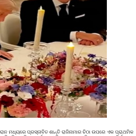
ଇରାନ ମଧ୍ୟରେ ପ୍ରସ୍ତାବିତ ଶାନ୍ତି ରାଜିନାମାର ଚିଠା ଉପରେ ଏକ ପ୍ରାଥମିକ