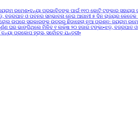
 ଜୟରାମ ରମେଶ
•
ବନ୍ୟା ପ୍ରଭାବିତଙ୍କ ପାଇଁ ୧୧୦ କୋଟି ଟଙ୍କାର ସହାୟତା 
ଡ଼, ବଜ୍ରପାତ ଓ ପବନର ସମ୍ଭାବନା ନେଇ ଆଗାମୀ ୫ ଦିନ ରାଜ୍ୟର କେତେକ ଜିଲ
ରୋଲ ଉପରେ ସରକାରଙ୍କ ଉତରରୁ ଛିଡାହେଲା ନୂଆ ପ୍ରଶ୍ନ: ଜୟରାମ ରମ
୍ଣ୍ଣ ଘର ଭାଙ୍ଗିଥିଲେ ମିଳିବ ୧ ଲକ୍ଷ ୨୦ ହଜାର ଟଙ୍କା
•
ଝଡ଼, ବଜ୍ରପାତ ଓ
ବନ୍ୟା ପ୍ରକୋପ ହ୍ରାସ- ସର୍ବୋଚ୍ଚ ଯନ୍ତ୍ରୀ
•