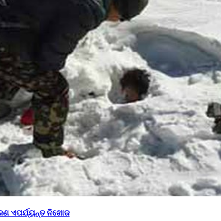
ଜଣ ଏପର୍ଯ୍ୟନ୍ତ ନିଖୋଜ