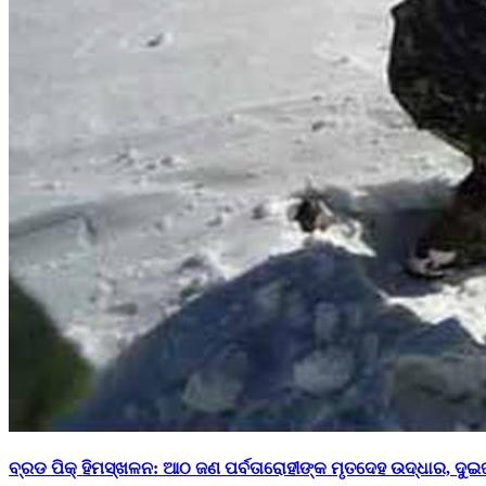
ବ୍ରଡ ପିକ୍ ହିମସ୍ଖଳନ: ଆଠ ଜଣ ପର୍ବତାରୋହୀଙ୍କ ମୃତଦେହ ଉଦ୍ଧାର, ଦୁଇ