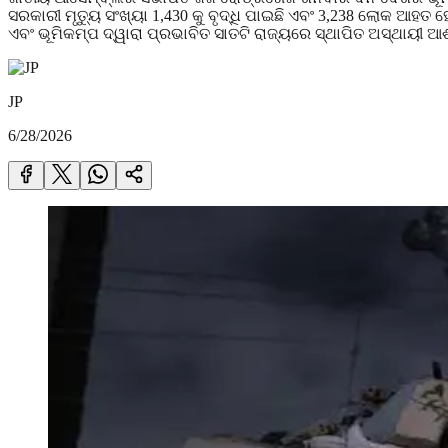
ସରକାରୀ ମୃତ୍ୟୁ ସଂଖ୍ୟା 1,430 କୁ ବୃଦ୍ଧି ପାଇଛି ଏବଂ 3,238 ଲୋକ ଆହ
ଏବଂ ଭୂମିକମ୍ପ ଦ୍ୱାରା ପ୍ରଭାବିତ ସାତଟି ରାଜ୍ୟରେ ସ୍ଥାପିତ ଅସ୍ଥାୟୀ 
JP
6/28/2026