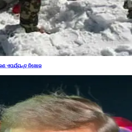
ଜଣ ଏପର୍ଯ୍ୟନ୍ତ ନିଖୋଜ