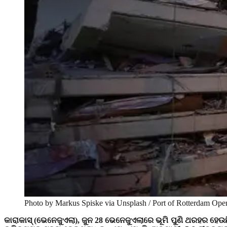
Photo by Markus Spiske via Unsplash / Port of Rotterdam Oper
କାରାକାସ୍ (ଭେନେଜୁଏଲା)
,
ଜୁନ 28 ଭେନେଜୁଏଲାରେ ଭୂମି ପୁଣି ଥରହର ହେଉଛ