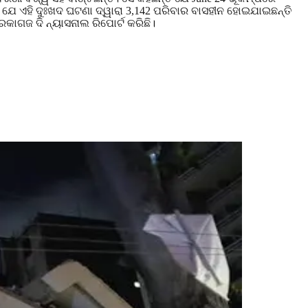
ି ଯେ ଏହି ଦୁଃଖଦ ଘଟଣା ଦ୍ୱାରା 3,142 ପରିବାର ବାସହୀନ ହୋଇଯାଇଛନ୍ତି
କାଗଜ ଦି ନ୍ୟାସନାଲ ରିପୋର୍ଟ କରିଛି।