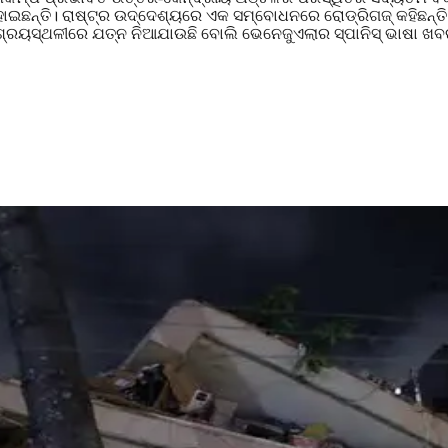
ତ ହୋଇଛନ୍ତି। ରାଷ୍ଟ୍ର ଉଦ୍ଦେଶ୍ୟରେ ଏକ ସମ୍ବୋଧନରେ ରୋଡ୍ରିଗଜ୍ କହିଛନ୍ତ
ଆଶ୍ରୟସ୍ଥଳୀରେ ଯତ୍ନ ନିଆଯାଉଛି ବୋଲି ଭେନେଜୁଏଲାର ସ୍ପାନିସ୍ ଭାଷା ଖବର