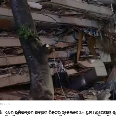
ations
ି। ଏଥର ଭୂମିକମ୍ପର ତୀବ୍ରତା ରିକ୍ଟର ସ୍କେଲରେ 5.6 ଥିଲା। ୟୁରୋପୀୟ-ଭୂମ