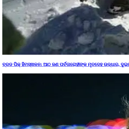
ବ୍ରଡ ପିକ୍ ହିମସ୍ଖଳନ: ଆଠ ଜଣ ପର୍ବତାରୋହୀଙ୍କ ମୃତଦେହ ଉଦ୍ଧାର, ଦୁଇ