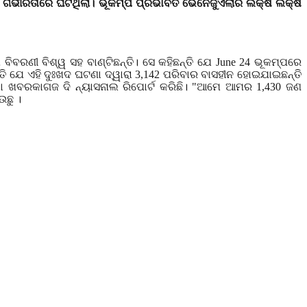
ର ଗଭୀରତାରେ ଘଟିଥିଲା। ଭୂକମ୍ପ ପ୍ରଭାବିତ ଭେନେଜୁଏଲାର ଲକ୍ଷ ଲକ୍ଷ
ିବରଣୀ ବିଶ୍ୱ ସହ ବାଣ୍ଟିଛନ୍ତି। ସେ କହିଛନ୍ତି ଯେ
June
24 ଭୂକମ୍ପରେ
 ଯେ ଏହି ଦୁଃଖଦ ଘଟଣା ଦ୍ୱାରା 3
,
142 ପରିବାର ବାସହୀନ ହୋଇଯାଇଛନ୍ତି
ାଷା ଖବରକାଗଜ ଦି ନ୍ୟାସନାଲ ରିପୋର୍ଟ କରିଛି। "ଆମେ ଆମର 1
,
430 ଜଣ
ଛୁ ।