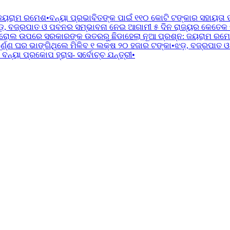
 ଜୟରାମ ରମେଶ
•
ବନ୍ୟା ପ୍ରଭାବିତଙ୍କ ପାଇଁ ୧୧୦ କୋଟି ଟଙ୍କାର ସହାୟତା 
ଡ଼, ବଜ୍ରପାତ ଓ ପବନର ସମ୍ଭାବନା ନେଇ ଆଗାମୀ ୫ ଦିନ ରାଜ୍ୟର କେତେକ ଜିଲ
ରୋଲ ଉପରେ ସରକାରଙ୍କ ଉତରରୁ ଛିଡାହେଲା ନୂଆ ପ୍ରଶ୍ନ: ଜୟରାମ ରମ
୍ଣ୍ଣ ଘର ଭାଙ୍ଗିଥିଲେ ମିଳିବ ୧ ଲକ୍ଷ ୨୦ ହଜାର ଟଙ୍କା
•
ଝଡ଼, ବଜ୍ରପାତ ଓ
ବନ୍ୟା ପ୍ରକୋପ ହ୍ରାସ- ସର୍ବୋଚ୍ଚ ଯନ୍ତ୍ରୀ
•