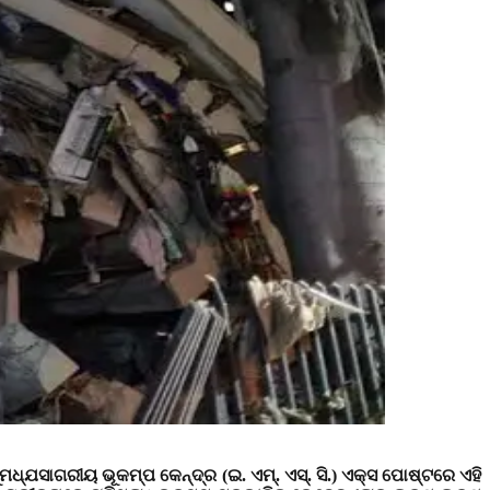
ଧ୍ଯସାଗରୀୟ ଭୂକମ୍ପ କେନ୍ଦ୍ର (ଇ. ଏମ୍. ଏସ୍. ସି.) ଏକ୍ସ ପୋଷ୍ଟରେ ଏହି