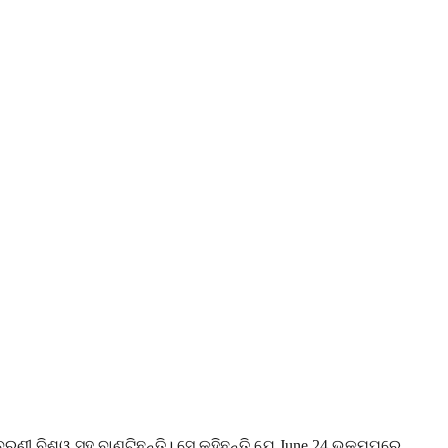
ୀ ବିଶ୍ୱ ସହ ବାଣ୍ଟିଛନ୍ତି। ସେ କହିଛନ୍ତି ଯେ June 24 ଭୂକମ୍ପରେ