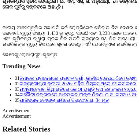
ଭୂମିକମ୍ପର ସୂଚନା ଦେଇଥିଲା। ଇ. ଏମ୍. ଏସ୍. ସି. ଅନୁଯାୟୀ
,
5.6 ତୀବ୍ରତ
ଲୋକ ପୂର୍ବରୁ ସଙ୍କଟରେ ଅଛନ୍ତି।
ଜାତୀୟ ଆସେମ୍ବ୍ଲିର ସଭାପତି ଜର୍ଜ ରୋଡ୍ରିଗେଜ ଶନିବାର ଦିନ ଦେଶର ଭୂ
ସରକାରୀ ମୃତ୍ୟୁ ସଂଖ୍ୟା 1
,
430 କୁ ବୃଦ୍ଧି ପାଇଛି ଏବଂ 3
,
238 ଲୋକ ଆହତ ହୋ
ଏବଂ ଭୂମିକମ୍ପ ଦ୍ୱାରା ପ୍ରଭାବିତ ସାତଟି ରାଜ୍ୟରେ ସ୍ଥାପିତ ଅସ୍ଥ
ନାଗରିକଙ୍କ ମୃତ୍ୟୁ ବିଷୟରେ ସୂଚନା ଦେଉଛୁ। ଏହି ଭେନେଜୁଏଲା ନାଗରି
ଭେନେଜୁଏଲା
ଆରାଗୁଆ
ଭୂକମ୍ପ
Trending News
01
ହିମାଚଳ ପ୍ରଦେଶରେ ପ୍ରବଳ ବର୍ଷା, ଜାତୀୟ ରାଜପଥ-5ରେ ଭୂସ୍ଖଳନ,
02
ରାଜ୍ୟଗୋଷ୍ଠୀ କ୍ରୀଡ଼ା 2026: ମହିଳା ଡିସ୍କସ୍ ଥ୍ରୋ ଫାଇନାଲରେ 
03
ମହାରାଷ୍ଟ୍ରର ଭିୱାଣ୍ଡିରେ କୋଠା ଭୁଶୁଡ଼ି ନଅ ଜଣଙ୍କର ମୃତ୍ୟୁ
04
ରାଜୌରୀ ଜଙ୍ଗଲରେ ଆତଙ୍କବାଦୀଙ୍କ ଠିକଣା ଠାବ, ରାସନ ଓ ବା
05
ପାକିସ୍ତାନ କୋଇଲା ଖଣିରେ ବିସ୍ଫୋରଣ, 34 ମୃତ
Advertisement
Advertisement
Related Stories