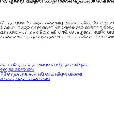
ାର ଏହି ଭୂମିକମ୍ପ ଆରାଗୁଇଆ ଉପକୂଳ ନିକଟରେ ସମୁଦ୍ରରେ 30 କିଲୋମିଟ
ମିକମ୍ପ ପ୍ରଭାବିତ ଉତ୍ତର-କେନ୍ଦ୍ରୀୟ ଅଞ୍ଚଳର ପରିସ୍ଥିତିର ସଦ୍ୟତମ ବ
ଇଛନ୍ତି। ରାଷ୍ଟ୍ର ଉଦ୍ଦେଶ୍ୟରେ ଏକ ସମ୍ବୋଧନରେ ରୋଡ୍ରିଗଜ୍ କହିଛନ୍ତି
ାୟୀ ଆଶ୍ରୟସ୍ଥଳୀରେ ଯତ୍ନ ନିଆଯାଉଛି ବୋଲି ଭେନେଜୁଏଲାର ସ୍ପାନିସ୍ ଭ
କଙ୍କ ପରିବାର ଏବଂ ପ୍ରିୟଜନଙ୍କ ପ୍ରତି ଆମେ ଆମର ଗଭୀର ସମବେଦନା ଜଣାଉ
 130ଟି ରାସ୍ତା ବନ୍ଦ, ଅଗଷ୍ଟ 6 ପର୍ଯ୍ୟନ୍ତ ସତର୍କ ସୂଚନା
ବ୍ରୋଞ୍ଜ ଜିତିଲେ ସୀମା
, କିଛି ଭଗ୍ନାବଶେଷ ତଳେ ଚାପି ହୋଇ ରହିଥିବା ଆଶଙ୍କା
ସନ ଜବତ, ସର୍ଚ୍ଚ ଅପରେସନ ଜାରି