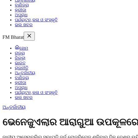
ଅନ୍ତର୍ଜାତୀୟ
ବାଣିଜ୍ୟ
କ୍ରୀଡା
ଅପରାଧ
ପର୍ଯ୍ୟଟନ,କଳା ଓ ସଂସ୍କୃତି
ଭଲ ଖବର
FM Bharat
ହୋମ
ରାଜ୍ୟ
ଜିଲ୍ଲା
ଭାରତ
ରାଜନୀତି
ଅନ୍ତର୍ଜାତୀୟ
ବାଣିଜ୍ୟ
କ୍ରୀଡା
ଅପରାଧ
ପର୍ଯ୍ୟଟନ,କଳା ଓ ସଂସ୍କୃତି
ଭଲ ଖବର
ଅନ୍ତର୍ଜାତୀୟ
ଭେନେଜୁଏଲାର ଆରାଗୁଆ ଉପକୂଳରେ
ଜାତୀୟ ଆସେମ୍ବ୍ଲିର ସଭାପତି ଜର୍ଜ ରୋଡ୍ରିଗେଜ ଶନିବାର ଦିନ ଦେଶର ଭୂମି