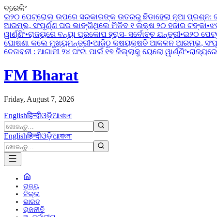
ବ୍ରେକିଂ
ଇ୨୦ ପେଟ୍ରୋଲ ଉପରେ ସରକାରଙ୍କ ଉତରରୁ ଛିଡାହେଲା ନୂଆ ପ୍ରଶ୍ନ:
ଆରମ୍ଭ, ସଂପୂର୍ଣ୍ଣ ଘର ଭାଙ୍ଗିଥିଲେ ମିଳିବ ୧ ଲକ୍ଷ ୨୦ ହଜାର ଟଙ୍କା
•
ଝ
ୱାର୍ଣ୍ଣିଂ
•
ରାଜ୍ୟରେ ବନ୍ୟା ପ୍ରକୋପ ହ୍ରାସ- ସର୍ବୋଚ୍ଚ ଯନ୍ତ୍ରୀ
•
ଇ୨୦ ପେଟ୍
ଘୋଷଣା କଲେ ମୁଖ୍ୟମନ୍ତ୍ରୀ
•
ଆଜିଠୁ କ୍ଷୟକ୍ଷତି ଆକଳନ ଆରମ୍ଭ, ସଂପୂର
ଚେତାବନୀ : ଆଗାମୀ ୨୪ ଘଂଟା ପାଇଁ ୧୭ ଜିଲ୍ଲାକୁ ୟେଲୋ ୱାର୍ଣ୍ଣିଂ
•
ରାଜ୍ୟରେ 
FM Bharat
Friday, August 7, 2026
English
हिन्दी
ଓଡ଼ିଆ
বাংলা
English
हिन्दी
ଓଡ଼ିଆ
বাংলা
ରାଜ୍ୟ
ଜିଲ୍ଲା
ଭାରତ
ରାଜନୀତି