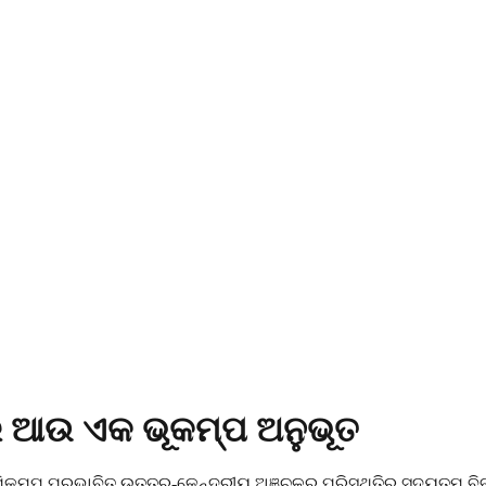
 ଆଉ ଏକ ଭୂକମ୍ପ ଅନୁଭୂତ
କମ୍ପ ପ୍ରଭାବିତ ଉତ୍ତର-କେନ୍ଦ୍ରୀୟ ଅଞ୍ଚଳର ପରିସ୍ଥିତିର ସଦ୍ୟତମ ବିବରଣ