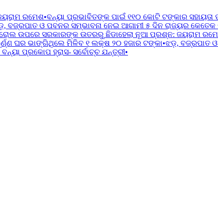
 ଜୟରାମ ରମେଶ
•
ବନ୍ୟା ପ୍ରଭାବିତଙ୍କ ପାଇଁ ୧୧୦ କୋଟି ଟଙ୍କାର ସହାୟତା 
ଡ଼, ବଜ୍ରପାତ ଓ ପବନର ସମ୍ଭାବନା ନେଇ ଆଗାମୀ ୫ ଦିନ ରାଜ୍ୟର କେତେକ ଜିଲ
ରୋଲ ଉପରେ ସରକାରଙ୍କ ଉତରରୁ ଛିଡାହେଲା ନୂଆ ପ୍ରଶ୍ନ: ଜୟରାମ ରମ
୍ଣ୍ଣ ଘର ଭାଙ୍ଗିଥିଲେ ମିଳିବ ୧ ଲକ୍ଷ ୨୦ ହଜାର ଟଙ୍କା
•
ଝଡ଼, ବଜ୍ରପାତ ଓ
ବନ୍ୟା ପ୍ରକୋପ ହ୍ରାସ- ସର୍ବୋଚ୍ଚ ଯନ୍ତ୍ରୀ
•