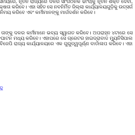
ଣି ସମୟରେ
,
ନୂତନ ରାଜ୍ୟରେ ଦଳର ସାଂଗଠନିକ ଢାଂଚାକୁ ନୂତନ ଶକ୍ତି ଦେବା
,
କରିବେ। ଏହା ସହିତ ସେ ନବନିର୍ମିତ ଜିଲ୍ଲା କାର୍ଯ୍ୟାଳୟଗୁଡ଼ିକୁ ଉତ୍ସର୍ଗ
ିମୟ କରିବେ ଏବଂ କର୍ମୀମାନଙ୍କୁ ମାର୍ଗଦର୍ଶନ କରିବେ।
େ ତାଙ୍କୁ ଦଳର କର୍ମୀମାନେ ଭବ୍ୟ ସ୍ୱାଗତ କରିବେ। ଅପରାହ୍ନ ୪ଟାରେ ସେ
୍ ଉଦଘାଟନ ମଧ୍ୟ କରିବେ। ଏହାପରେ ସେ ଗ୍ରେଟର ହାଇଦ୍ରାବାଦ ମ୍ୟୁନିସିପାଲ
ଜେପି ରାଜ୍ୟ କାର୍ଯ୍ୟାଳୟରେ ଏକ ଗୁରୁତ୍ୱପୂର୍ଣ୍ଣ ବାର୍ତାଳାପ କରିବେ। ଏହା
୍ଦ