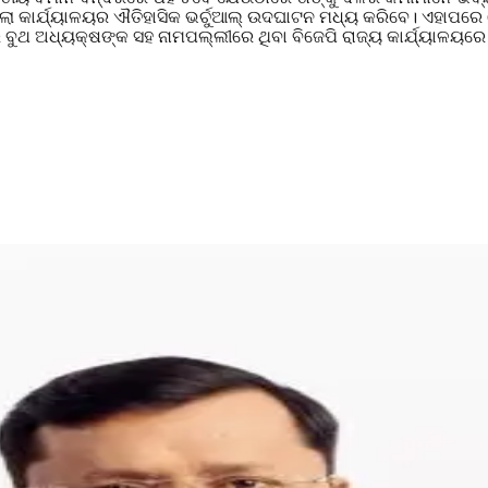
ଲ୍ଲା କାର୍ଯ୍ୟାଳୟର ଐତିହାସିକ ଭର୍ଚୁଆଲ୍ ଉଦଘାଟନ ମଧ୍ୟ କରିବେ। ଏହାପରେ 
 ର ବୁଥ ଅଧ୍ୟକ୍ଷଙ୍କ ସହ ନାମପଲ୍ଲୀରେ ଥିବା ବିଜେପି ରାଜ୍ୟ କାର୍ଯ୍ୟାଳୟରେ 