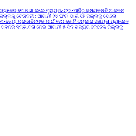
ପ୍ୟାକେଜ୍ ଘୋଷଣା କଲେ ମୁଖ୍ୟମନ୍ତ୍ରୀ
•
ଆଜିଠୁ କ୍ଷୟକ୍ଷତି ଆକଳନ
୍ଲାକୁ ଚେତାବନୀ : ଆଗାମୀ ୨୪ ଘଂଟା ପାଇଁ ୧୭ ଜିଲ୍ଲାକୁ ୟେଲୋ
େଶ
•
ବନ୍ୟା ପ୍ରଭାବିତଙ୍କ ପାଇଁ ୧୧୦ କୋଟି ଟଙ୍କାର ସହାୟତା ପ୍ୟାକେଜ୍
 ପବନର ସମ୍ଭାବନା ନେଇ ଆଗାମୀ ୫ ଦିନ ରାଜ୍ୟର କେତେକ ଜିଲ୍ଲାକୁ