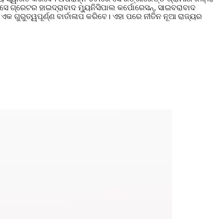
ସେ ଗ୍ରେଟର ହାଇଦ୍ରାବାଦ ମ୍ୟୁନିସିପାଲ କର୍ପୋରେସନ୍, ସାଇବରାବାଦ
ଏକ ଗୁରୁତ୍ୱପୂର୍ଣ୍ଣ ବାର୍ତାଳାପ କରିବେ। ଏହା ପରେ ନୀତିନ ନୂଆ ରାଜ୍ୟର