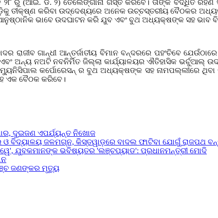
ନ ୨୮ ରୁ (ଆଇ. ଡି. ୨) ତେଲେଙ୍ଗାନା ଗସ୍ତ କରିବେ। ତାଙ୍କ ବର୍ଦ୍ଧିତ ରହ
କୁ ତୀକ୍ଷ୍ଣ କରିବା ଉଦ୍ଦେଶ୍ୟରେ ଅନେକ ଉଚ୍ଚସ୍ତରୀୟ ବୈଠକର ଅଧ୍ୟକ୍ଷତା 
ୁ ଆନୁଷ୍ଠାନିକ ଭାବେ ଉଦଘାଟନ କରି ଯୁବ ଏବଂ ବୁଥ ଅଧ୍ୟକ୍ଷଙ୍କ ସହ ଭାବ ବିନ
ବାଦର ରାଜୀବ ଗାନ୍ଧୀ ଆନ୍ତର୍ଜାତୀୟ ବିମାନ ବନ୍ଦରରେ ପହଂଚିବେ ଯେଉଁଠାର
 ଏବଂ ଅନ୍ୟ ନଅଟି ନବନିର୍ମିତ ଜିଲ୍ଲା କାର୍ଯ୍ୟାଳୟର ଐତିହାସିକ ଭର୍ଚୁଆଲ
ମ୍ୟୁନିସିପାଲ କର୍ପୋରେସନ୍ ର ବୁଥ ଅଧ୍ୟକ୍ଷଙ୍କ ସହ ନାମପଲ୍ଲୀରେ ଥିବା ବି
 ସହ ଏକ ବୈଠକ କରିବେ।
ଧାର, ଦୁଇଜଣ ଏପର୍ଯ୍ୟନ୍ତ ନିଖୋଜ
ର ଓ ବିଦ୍ୟାଳୟ ଜଳମଗ୍ନ, କିସ୍ତୱାଡ଼ରେ ବାଦଲ ଫାଟିବା ଯୋଗୁଁ ରାଜପଥ ବନ
ୱେ', ଯୁବକମାନଙ୍କ ଭବିଷ୍ୟତର 'ଲଞ୍ଚପ୍ୟାଡ': ପ୍ରଧାନମନ୍ତ୍ରୀ ମୋଦି
ାନ
ଞ୍ଚ ଜଣଙ୍କର ମୃତ୍ୟୁ