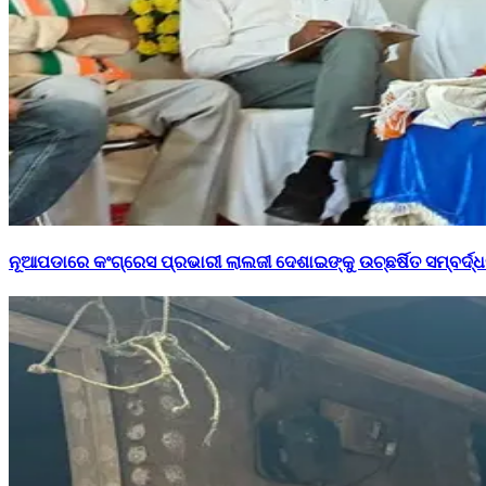
ନୂଆପଡାରେ କଂଗ୍ରେସ ପ୍ରଭାରୀ ଲାଲଜୀ ଦେଶାଇଙ୍କୁ ଉଚ୍ଛର୍ଷିତ ସମ୍ବର୍ଦ୍ଧ