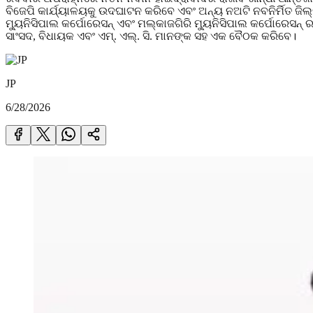
ବିଜେପି କାର୍ଯ୍ୟାଳୟକୁ ଉଦଘାଟନ କରିବେ ଏବଂ ଅନ୍ୟ ନଅଟି ନବନିର୍ମିତ ଜି
ମ୍ୟୁନିସିପାଲ କର୍ପୋରେସନ୍ ଏବଂ ମଲ୍କାଜଗିରି ମ୍ୟୁନିସିପାଲ କର୍ପୋରେସନ୍
ସାଂସଦ, ବିଧାୟକ ଏବଂ ଏମ୍. ଏଲ୍. ସି. ମାନଙ୍କ ସହ ଏକ ବୈଠକ କରିବେ।
JP
6/28/2026