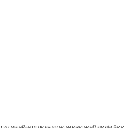
ୟ ସ୍ୱାଗତ କରିବେ। ଅପରାହ୍ନ ୪ଟାରେ ସେ ରଙ୍ଗାରେଡ୍ଡି ଗ୍ରାମୀଣ ଜିଲ୍ଲା