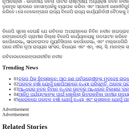
ନୂଆଦିଲ୍ଲୀ - ଭାରତୀୟ ଜନତା ପାର୍ଟିର ରାଷ୍ଟ୍ରୀୟ ଅଧ୍ୟକ୍ଷ ନିତିନ ନବୀ
ତୃଣମୂଳ ସ୍ତରରେ ଜନସମ୍ପର୍କକୁ ବ୍ୟାପକ କରିବା ଏବଂ ଆଗାମୀ ରଣନୀତିଗୁଡ଼ି
କରିବେ। ସେ ତେଲେଙ୍ଗାନା ରାଜ୍ୟ ବିଜେପି ରାଜ୍ୟ କାର୍ଯ୍ୟନିର୍ବାହୀ ବୈଠକକ
ବିଜେପି ସୂଚନା ଦେଇଛି ଯେ ରବିବାର ଅପରାହ୍ନରେ ନିତିନ ନବୀନ ହାଇଦ୍ରା
ରଙ୍ଗାରେଡ୍ଡି ଗ୍ରାମୀଣ ଜିଲ୍ଲା ବିଜେପି କାର୍ଯ୍ୟାଳୟକୁ ଉଦଘାଟନ କରିବେ
କର୍ପୋରେସନ୍
,
ସାଇବରାବାଦ ମ୍ୟୁନିସିପାଲ କର୍ପୋରେସନ୍ ଏବଂ ମଲ୍କାଜଗିରି 
ପରେ ନୀତିନ ନୂଆ ରାଜ୍ୟର ସାଂସଦ
,
ବିଧାୟକ ଏବଂ ଏମ୍. ଏଲ୍. ସି. ମାନଙ୍କ
ରବିବାର
ତେଲେଙ୍ଗାନା
ନୀତିନ ନବୀନ
Trending News
01
ବ୍ରଡ ପିକ୍ ହିମସ୍ଖଳନ: ଆଠ ଜଣ ପର୍ବତାରୋହୀଙ୍କ ମୃତଦେହ ଉଦ୍
02
ପ୍ରବଳ ବର୍ଷା ଯୋଗୁଁ ଶୋପିଆନରେ ବନ୍ୟା ପରିସ୍ଥିତି, ଅନେକ ଘ
03
ଆନ୍ଧ୍ରର ନୂତନ ବିମାନ ବନ୍ଦର ଉତ୍ତର ଆନ୍ଧ୍ରର ବିକାଶର 'ରନ
04
ଆଜିଠୁ ପର୍ଯ୍ୟଟକଙ୍କ ପାଇଁ ଖୋଲିଲା ଭିତରକନିକା ଜାତୀୟ ଉଦ୍ୟ
05
କେରଳରେ ପ୍ରବଳ ବର୍ଷା ଯୋଗୁଁ ବନ୍ୟା ଏବଂ ଭୂସ୍ଖଳନ ଯୋଗୁଁ ପା
Advertisement
Advertisement
Related Stories