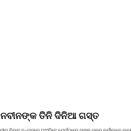
 ନବୀନଙ୍କ ତିନି ଦିନିଆ ଗସ୍ତ
ଜାତୀୟ ବିମାନ ବନ୍ଦରରେ ପହଂଚିବେ ଯେଉଁଠାରେ ତାଙ୍କୁ ଦଳର କର୍ମୀମାନେ ଭବ୍