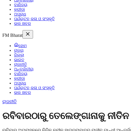
ଅନ୍ତର୍ଜାତୀୟ
ବାଣିଜ୍ୟ
କ୍ରୀଡା
ଅପରାଧ
ପର୍ଯ୍ୟଟନ,କଳା ଓ ସଂସ୍କୃତି
ଭଲ ଖବର
FM Bharat
ହୋମ
ରାଜ୍ୟ
ଜିଲ୍ଲା
ଭାରତ
ରାଜନୀତି
ଅନ୍ତର୍ଜାତୀୟ
ବାଣିଜ୍ୟ
କ୍ରୀଡା
ଅପରାଧ
ପର୍ଯ୍ୟଟନ,କଳା ଓ ସଂସ୍କୃତି
ଭଲ ଖବର
ରାଜନୀତି
ରବିବାରଠାରୁ ତେଲେଙ୍ଗାନାକୁ ନୀତିନ
ରବିବାର ଅପରାହ୍ନରେ ନିତିନ ନବୀନ ହାଇଦ୍ରାବାଦର ରାଜୀବ ଗାନ୍ଧୀ ଆନ୍ତର୍