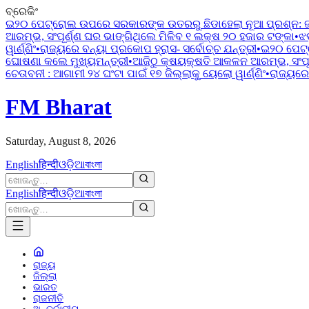
ବ୍ରେକିଂ
ଇ୨୦ ପେଟ୍ରୋଲ ଉପରେ ସରକାରଙ୍କ ଉତରରୁ ଛିଡାହେଲା ନୂଆ ପ୍ରଶ୍ନ:
ଆରମ୍ଭ, ସଂପୂର୍ଣ୍ଣ ଘର ଭାଙ୍ଗିଥିଲେ ମିଳିବ ୧ ଲକ୍ଷ ୨୦ ହଜାର ଟଙ୍କା
•
ଝ
ୱାର୍ଣ୍ଣିଂ
•
ରାଜ୍ୟରେ ବନ୍ୟା ପ୍ରକୋପ ହ୍ରାସ- ସର୍ବୋଚ୍ଚ ଯନ୍ତ୍ରୀ
•
ଇ୨୦ ପେଟ୍
ଘୋଷଣା କଲେ ମୁଖ୍ୟମନ୍ତ୍ରୀ
•
ଆଜିଠୁ କ୍ଷୟକ୍ଷତି ଆକଳନ ଆରମ୍ଭ, ସଂପୂର
ଚେତାବନୀ : ଆଗାମୀ ୨୪ ଘଂଟା ପାଇଁ ୧୭ ଜିଲ୍ଲାକୁ ୟେଲୋ ୱାର୍ଣ୍ଣିଂ
•
ରାଜ୍ୟରେ 
FM Bharat
Saturday, August 8, 2026
English
हिन्दी
ଓଡ଼ିଆ
বাংলা
English
हिन्दी
ଓଡ଼ିଆ
বাংলা
ରାଜ୍ୟ
ଜିଲ୍ଲା
ଭାରତ
ରାଜନୀତି