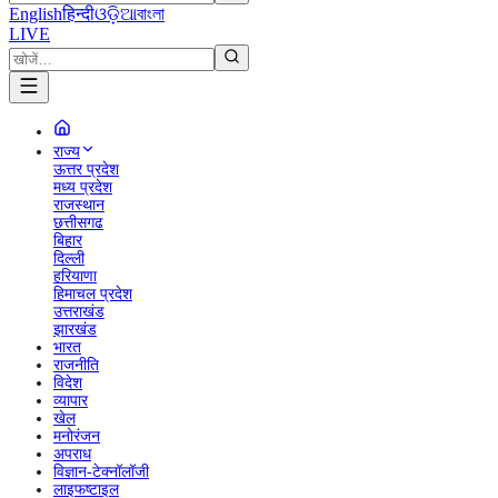
English
हिन्दी
ଓଡ଼ିଆ
বাংলা
LIVE
राज्य
ऊत्तर प्रदेश
मध्य प्रदेश
राजस्थान
छत्तीसगढ
बिहार
दिल्ली
हरियाणा
हिमाचल प्रदेश
उत्तराखंड
झारखंड
भारत
राजनीति
विदेश
व्यापार
खेल
मनोरंजन
अपराध
विज्ञान-टेक्नॉलॉजी
लाइफष्टाइल