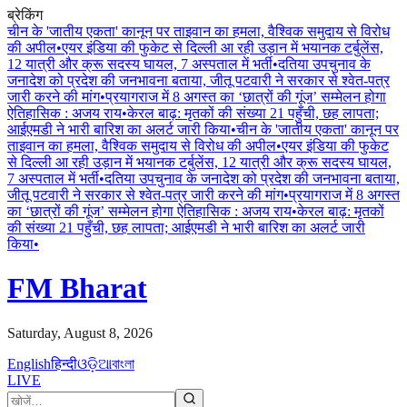
ब्रेकिंग
चीन के 'जातीय एकता' कानून पर ताइवान का हमला, वैश्विक समुदाय से विरोध
की अपील
•
एयर इंडिया की फुकेट से दिल्ली आ रही उड़ान में भयानक टर्बुलेंस,
12 यात्री और क्रू सदस्य घायल, 7 अस्पताल में भर्ती
•
दतिया उपचुनाव के
जनादेश को प्रदेश की जनभावना बताया, जीतू पटवारी ने सरकार से श्वेत-पत्र
जारी करने की मांग
•
प्रयागराज में 8 अगस्त का ‘छात्रों की गूंज’ सम्मेलन होगा
ऐतिहासिक : अजय राय
•
केरल बाढ़: मृतकों की संख्या 21 पहुँची, छह लापता;
आईएमडी ने भारी बारिश का अलर्ट जारी किया
•
चीन के 'जातीय एकता' कानून पर
ताइवान का हमला, वैश्विक समुदाय से विरोध की अपील
•
एयर इंडिया की फुकेट
से दिल्ली आ रही उड़ान में भयानक टर्बुलेंस, 12 यात्री और क्रू सदस्य घायल,
7 अस्पताल में भर्ती
•
दतिया उपचुनाव के जनादेश को प्रदेश की जनभावना बताया,
जीतू पटवारी ने सरकार से श्वेत-पत्र जारी करने की मांग
•
प्रयागराज में 8 अगस्त
का ‘छात्रों की गूंज’ सम्मेलन होगा ऐतिहासिक : अजय राय
•
केरल बाढ़: मृतकों
की संख्या 21 पहुँची, छह लापता; आईएमडी ने भारी बारिश का अलर्ट जारी
किया
•
FM Bharat
Saturday, August 8, 2026
English
हिन्दी
ଓଡ଼ିଆ
বাংলা
LIVE