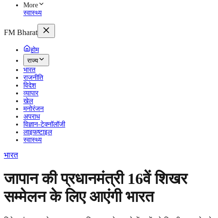
More
स्वास्थ्य
FM Bharat
होम
राज्य
भारत
राजनीति
विदेश
व्यापार
खेल
मनोरंजन
अपराध
विज्ञान-टेक्नॉलॉजी
लाइफष्टाइल
स्वास्थ्य
भारत
जापान की प्रधानमंत्री 16वें शिखर
सम्मेलन के लिए आएंगी भारत