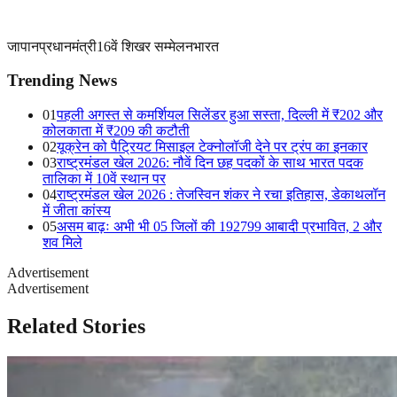
जापान
प्रधानमंत्री
16वें शिखर सम्मेलन
भारत
Trending News
01
पहली अगस्त से कमर्शियल सिलेंडर हुआ सस्ता, दिल्ली में ₹202 और
कोलकाता में ₹209 की कटौती
02
यूक्रेन को पैट्रियट मिसाइल टेक्नोलॉजी देने पर ट्रंप का इनकार
03
राष्ट्रमंडल खेल 2026: नौवें दिन छह पदकों के साथ भारत पदक
तालिका में 10वें स्थान पर
04
राष्ट्रमंडल खेल 2026 : तेजस्विन शंकर ने रचा इतिहास, डेकाथलॉन
में जीता कांस्य
05
असम बाढ़ः अभी भी 05 जिलों की 192799 आबादी प्रभावित, 2 और
शव मिले
Advertisement
Advertisement
Related Stories