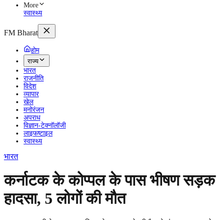
More
स्वास्थ्य
FM Bharat
होम
राज्य
भारत
राजनीति
विदेश
व्यापार
खेल
मनोरंजन
अपराध
विज्ञान-टेक्नॉलॉजी
लाइफष्टाइल
स्वास्थ्य
भारत
कर्नाटक के कोप्पल के पास भीषण सड़क
हादसा, 5 लोगों की मौत