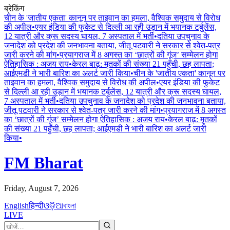
ब्रेकिंग
चीन के 'जातीय एकता' कानून पर ताइवान का हमला, वैश्विक समुदाय से विरोध
की अपील
•
एयर इंडिया की फुकेट से दिल्ली आ रही उड़ान में भयानक टर्बुलेंस,
12 यात्री और क्रू सदस्य घायल, 7 अस्पताल में भर्ती
•
दतिया उपचुनाव के
जनादेश को प्रदेश की जनभावना बताया, जीतू पटवारी ने सरकार से श्वेत-पत्र
जारी करने की मांग
•
प्रयागराज में 8 अगस्त का ‘छात्रों की गूंज’ सम्मेलन होगा
ऐतिहासिक : अजय राय
•
केरल बाढ़: मृतकों की संख्या 21 पहुँची, छह लापता;
आईएमडी ने भारी बारिश का अलर्ट जारी किया
•
चीन के 'जातीय एकता' कानून पर
ताइवान का हमला, वैश्विक समुदाय से विरोध की अपील
•
एयर इंडिया की फुकेट
से दिल्ली आ रही उड़ान में भयानक टर्बुलेंस, 12 यात्री और क्रू सदस्य घायल,
7 अस्पताल में भर्ती
•
दतिया उपचुनाव के जनादेश को प्रदेश की जनभावना बताया,
जीतू पटवारी ने सरकार से श्वेत-पत्र जारी करने की मांग
•
प्रयागराज में 8 अगस्त
का ‘छात्रों की गूंज’ सम्मेलन होगा ऐतिहासिक : अजय राय
•
केरल बाढ़: मृतकों
की संख्या 21 पहुँची, छह लापता; आईएमडी ने भारी बारिश का अलर्ट जारी
किया
•
FM Bharat
Friday, August 7, 2026
English
हिन्दी
ଓଡ଼ିଆ
বাংলা
LIVE