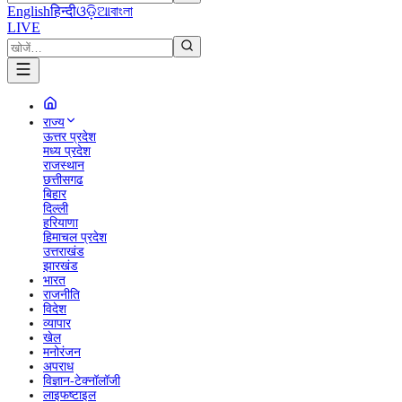
English
हिन्दी
ଓଡ଼ିଆ
বাংলা
LIVE
राज्य
ऊत्तर प्रदेश
मध्य प्रदेश
राजस्थान
छत्तीसगढ
बिहार
दिल्ली
हरियाणा
हिमाचल प्रदेश
उत्तराखंड
झारखंड
भारत
राजनीति
विदेश
व्यापार
खेल
मनोरंजन
अपराध
विज्ञान-टेक्नॉलॉजी
लाइफष्टाइल