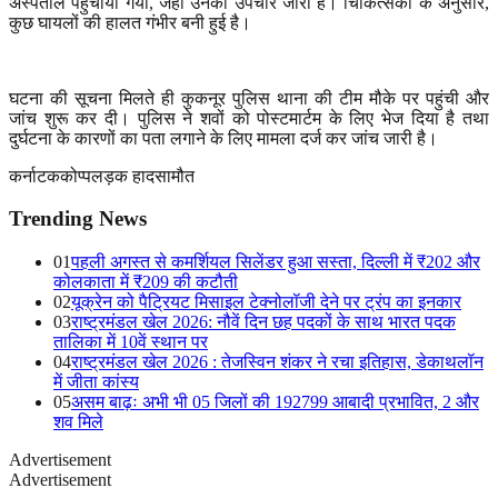
अस्पताल पहुंचाया गया
,
जहां उनका उपचार जारी है। चिकित्सकों के अनुसार
,
कुछ घायलों की हालत गंभीर बनी हुई है।
घटना की सूचना मिलते ही कुकनूर पुलिस थाना की टीम मौके पर पहुंची और
जांच शुरू कर दी। पुलिस ने शवों को पोस्टमार्टम के लिए भेज दिया है तथा
दुर्घटना के कारणों का पता लगाने के लिए मामला दर्ज कर जांच जारी है।
कर्नाटक
कोप्पल
ड़क हादसा
मौत
Trending News
01
पहली अगस्त से कमर्शियल सिलेंडर हुआ सस्ता, दिल्ली में ₹202 और
कोलकाता में ₹209 की कटौती
02
यूक्रेन को पैट्रियट मिसाइल टेक्नोलॉजी देने पर ट्रंप का इनकार
03
राष्ट्रमंडल खेल 2026: नौवें दिन छह पदकों के साथ भारत पदक
तालिका में 10वें स्थान पर
04
राष्ट्रमंडल खेल 2026 : तेजस्विन शंकर ने रचा इतिहास, डेकाथलॉन
में जीता कांस्य
05
असम बाढ़ः अभी भी 05 जिलों की 192799 आबादी प्रभावित, 2 और
शव मिले
Advertisement
Advertisement