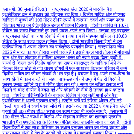
ग्लासगो, 30 जुलाई (हि.स.)। राष्ट्रमंडल खेल 2026 में भारतीय पैरा
एथलेटिक्स दल ने बुधवार को इतिहास रच दिया। दिलीप गावित और मोहम्मद
बासिल ने पुरुषों की 100 मीटर टी47 स्पर्धा में क्रमशः स्वर्ण और रजत पदक
जीतकर भारत को ऐतिहासिक डबल पोडियम दिलाया। दिलीप गावित ने 10.71
सेकेंड का समय निकालते हुए स्वर्ण पदक अपने नाम किया। उनका यह प्रदर्शन
राष्ट्रमंडल खेलों का नया रिकॉर्ड भी बन गया। वहीं मोहम्मद बासिल ने 10.83
सेकेंड के साथ रजत पदक हासिल किया। दोनों भारतीय खिलाड़ियों ने इस
प्रतियोगिता में अपना सीजन का सर्वश्रेष्ठ प्रदर्शन किया। राष्ट्रमंडल खेल
2026 में भारत का यह तीसरा स्वर्ण पदक है। इससे पहले भारोत्तोलन में मीराबाई
चानू और पैरा शॉटपुट में शर्मिला धनकर भारत को स्वर्ण पदक दिला चुकी हैं।
संघर्ष से शिखर तक दिलीप गावित का सफर महाराष्ट्र के नासिक जिले के
निकट स्थित छोटे से गांव तोरण डोंगरी में एक साधारण किसान परिवार में जन्मे
दिलीप गावित का जीवन संघर्षों से भरा रहा है। बचपन में वह अपने माता-पिता के
साथ खेतों में काम करते थे। महज पांच-छह वर्ष की उम्र में पेड़ से गिरने के
कारण उनके दाहिने हाथ में गंभीर चोट लग गई। समय पर उचित इलाज नहीं
मिलने से चोट गैंगरीन में बदल गई और कोहनी के नीचे से उनका हाथ काटना
पड़ा। विपरीत परिस्थितियों के बावजूद दिलीप ने हार नहीं मानी और पैरा
एथलेटिक्स में अपनी पहचान बनाई। उन्होंने इसी वर्ष इंडिया ओपन और नई
दिल्ली ग्रां प्री में स्वर्ण पदक जीते थे। इसके अलावा 2022 एशियाई पैरा खेलों में
पुरुषों की 400 मीटर टी47 स्पर्धा का स्वर्ण पदक भी उनके नाम है। ग्लासगो में
100 मीटर टी47 स्पर्धा में दिलीप और मोहम्मद बासिल का शानदार प्रदर्शन
भारतीय पैरा एथलेटिक्स के लिए एक ऐतिहासिक उपलब्धि माना जा रहा है। दोनों
खिलाड़ियों ने एक साथ पोडियम पर स्थान बनाकर भारत का गौरव बढ़ाया और
राष्ट्रमंडल खेलों में देश के पदकों की संख्या में महत्वपूर्ण इजाफा किया। ---------