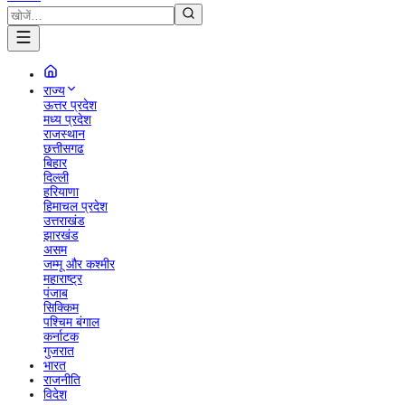
राज्य
ऊत्तर प्रदेश
मध्य प्रदेश
राजस्थान
छत्तीसगढ
बिहार
दिल्ली
हरियाणा
हिमाचल प्रदेश
उत्तराखंड
झारखंड
असम
जम्मू और कश्मीर
महाराष्ट्र
पंजाब
सिक्किम
पश्चिम बंगाल
कर्नाटक
गुजरात
भारत
राजनीति
विदेश