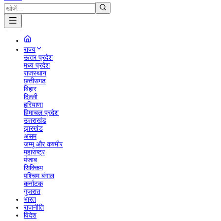
राज्य
ऊत्तर प्रदेश
मध्य प्रदेश
राजस्थान
छत्तीसगढ
बिहार
दिल्ली
हरियाणा
हिमाचल प्रदेश
उत्तराखंड
झारखंड
असम
जम्मू और कश्मीर
महाराष्ट्र
पंजाब
सिक्किम
पश्चिम बंगाल
कर्नाटक
गुजरात
भारत
राजनीति
विदेश