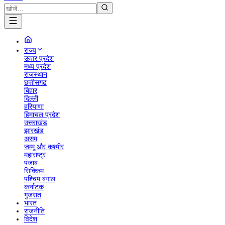
राज्य
ऊत्तर प्रदेश
मध्य प्रदेश
राजस्थान
छत्तीसगढ
बिहार
दिल्ली
हरियाणा
हिमाचल प्रदेश
उत्तराखंड
झारखंड
असम
जम्मू और कश्मीर
महाराष्ट्र
पंजाब
सिक्किम
पश्चिम बंगाल
कर्नाटक
गुजरात
भारत
राजनीति
विदेश