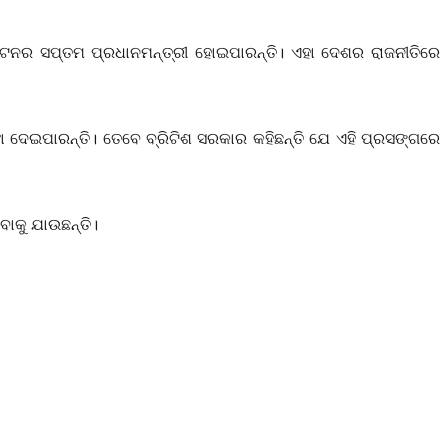
ଟେନର ସପ୍ତମ ପ୍ରଧାନମନ୍ତ୍ରୀ ହୋଇପାରନ୍ତି। ଏହା ଦେଶର ରାଜନୀତିରେ
 ଦେଇପାରନ୍ତି। ତେବେ ବ୍ରିଟିଶ ସରକାର କହିଛନ୍ତି ଯେ ଏହି ପ୍ରସଙ୍ଗରେ
ବାକୁ ଯାଉଛନ୍ତି।