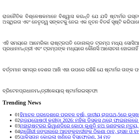
ରାଜନୈତିକ ବିଶ୍ଳେଷକମାନେ ବିଶ୍ୱାସ କରନ୍ତି ଯେ ଯଦି ଷ୍ଟାର୍ମର ଇସ୍ତଫ
ଅସ୍ଥିରତା ଏବଂ ନେତୃତ୍ୱ ସଙ୍କଟକୁ ନେଇ ଏକ ନୂତନ ବିତର୍କ ସୃଷ୍ଟି କରିପା
ଏହି ସମୟରେ ଆମେରିକା ରାଷ୍ଟ୍ରପତି ଡୋନାଲ୍ଡ ଟ୍ରମ୍ପ ମଧ୍ୟ ସୋସିଆଲ 
ପ୍ରଧାନମନ୍ତ୍ରୀ ଏବଂ ଟ୍ରମ୍ପଙ୍କ ମଧ୍ୟରେ କୌଣସି ଆଲୋଚନା ହୋଇନାହିଁ
ବର୍ତ୍ତମାନ ସମଗ୍ର ଦେଶର ଆଖି ଏହା ଉପରେ ରହିଛି ଯେ ଷ୍ଟାର୍ମର ତାଙ୍କ ପଦବ
ବ୍ରିଟେନ
ପ୍ରଧାନମନ୍ତ୍ରୀ
କେୟାର୍ ଷ୍ଟାର୍ମର
ଇସ୍ତଫା
Trending News
01
ହିମାଚଳ ପ୍ରଦେଶରେ ପ୍ରବଳ ବର୍ଷା, ଜାତୀୟ ରାଜପଥ-5ରେ ଭୂସ୍ଖଳନ,
02
ରାଜ୍ୟଗୋଷ୍ଠୀ କ୍ରୀଡ଼ା 2026: ମହିଳା ଡିସ୍କସ୍ ଥ୍ରୋ ଫାଇନାଲରେ 
03
ମହାରାଷ୍ଟ୍ରର ଭିୱାଣ୍ଡିରେ କୋଠା ଭୁଶୁଡ଼ି ନଅ ଜଣଙ୍କର ମୃତ୍ୟୁ
04
ରାଜୌରୀ ଜଙ୍ଗଲରେ ଆତଙ୍କବାଦୀଙ୍କ ଠିକଣା ଠାବ, ରାସନ ଓ ବା
05
ପାକିସ୍ତାନ କୋଇଲା ଖଣିରେ ବିସ୍ଫୋରଣ, 34 ମୃତ