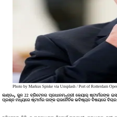
Photo by Markus Spiske via Unsplash / Port of Rotterdam Oper
ଲଣ୍ଡନ୍
,
ଜୁନ 22 ବ୍ରିଟେନର ପ୍ରଧାନମନ୍ତ୍ରୀ କେୟାର୍ ଷ୍ଟାର୍ମରଙ୍କ ଇ
ପ୍ରଶ୍ନ ମଧ୍ୟରେ ଷ୍ଟାର୍ମର ତାଙ୍କ ରାଜନୈତିକ ଭବିଷ୍ୟତ ବିଷୟରେ ବିଚାର 