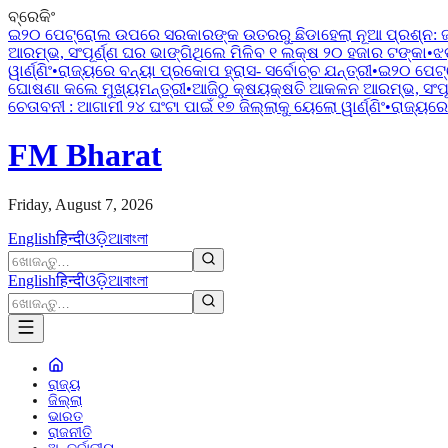
ବ୍ରେକିଂ
ଇ୨୦ ପେଟ୍ରୋଲ ଉପରେ ସରକାରଙ୍କ ଉତରରୁ ଛିଡାହେଲା ନୂଆ ପ୍ରଶ୍ନ:
ଆରମ୍ଭ, ସଂପୂର୍ଣ୍ଣ ଘର ଭାଙ୍ଗିଥିଲେ ମିଳିବ ୧ ଲକ୍ଷ ୨୦ ହଜାର ଟଙ୍କା
•
ଝ
ୱାର୍ଣ୍ଣିଂ
•
ରାଜ୍ୟରେ ବନ୍ୟା ପ୍ରକୋପ ହ୍ରାସ- ସର୍ବୋଚ୍ଚ ଯନ୍ତ୍ରୀ
•
ଇ୨୦ ପେଟ୍
ଘୋଷଣା କଲେ ମୁଖ୍ୟମନ୍ତ୍ରୀ
•
ଆଜିଠୁ କ୍ଷୟକ୍ଷତି ଆକଳନ ଆରମ୍ଭ, ସଂପୂର
ଚେତାବନୀ : ଆଗାମୀ ୨୪ ଘଂଟା ପାଇଁ ୧୭ ଜିଲ୍ଲାକୁ ୟେଲୋ ୱାର୍ଣ୍ଣିଂ
•
ରାଜ୍ୟରେ 
FM Bharat
Friday, August 7, 2026
English
हिन्दी
ଓଡ଼ିଆ
বাংলা
English
हिन्दी
ଓଡ଼ିଆ
বাংলা
ରାଜ୍ୟ
ଜିଲ୍ଲା
ଭାରତ
ରାଜନୀତି