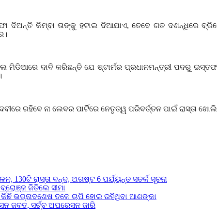
ା ଦିଅନ୍ତି କିମ୍ବା ତାଙ୍କୁ ହଟାଇ ଦିଆଯାଏ
,
ତେବେ ଗତ ଦଶନ୍ଧିରେ ବ୍ରି
ରେ।
ମିଡିଆରେ ଦାବି କରିଛନ୍ତି ଯେ ଷ୍ଟାର୍ମର ପ୍ରଧାନମନ୍ତ୍ରୀ ପଦରୁ ଇସ୍ତଫା
।
ୀରେ ରହିବେ ନା ଲେବର ପାର୍ଟିରେ ନେତୃତ୍ୱ ପରିବର୍ତ୍ତନ ପାଇଁ ରାସ୍ତା ଖୋଲି
 130ଟି ରାସ୍ତା ବନ୍ଦ, ଅଗଷ୍ଟ 6 ପର୍ଯ୍ୟନ୍ତ ସତର୍କ ସୂଚନା
ବ୍ରୋଞ୍ଜ ଜିତିଲେ ସୀମା
, କିଛି ଭଗ୍ନାବଶେଷ ତଳେ ଚାପି ହୋଇ ରହିଥିବା ଆଶଙ୍କା
ସନ ଜବତ, ସର୍ଚ୍ଚ ଅପରେସନ ଜାରି