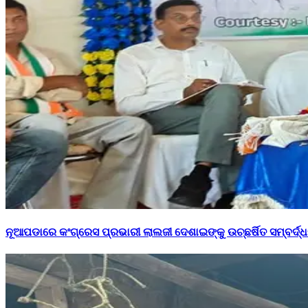
ନୂଆପଡାରେ କଂଗ୍ରେସ ପ୍ରଭାରୀ ଲାଲଜୀ ଦେଶାଇଙ୍କୁ ଉଚ୍ଛର୍ଷିତ ସମ୍ବର୍ଦ୍ଧ