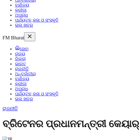
ଅନ୍ତର୍ଜାତୀୟ
ବାଣିଜ୍ୟ
କ୍ରୀଡା
ଅପରାଧ
ପର୍ଯ୍ୟଟନ,କଳା ଓ ସଂସ୍କୃତି
ଭଲ ଖବର
FM Bharat
ହୋମ
ରାଜ୍ୟ
ଜିଲ୍ଲା
ଭାରତ
ରାଜନୀତି
ଅନ୍ତର୍ଜାତୀୟ
ବାଣିଜ୍ୟ
କ୍ରୀଡା
ଅପରାଧ
ପର୍ଯ୍ୟଟନ,କଳା ଓ ସଂସ୍କୃତି
ଭଲ ଖବର
ରାଜନୀତି
ବ୍ରିଟେନର ପ୍ରଧାନମନ୍ତ୍ରୀ କେୟାର