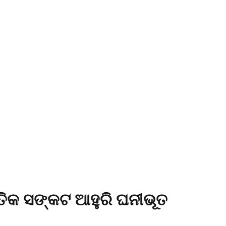
ତିକ ସଙ୍କଟ ଆହୁରି ଘନୀଭୂତ