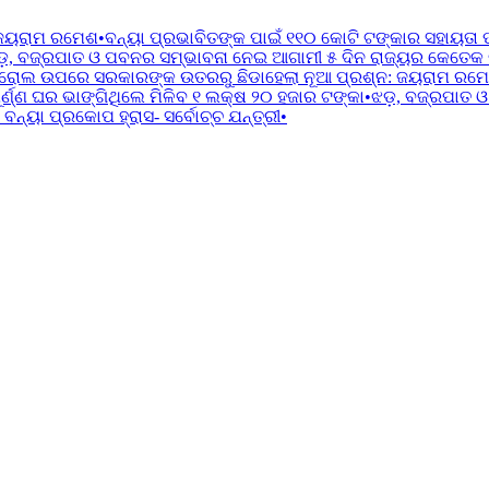
 ଜୟରାମ ରମେଶ
•
ବନ୍ୟା ପ୍ରଭାବିତଙ୍କ ପାଇଁ ୧୧୦ କୋଟି ଟଙ୍କାର ସହାୟତା 
ଡ଼, ବଜ୍ରପାତ ଓ ପବନର ସମ୍ଭାବନା ନେଇ ଆଗାମୀ ୫ ଦିନ ରାଜ୍ୟର କେତେକ ଜିଲ
ରୋଲ ଉପରେ ସରକାରଙ୍କ ଉତରରୁ ଛିଡାହେଲା ନୂଆ ପ୍ରଶ୍ନ: ଜୟରାମ ରମ
୍ଣ୍ଣ ଘର ଭାଙ୍ଗିଥିଲେ ମିଳିବ ୧ ଲକ୍ଷ ୨୦ ହଜାର ଟଙ୍କା
•
ଝଡ଼, ବଜ୍ରପାତ ଓ
ବନ୍ୟା ପ୍ରକୋପ ହ୍ରାସ- ସର୍ବୋଚ୍ଚ ଯନ୍ତ୍ରୀ
•