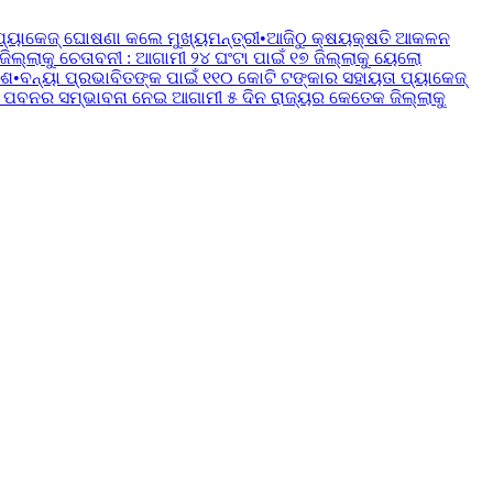
ପ୍ୟାକେଜ୍ ଘୋଷଣା କଲେ ମୁଖ୍ୟମନ୍ତ୍ରୀ
•
ଆଜିଠୁ କ୍ଷୟକ୍ଷତି ଆକଳନ
୍ଲାକୁ ଚେତାବନୀ : ଆଗାମୀ ୨୪ ଘଂଟା ପାଇଁ ୧୭ ଜିଲ୍ଲାକୁ ୟେଲୋ
େଶ
•
ବନ୍ୟା ପ୍ରଭାବିତଙ୍କ ପାଇଁ ୧୧୦ କୋଟି ଟଙ୍କାର ସହାୟତା ପ୍ୟାକେଜ୍
 ପବନର ସମ୍ଭାବନା ନେଇ ଆଗାମୀ ୫ ଦିନ ରାଜ୍ୟର କେତେକ ଜିଲ୍ଲାକୁ