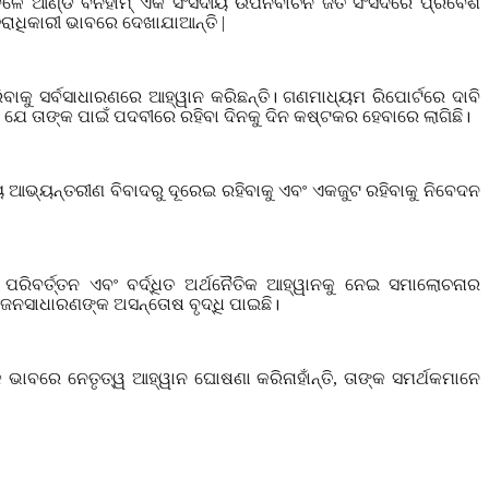
ଳେ ଆଣ୍ଡି ବର୍ନହାମ୍ ଏକ ସଂସଦୀୟ ଉପନିର୍ବାଚନ ଜିତି ସଂସଦରେ ପ୍ରବେଶ
୍ତରାଧିକାରୀ ଭାବରେ ଦେଖାଯାଆନ୍ତି
|
ବାକୁ ସର୍ବସାଧାରଣରେ ଆହ୍ୱାନ କରିଛନ୍ତି। ଗଣମାଧ୍ୟମ ରିପୋର୍ଟରେ ଦାବି
 ଯେ ତାଙ୍କ ପାଇଁ ପଦବୀରେ ରହିବା ଦିନକୁ ଦିନ କଷ୍ଟକର ହେବାରେ ଲାଗିଛି।
ୟ ଆଭ୍ୟନ୍ତରୀଣ ବିବାଦରୁ ଦୂରେଇ ରହିବାକୁ ଏବଂ ଏକଜୁଟ ରହିବାକୁ ନିବେଦନ
ି ପରିବର୍ତ୍ତନ ଏବଂ ବର୍ଦ୍ଧିତ ଅର୍ଥନୈତିକ ଆହ୍ୱାନକୁ ନେଇ ସମାଲୋଚନାର
ଜନସାଧାରଣଙ୍କ ଅସନ୍ତୋଷ ବୃଦ୍ଧି ପାଇଛି।
ିକ ଭାବରେ ନେତୃତ୍ୱ ଆହ୍ୱାନ ଘୋଷଣା କରିନାହାଁନ୍ତି
,
ତାଙ୍କ ସମର୍ଥକମାନେ