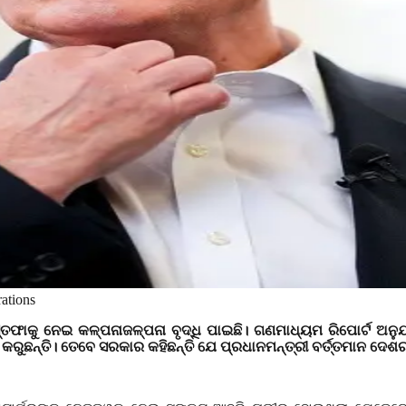
ations
ସ୍ତଫାକୁ ନେଇ କଳ୍ପନାଜଳ୍ପନା ବୃଦ୍ଧି ପାଇଛି। ଗଣମାଧ୍ୟମ ରିପୋର୍ଟ ଅନୁ
କରୁଛନ୍ତି। ତେବେ ସରକାର କହିଛନ୍ତି ଯେ ପ୍ରଧାନମନ୍ତ୍ରୀ ବର୍ତ୍ତମାନ ଦେଶ