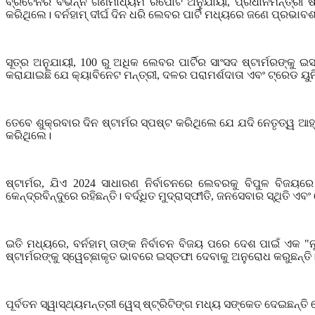
ବ୍ରିଟେନର ବିଭିନ୍ନ ଗଣମାଧ୍ୟମ ରିପୋର୍ଟ ଅନୁଯାୟୀ
,
ପ୍ରଧାନମନ୍ତ୍ରୀ 
କରିଥିଲେ। ବର୍ନହାମ୍ ଦୀର୍ଘ ଦିନ ଧରି ଲେବର ପାର୍ଟି ମଧ୍ୟରେ ଜଣେ ପ୍ରଭା
ସୂତ୍ର ଅନୁଯାୟୀ
,
100 ରୁ ଅଧିକ ଲେବର ପାର୍ଟିର ସାଂସଦ ଷ୍ଟାର୍ମରଙ୍କୁ 
କରାଯାଇଛି ଯେ କ୍ୟାବିନେଟ ମନ୍ତ୍ରୀ
,
ଦଳର ପରାମର୍ଶଦାତା ଏବଂ ଟ୍ରେଡ ୟୁନ
ତେବେ ଶୁକ୍ରବାର ଦିନ ଷ୍ଟାର୍ମର ସ୍ପଷ୍ଟ କରିଥିଲେ ଯେ ଯଦି ନେତୃତ୍ୱ ଆ
କରିଥିଲେ।
ଷ୍ଟାର୍ମର
,
ଯିଏ 2024 ସାଧାରଣ ନିର୍ବାଚନରେ ଲେବରକୁ ବିପୁଳ ବିଜୟର
କେନ୍ଦ୍ରବିନ୍ଦୁରେ ରହିଛନ୍ତି। ବର୍ଦ୍ଧିତ ମୁଦ୍ରାସ୍ଫୀତି
,
ଜନସେବାର ସ୍ଥିତି ଏବ
ଇତି ମଧ୍ୟରେ
,
ବର୍ନହାମ୍ ତାଙ୍କ ନିର୍ବାଚନ ବିଜୟ ପରେ ଦେଶ ପାଇଁ ଏକ "
ଷ୍ଟାର୍ମରଙ୍କୁ ସ୍ୱେଚ୍ଛାକୃତ ଭାବରେ ଇସ୍ତଫା ଦେବାକୁ ଅନୁରୋଧ କରୁଛନ୍ତି
ପୂର୍ବତନ ସ୍ୱାସ୍ଥ୍ୟମନ୍ତ୍ରୀ ୱେସ୍ ଷ୍ଟ୍ରିଟିଙ୍ଗ ମଧ୍ୟ ସଙ୍କେତ ଦେଇଛ