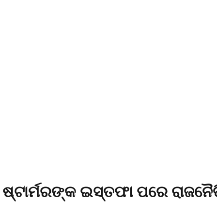
୍ ଷ୍ଟାର୍ମରଙ୍କ ଇସ୍ତଫା ପରେ ରାଜନୈ