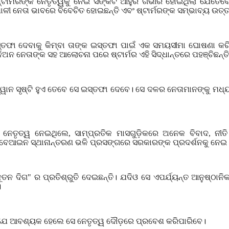
ଷ୍ଟାର୍ମରଙ୍କ ନେତୃତ୍ୱକୁ ନେଇ ସଙ୍କଟ ଆହୁରି ଗଭୀର ହୋଇଥିଲା ଯେତେବେ
ବଶାଳୀ ନେତା ଭାବରେ ବିବେଚିତ ହୋଇଛନ୍ତି ଏବଂ ଷ୍ଟାର୍ମରଙ୍କ ସମ୍ଭାବ୍ୟ ଉତ
ଇସ୍ତଫା ଦେବାକୁ କିମ୍ବା ତାଙ୍କ ଇସ୍ତଫା ପାଇଁ ଏକ ସମୟସୀମା ଘୋଷଣା କରି
ିଅନ ନେତାଙ୍କ ସହ ଆଲୋଚନା ପରେ ଷ୍ଟାର୍ମର ଏହି ସିଦ୍ଧାନ୍ତରେ ପହଞ୍ଚିଛନ୍ତି
ହ୍ୱାନ ସୃଷ୍ଟି ହୁଏ ତେବେ ସେ ଇସ୍ତଫା ଦେବେ। ସେ ଦଳର ନେତାମାନଙ୍କୁ ମଧ୍
େ ନେତୃତ୍ୱ ନେଇଥିଲେ
,
ସାମ୍ପ୍ରତିକ ମାସଗୁଡ଼ିକରେ ଅନେକ ବିବାଦ
,
ନୀତ
ଂ ବେଆଇନ ସ୍ଥାନାନ୍ତରଣ ଭଳି ପ୍ରସଙ୍ଗରେ ସରକାରଙ୍କ ପ୍ରଦର୍ଶନକୁ ନେଇ 
ନୂତନ ଦିଗ" ର ପ୍ରତିଶ୍ରୁତି ଦେଇଛନ୍ତି। ଯଦିଓ ସେ ଏପର୍ଯ୍ୟନ୍ତ ଆନୁଷ୍ଠାନ
।
ନ୍ତି ଯେ ଆବଶ୍ୟକ ହେଲେ ସେ ନେତୃତ୍ୱ ଦୌଡ଼ରେ ପ୍ରବେଶ କରିପାରିବେ।