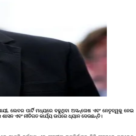
ଯାୟୀ
,
ଲେବର ପାର୍ଟି ମଧ୍ୟରେ ବଢୁଥିବା ଅସନ୍ତୋଷ ଏବଂ ନେତୃତ୍ୱକୁ ନେଇ
ର ଶାସନ ଏବଂ ନୀତିଗତ କାର୍ଯ୍ୟ ଉପରେ ଧ୍ୟାନ ଦେଉଛନ୍ତି।