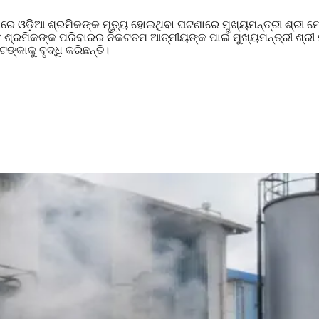
ଟଣାରେ ଓଡ଼ିଆ ଶ୍ରମିକଙ୍କ ମୃତ୍ୟୁ ହୋଇଥିବା ଘଟଣାରେ ମୁଖ୍ୟମନ୍ତ୍ରୀ ଶ୍ର
ୃତ ଶ୍ରମିକଙ୍କ ପରିବାରର ନିକଟତମ ଆତ୍ମୀୟଙ୍କ ପାଇଁ ମୁଖ୍ୟମନ୍ତ୍ରୀ ଶ୍
୍କାକୁ ବୃଦ୍ଧି କରିଛନ୍ତି।