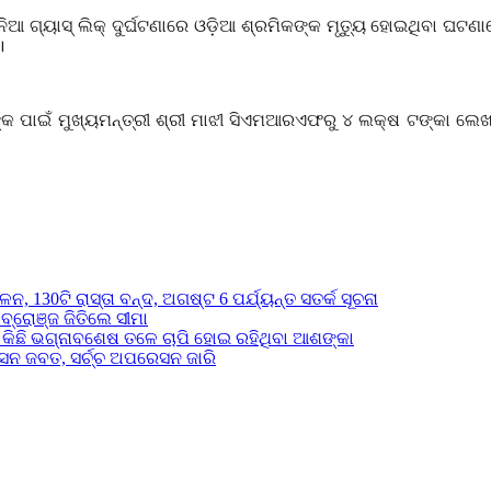
ଆ ଗ୍ୟାସ୍ ଲିକ୍ ଦୁର୍ଘଟଣାରେ ଓଡ଼ିଆ ଶ୍ରମିକଙ୍କ ମୃତ୍ୟୁ ହୋଇଥିବା ଘଟଣ
।
 ପାଇଁ ମୁଖ୍ୟମନ୍ତ୍ରୀ ଶ୍ରୀ ମାଝୀ ସିଏମଆରଏଫରୁ ୪
ଲକ୍ଷ ଟଙ୍କା ଲେଖା
 130ଟି ରାସ୍ତା ବନ୍ଦ, ଅଗଷ୍ଟ 6 ପର୍ଯ୍ୟନ୍ତ ସତର୍କ ସୂଚନା
ବ୍ରୋଞ୍ଜ ଜିତିଲେ ସୀମା
, କିଛି ଭଗ୍ନାବଶେଷ ତଳେ ଚାପି ହୋଇ ରହିଥିବା ଆଶଙ୍କା
ସନ ଜବତ, ସର୍ଚ୍ଚ ଅପରେସନ ଜାରି