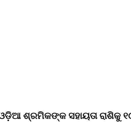
 ଓଡ଼ିଆ ଶ୍ରମିକଙ୍କ ସହାୟତା ରାଶିକୁ 