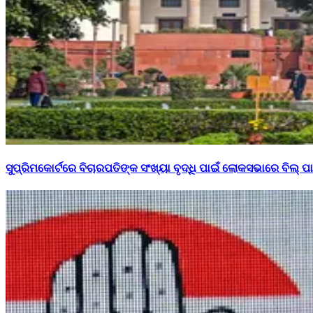
ସୁପ୍ରିମକୋର୍ଟରେ ବିଚାରପତିଙ୍କ ସଂଖ୍ୟା ବୃଦ୍ଧି ପାଇଁ ଲୋକସଭାରେ ବିଲ୍ ପ