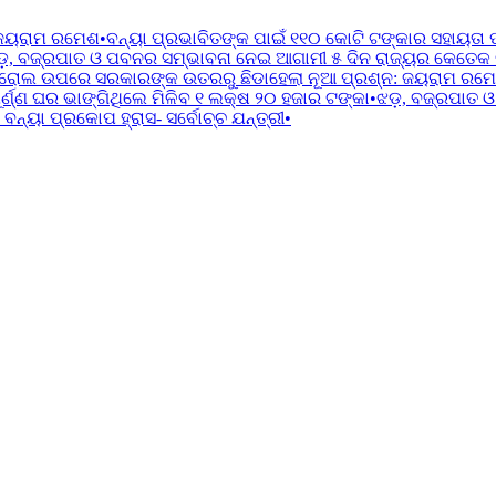
 ଜୟରାମ ରମେଶ
•
ବନ୍ୟା ପ୍ରଭାବିତଙ୍କ ପାଇଁ ୧୧୦ କୋଟି ଟଙ୍କାର ସହାୟତା 
ଡ଼, ବଜ୍ରପାତ ଓ ପବନର ସମ୍ଭାବନା ନେଇ ଆଗାମୀ ୫ ଦିନ ରାଜ୍ୟର କେତେକ ଜିଲ
ରୋଲ ଉପରେ ସରକାରଙ୍କ ଉତରରୁ ଛିଡାହେଲା ନୂଆ ପ୍ରଶ୍ନ: ଜୟରାମ ରମ
୍ଣ୍ଣ ଘର ଭାଙ୍ଗିଥିଲେ ମିଳିବ ୧ ଲକ୍ଷ ୨୦ ହଜାର ଟଙ୍କା
•
ଝଡ଼, ବଜ୍ରପାତ ଓ
ବନ୍ୟା ପ୍ରକୋପ ହ୍ରାସ- ସର୍ବୋଚ୍ଚ ଯନ୍ତ୍ରୀ
•