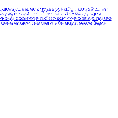
ପ୍ୟାକେଜ୍ ଘୋଷଣା କଲେ ମୁଖ୍ୟମନ୍ତ୍ରୀ
•
ଆଜିଠୁ କ୍ଷୟକ୍ଷତି ଆକଳନ
୍ଲାକୁ ଚେତାବନୀ : ଆଗାମୀ ୨୪ ଘଂଟା ପାଇଁ ୧୭ ଜିଲ୍ଲାକୁ ୟେଲୋ
େଶ
•
ବନ୍ୟା ପ୍ରଭାବିତଙ୍କ ପାଇଁ ୧୧୦ କୋଟି ଟଙ୍କାର ସହାୟତା ପ୍ୟାକେଜ୍
 ପବନର ସମ୍ଭାବନା ନେଇ ଆଗାମୀ ୫ ଦିନ ରାଜ୍ୟର କେତେକ ଜିଲ୍ଲାକୁ