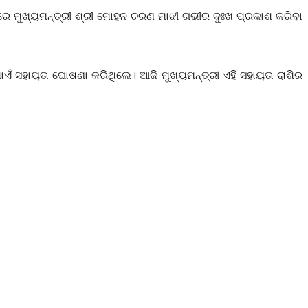
ାରେ
ମୁଖ୍ୟମନ୍ତ୍ରୀ ଶ୍ରୀ ମୋହନ ଚରଣ ମାଝୀ ଗଭୀର ଦୁଃଖ ପ୍ରକାଶ କରିବା
ଏଁ ସହାୟତା ଘୋଷଣା କରିଥିଲେ। ଆଜି ମୁଖ୍ୟମନ୍ତ୍ରୀ ଏହି ସହାୟତା ରାଶିର