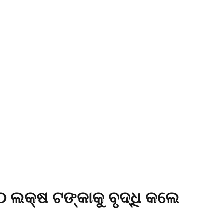
୧୦ ଲକ୍ଷ ଟଙ୍କାକୁ ବୃଦ୍ଧି କଲେ