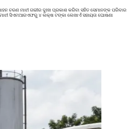
ୀ ମୋହନ ଚରଣ ମାଝୀ ଗଭୀର ଦୁଃଖ ପ୍ରକାଶ କରିବା ସହିତ ସେମାନଙ୍କ ପରିବାର
ରୀ ମାଝୀ ସିଏମଆରଏଫରୁ ୪ ଲକ୍ଷ ଟଙ୍କା ଲେଖାଏଁ ସହାୟତା ଘୋଷଣା