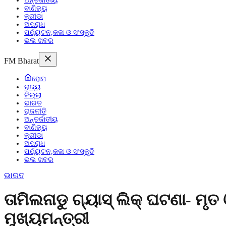
ଅନ୍ତର୍ଜାତୀୟ
ବାଣିଜ୍ୟ
କ୍ରୀଡା
ଅପରାଧ
ପର୍ଯ୍ୟଟନ,କଳା ଓ ସଂସ୍କୃତି
ଭଲ ଖବର
FM Bharat
ହୋମ
ରାଜ୍ୟ
ଜିଲ୍ଲା
ଭାରତ
ରାଜନୀତି
ଅନ୍ତର୍ଜାତୀୟ
ବାଣିଜ୍ୟ
କ୍ରୀଡା
ଅପରାଧ
ପର୍ଯ୍ୟଟନ,କଳା ଓ ସଂସ୍କୃତି
ଭଲ ଖବର
ଭାରତ
ତାମିଲନାଡୁ ଗ୍ୟାସ୍ ଲିକ୍ ଘଟଣା- ମୃତ
ମୁଖ୍ୟମନ୍ତ୍ରୀ