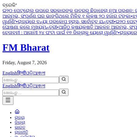
ବ୍ରେକିଂ
ଇ୨୦ ପେଟ୍ରୋଲ ଉପରେ ସରକାରଙ୍କ ଉତରରୁ ଛିଡାହେଲା ନୂଆ ପ୍ରଶ୍ନ:
ଆରମ୍ଭ, ସଂପୂର୍ଣ୍ଣ ଘର ଭାଙ୍ଗିଥିଲେ ମିଳିବ ୧ ଲକ୍ଷ ୨୦ ହଜାର ଟଙ୍କା
•
ଝ
ୱାର୍ଣ୍ଣିଂ
•
ରାଜ୍ୟରେ ବନ୍ୟା ପ୍ରକୋପ ହ୍ରାସ- ସର୍ବୋଚ୍ଚ ଯନ୍ତ୍ରୀ
•
ଇ୨୦ ପେଟ୍
ଘୋଷଣା କଲେ ମୁଖ୍ୟମନ୍ତ୍ରୀ
•
ଆଜିଠୁ କ୍ଷୟକ୍ଷତି ଆକଳନ ଆରମ୍ଭ, ସଂପୂର
ଚେତାବନୀ : ଆଗାମୀ ୨୪ ଘଂଟା ପାଇଁ ୧୭ ଜିଲ୍ଲାକୁ ୟେଲୋ ୱାର୍ଣ୍ଣିଂ
•
ରାଜ୍ୟରେ 
FM Bharat
Friday, August 7, 2026
English
हिन्दी
ଓଡ଼ିଆ
বাংলা
English
हिन्दी
ଓଡ଼ିଆ
বাংলা
ରାଜ୍ୟ
ଜିଲ୍ଲା
ଭାରତ
ରାଜନୀତି