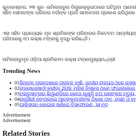
ଭୁବନେଶ୍ବର
,
୨୩ ଜୁନ- ତାମିଲନାଡୁର
ତିରୁଭଲ୍ଲୁରଠାରେ ଘଟିଥିବା ଆମୋନି
ସହିତ ସେମାନଙ୍କ ପରିବାର
ବର୍ଗଙ୍କ ପ୍ରତି ସମବେଦନା ପ୍ରକାଶ କରିଥିଲେ
ଏହା ସହିତ ପ୍ରତ୍ୟେକ ମୃତ
ଶ୍ରମିକଙ୍କ ପରିବାରର ନିକଟତମ ଆତ୍ମୀୟଙ୍କ
ପରିମାଣକୁ ୧୦ ଲକ୍ଷ ଟଙ୍କାକୁ ବୃଦ୍ଧି କରିଛନ୍ତି।
ତାମିଲନାଡୁ
ମୃତ ଓଡ଼ିଆ ଶ୍ରମିକ
୧୦ ଲକ୍ଷ ଟଙ୍କା
ମୁଖ୍ୟମନ୍ତ୍ରୀ
Trending News
01
ହିମାଚଳ ପ୍ରଦେଶରେ ପ୍ରବଳ ବର୍ଷା, ଜାତୀୟ ରାଜପଥ-5ରେ ଭୂସ୍ଖଳନ,
02
ରାଜ୍ୟଗୋଷ୍ଠୀ କ୍ରୀଡ଼ା 2026: ମହିଳା ଡିସ୍କସ୍ ଥ୍ରୋ ଫାଇନାଲରେ 
03
ମହାରାଷ୍ଟ୍ରର ଭିୱାଣ୍ଡିରେ କୋଠା ଭୁଶୁଡ଼ି ନଅ ଜଣଙ୍କର ମୃତ୍ୟୁ
04
ରାଜୌରୀ ଜଙ୍ଗଲରେ ଆତଙ୍କବାଦୀଙ୍କ ଠିକଣା ଠାବ, ରାସନ ଓ ବା
05
ପାକିସ୍ତାନ କୋଇଲା ଖଣିରେ ବିସ୍ଫୋରଣ, 34 ମୃତ
Advertisement
Advertisement
Related Stories