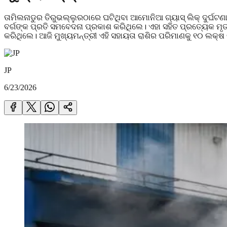
ତାମିଲନାଡୁର ତିରୁଭଲ୍ଲୁରଠାରେ ଘଟିଥିବା ଆମୋନିଆ ଗ୍ୟାସ୍ ଲିକ୍ ଦୁର୍ଘ
ବର୍ଗଙ୍କ ପ୍ରତି ସମବେଦନା ପ୍ରକାଶ କରିଥିଲେ। ଏହା ସହିତ ପ୍ରତ୍ୟେକ ମ
କରିଥିଲେ। ଆଜି ମୁଖ୍ୟମନ୍ତ୍ରୀ ଏହି ସହାୟତା ରାଶିର ପରିମାଣକୁ ୧୦ ଲକ୍ଷ ଟଙ
JP
6/23/2026