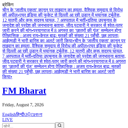
ब्रेकिंग
चीन के 'जातीय एकता' कानून पर ताइवान का हमला, वैश्विक समुदाय से विरोध
की अपील
•
एयर इंडिया की फुकेट से दिल्ली आ रही उड़ान में भयानक टर्बुलेंस,
12 यात्री और क्रू सदस्य घायल, 7 अस्पताल में भर्ती
•
दतिया उपचुनाव के
जनादेश को प्रदेश की जनभावना बताया, जीतू पटवारी ने सरकार से श्वेत-पत्र
जारी करने की मांग
•
प्रयागराज में 8 अगस्त का ‘छात्रों की गूंज’ सम्मेलन होगा
ऐतिहासिक : अजय राय
•
केरल बाढ़: मृतकों की संख्या 21 पहुँची, छह लापता;
आईएमडी ने भारी बारिश का अलर्ट जारी किया
•
चीन के 'जातीय एकता' कानून पर
ताइवान का हमला, वैश्विक समुदाय से विरोध की अपील
•
एयर इंडिया की फुकेट
से दिल्ली आ रही उड़ान में भयानक टर्बुलेंस, 12 यात्री और क्रू सदस्य घायल,
7 अस्पताल में भर्ती
•
दतिया उपचुनाव के जनादेश को प्रदेश की जनभावना बताया,
जीतू पटवारी ने सरकार से श्वेत-पत्र जारी करने की मांग
•
प्रयागराज में 8 अगस्त
का ‘छात्रों की गूंज’ सम्मेलन होगा ऐतिहासिक : अजय राय
•
केरल बाढ़: मृतकों
की संख्या 21 पहुँची, छह लापता; आईएमडी ने भारी बारिश का अलर्ट जारी
किया
•
FM Bharat
Friday, August 7, 2026
English
हिन्दी
ଓଡ଼ିଆ
বাংলা
LIVE