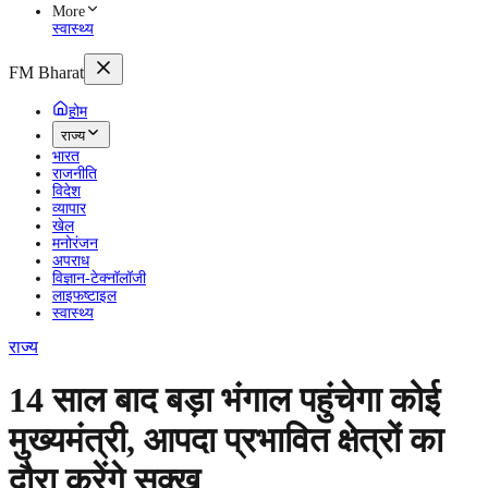
More
स्वास्थ्य
FM Bharat
होम
राज्य
भारत
राजनीति
विदेश
व्यापार
खेल
मनोरंजन
अपराध
विज्ञान-टेक्नॉलॉजी
लाइफष्टाइल
स्वास्थ्य
राज्य
14 साल बाद बड़ा भंगाल पहुंचेगा कोई
मुख्यमंत्री, आपदा प्रभावित क्षेत्रों का
दौरा करेंगे सुक्खू