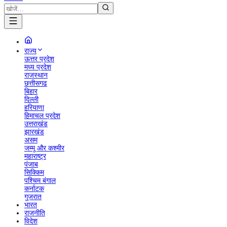
राज्य
ऊत्तर प्रदेश
मध्य प्रदेश
राजस्थान
छत्तीसगढ
बिहार
दिल्ली
हरियाणा
हिमाचल प्रदेश
उत्तराखंड
झारखंड
असम
जम्मू और कश्मीर
महाराष्ट्र
पंजाब
सिक्किम
पश्चिम बंगाल
कर्नाटक
गुजरात
भारत
राजनीति
विदेश