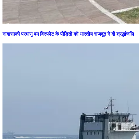
नागासाकी परमाणु बम विस्फोट के पीड़ितों को भारतीय राजदूत ने दी श्रद्धांजलि