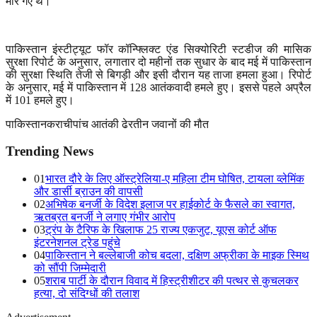
मारे गए थे।
पाकिस्तान इंस्टीट्यूट फॉर कॉन्फ्लिक्ट एंड सिक्योरिटी स्टडीज की मासिक
सुरक्षा रिपोर्ट के अनुसार
,
लगातार दो महीनों तक सुधार के बाद मई में पाकिस्तान
की सुरक्षा स्थिति तेजी से बिगड़ी और इसी दौरान यह ताजा हमला हुआ। रिपोर्ट
के अनुसार
,
मई में पाकिस्तान में
128
आतंकवादी हमले हुए। इससे पहले अप्रैल
में
101
हमले हुए।
पाकिस्तान
कराची
पांच आतंकी ढेर
तीन जवानों की मौत
Trending News
01
भारत दौरे के लिए ऑस्ट्रेलिया-ए महिला टीम घोषित, टायला व्लेमिंक
और डार्सी ब्राउन की वापसी
02
अभिषेक बनर्जी के विदेश इलाज पर हाईकोर्ट के फैसले का स्वागत,
ऋतब्रत बनर्जी ने लगाए गंभीर आरोप
03
ट्रंप के टैरिफ के खिलाफ 25 राज्य एकजुट, यूएस कोर्ट ऑफ
इंटरनेशनल ट्रेड पहुंचे
04
पाकिस्तान ने बल्लेबाजी कोच बदला, दक्षिण अफ्रीका के माइक स्मिथ
को सौंपी जिम्मेदारी
05
शराब पार्टी के दौरान विवाद में हिस्ट्रीशीटर की पत्थर से कुचलकर
हत्या, दो संदिग्धों की तलाश