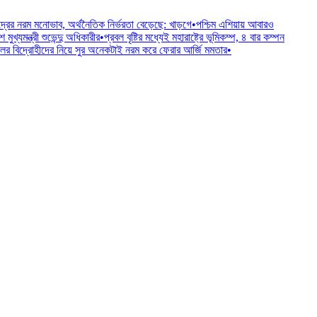
দ্রের নরম মনোভাব, অর্থনৈতিক নির্ভরতা বেড়েছে: খাড়গে
•
পশ্চিম এশিয়ায় আবারও
খ্যমন্ত্রী শুভেন্দু অধিকারীর
•
প্রবল বৃষ্টির মধ্যেই মহারাষ্ট্রে ভূমিকম্প, ৪ বার কম্পন
র বিদ্রোহীদের নিয়ে সুর অনেকটাই নরম করে ফেরার আর্জি মমতার
•