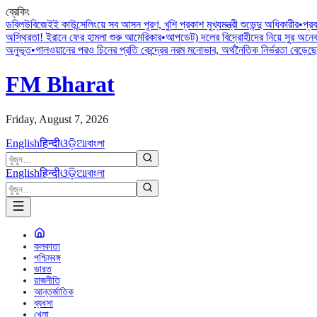
ব্রেকিং
ডব্লিউবিজেইই কাউন্সেলিংয়ে সব আসন পূরণ, খুশি প্রকাশ মুখ্যমন্ত্রী শুভেন্দু অধিকারীর
•
প্রব
অস্থিরতা! ইরানে ফের হামলা শুরু আমেরিকার
•
আপডেট) দলের বিদ্রোহীদের নিয়ে সুর অনে
অনুভূত
•
গালওয়ানের পরও চিনের প্রতি কেন্দ্রের নরম মনোভাব, অর্থনৈতিক নির্ভরতা বেড়েছে
FM Bharat
Friday, August 7, 2026
English
हिन्दी
ଓଡ଼ିଆ
বাংলা
English
हिन्दी
ଓଡ଼ିଆ
বাংলা
কলকাতা
পশ্চিমবঙ্গ
ভারত
রাজনীতি
আন্তর্জাতিক
ব্যবসা
খেলা