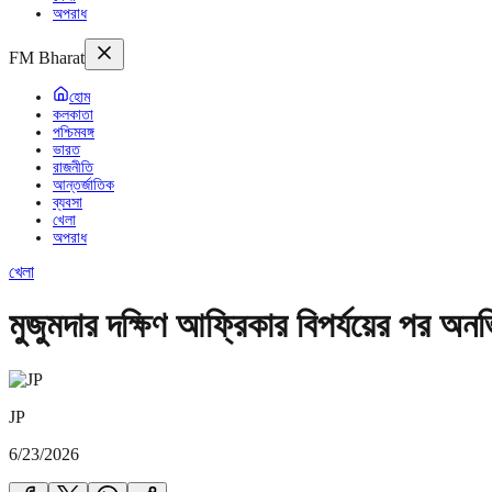
অপরাধ
FM Bharat
হোম
কলকাতা
পশ্চিমবঙ্গ
ভারত
রাজনীতি
আন্তর্জাতিক
ব্যবসা
খেলা
অপরাধ
খেলা
মুজুমদার দক্ষিণ আফ্রিকার বিপর্যয়ের পর অ
JP
6/23/2026