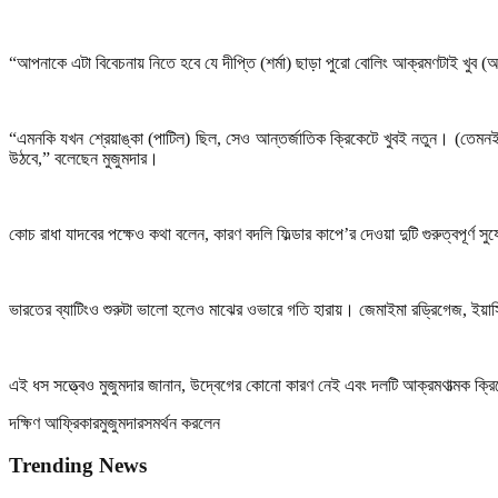
“
আপনাকে এটা বিবেচনায় নিতে হবে যে দীপ্তি (শর্মা) ছাড়া পুরো বোলিং আক্রমণটাই খুব 
“
এমনকি যখন শ্রেয়াঙ্কা (পাটিল) ছিল
,
সেও আন্তর্জাতিক ক্রিকেটে খুবই নতুন। (তেমনই
উঠবে
,”
বলেছেন মুজুমদার।
কোচ রাধা যাদবের পক্ষেও কথা বলেন
,
কারণ বদলি ফিল্ডার কাপে
’
র দেওয়া দুটি গুরুত্বপূর্ণ 
ভারতের ব্যাটিংও শুরুটা ভালো হলেও মাঝের ওভারে গতি হারায়। জেমাইমা রড্রিগেজ
,
ইয়া
এই ধস সত্ত্বেও মুজুমদার জানান
,
উদ্বেগের কোনো কারণ নেই এবং দলটি আক্রমণাত্মক ক্রি
দক্ষিণ আফ্রিকার
মুজুমদার
সমর্থন করলেন
Trending News