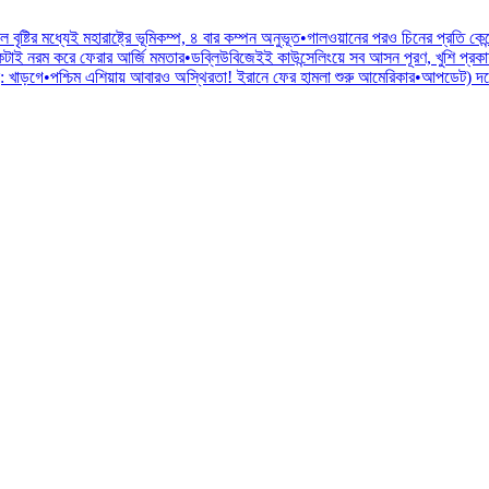
ল বৃষ্টির মধ্যেই মহারাষ্ট্রে ভূমিকম্প, ৪ বার কম্পন অনুভূত
•
গালওয়ানের পরও চিনের প্রতি কেন্
কটাই নরম করে ফেরার আর্জি মমতার
•
ডব্লিউবিজেইই কাউন্সেলিংয়ে সব আসন পূরণ, খুশি প্রকাশ মু
: খাড়গে
•
পশ্চিম এশিয়ায় আবারও অস্থিরতা! ইরানে ফের হামলা শুরু আমেরিকার
•
আপডেট) দলে