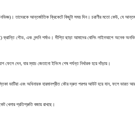
(অনভিজ্ঞ)। তাদেরকে আন্তর্জাতিক ক্রিকেটে কিছুটা সময় দিন। চরাণীর মতো কেউ
,
যে আন্তর
) ক্রান্তি গৌড
,
এবং নন্দনি শর্মাও। দীপ্তি ছাড়া আমাদের বোলিং লাইনআপে অনেক অনভি
সুযোগ ফেলে দেন
,
যার ম্যাচ জেতানো ইনিংস শেষ পর্যন্ত নির্ধারক হয়ে দাঁড়ায়।
স্তিকা ভাটিয়া এবং অধিনায়ক হারমানপ্রীত কৌর দ্রুত পরপর আউট হয়ে যান
,
ফলে ভারত আরও 
কেট খেলার প্রতিশ্রুতি বজায় রাখছে।