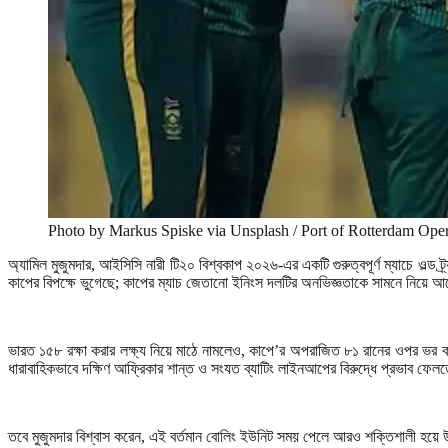
Photo by Markus Spiske via Unsplash / Port of Rotterdam Oper
অ্যামিল মুজুমদার
,
আইসিসি নারী টি২০ বিশ্বকাপ ২০২৬-এর একটি গুরুত্বপূর্ণ ম্যাচে ওল্ড 
কাপের বিপক্ষে ভুগেছে
;
কাপের ম্যাচ জেতানো ইনিংস দলটির অনভিজ্ঞতাকে সামনে নিয়ে আ
ভারত ১৫৮ রক্ষা করার লক্ষ্য নিয়ে মাঠে নামলেও
,
কাপে
’
র অপরাজিত ৮১ রানের ওপর ভর করে 
ধারাবাহিকভাবে দক্ষিণ আফ্রিকার শান্ত ও সংযত ব্যাটিং লাইনআপের বিরুদ্ধে প্রভাব ফেলত
তবে মুজুমদার বিশ্বাস করেন
,
এই বর্তমান বোলিং ইউনিট সময় পেলে আরও শক্তিশালী হয়ে