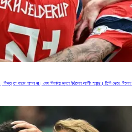
ন্তু তা কাজে লাগল না। শেষ দিকটায় জ্বলে উঠলেন আর্লিং হলান্ড। তিনি ভেঙে দিলেন ব