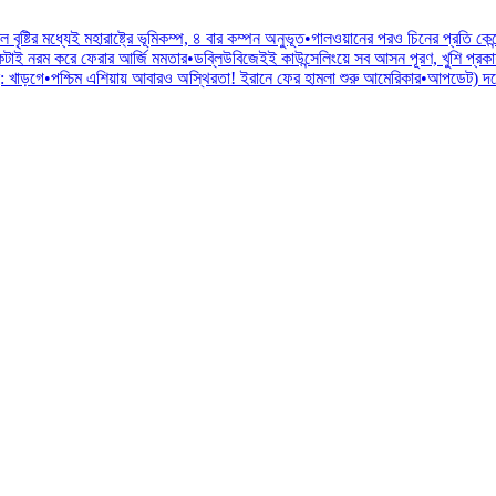
ল বৃষ্টির মধ্যেই মহারাষ্ট্রে ভূমিকম্প, ৪ বার কম্পন অনুভূত
•
গালওয়ানের পরও চিনের প্রতি কেন্
কটাই নরম করে ফেরার আর্জি মমতার
•
ডব্লিউবিজেইই কাউন্সেলিংয়ে সব আসন পূরণ, খুশি প্রকাশ মু
: খাড়গে
•
পশ্চিম এশিয়ায় আবারও অস্থিরতা! ইরানে ফের হামলা শুরু আমেরিকার
•
আপডেট) দলে