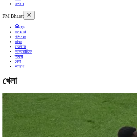
অপরাধ
FM Bharat
হোম
কলকাতা
পশ্চিমবঙ্গ
ভারত
রাজনীতি
আন্তর্জাতিক
ব্যবসা
খেলা
অপরাধ
খেলা