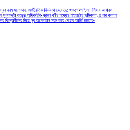
দ্রের নরম মনোভাব, অর্থনৈতিক নির্ভরতা বেড়েছে: খাড়গে
•
পশ্চিম এশিয়ায় আবারও
খ্যমন্ত্রী শুভেন্দু অধিকারীর
•
প্রবল বৃষ্টির মধ্যেই মহারাষ্ট্রে ভূমিকম্প, ৪ বার কম্পন
র বিদ্রোহীদের নিয়ে সুর অনেকটাই নরম করে ফেরার আর্জি মমতার
•