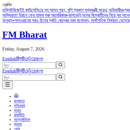
ব্রেকিং
ডব্লিউবিজেইই কাউন্সেলিংয়ে সব আসন পূরণ, খুশি প্রকাশ মুখ্যমন্ত্রী শুভেন্দু অধিকারীর
•
প্রব
অস্থিরতা! ইরানে ফের হামলা শুরু আমেরিকার
•
আপডেট) দলের বিদ্রোহীদের নিয়ে সুর অনে
অনুভূত
•
গালওয়ানের পরও চিনের প্রতি কেন্দ্রের নরম মনোভাব, অর্থনৈতিক নির্ভরতা বেড়েছে
FM Bharat
Friday, August 7, 2026
English
हिन्दी
ଓଡ଼ିଆ
বাংলা
English
हिन्दी
ଓଡ଼ିଆ
বাংলা
কলকাতা
পশ্চিমবঙ্গ
ভারত
রাজনীতি
আন্তর্জাতিক
ব্যবসা
খেলা