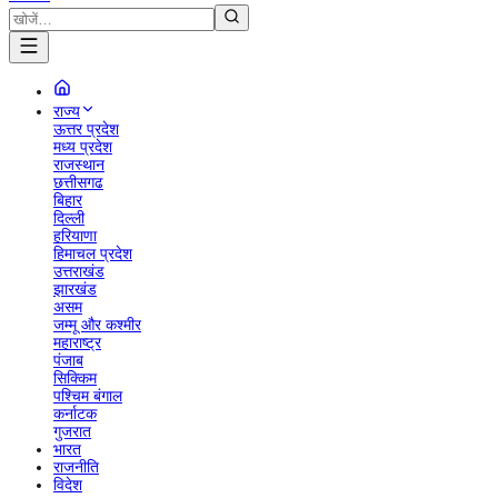
राज्य
ऊत्तर प्रदेश
मध्य प्रदेश
राजस्थान
छत्तीसगढ
बिहार
दिल्ली
हरियाणा
हिमाचल प्रदेश
उत्तराखंड
झारखंड
असम
जम्मू और कश्मीर
महाराष्ट्र
पंजाब
सिक्किम
पश्चिम बंगाल
कर्नाटक
गुजरात
भारत
राजनीति
विदेश