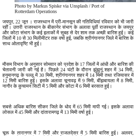
Photo by Markus Spiske via Unsplash / Port of
Rotterdam Operations
जयपुर
, 22
जून । राजस्थान में प्री-मानसून की गतिविधियां रविवार को भी जारी
रहीं। उत्तरी राजस्थान के बीकानेर संभाग के अलावा पूर्वी राजस्थान के जयपुर
और कोटा संभाग के कई इलाकों में सुबह से देर शाम तक अच्छी बारिश हुई। कई
जिलों में
10
से
30
मिलीमीटर तक वर्षा हुई
,
जबकि श्रीगंगानगर जिले में बारिश के
साथ ओलावृष्टि भी हुई।
मौसम विभाग के अनुसार सोमवार को प्रदेश के
17
जिलों में आंधी और बारिश की
चेतावनी जारी की गई है। पिछले
24
घंटों के दौरान झुंझुनूं शहर में
34
मिमी
,
हनुमानगढ़ के पल्लू में
30
मिमी
,
श्रीगंगानगर शहर में
14
मिमी तथा रजियासर में
12
मिमी बारिश हुई। इसके अलावा चूनावढ़ में
9
मिमी
,
बींझबायला में
8
मिमी
,
नागौर के कुचामन सिटी में
5
मिमी और कोटा में
6
मिमी बरसात हुई।
सबसे अधिक बारिश सीकर जिले के धोद में
65
मिमी मापी गई। इसके अलावा
लोसल में
45
मिमी और दांतारामगढ़ में
13
मिमी वर्षा हुई।
चूरू के तारानगर में
7
मिमी और राजलदेसर में
5
मिमी बारिश हुई। अलवर
,