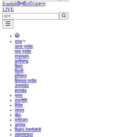
English
हिन्दी
ଓଡ଼ିଆ
বাংলা
LIVE
राज्य
ऊत्तर प्रदेश
मध्य प्रदेश
राजस्थान
छत्तीसगढ
बिहार
दिल्ली
हरियाणा
हिमाचल प्रदेश
उत्तराखंड
झारखंड
भारत
राजनीति
विदेश
व्यापार
खेल
मनोरंजन
अपराध
विज्ञान-टेक्नॉलॉजी
लाइफष्टाइल