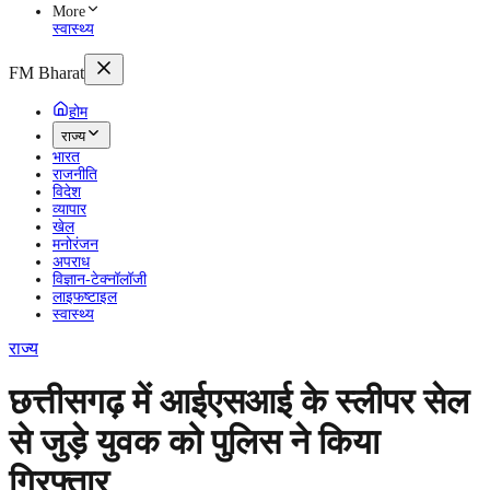
More
स्वास्थ्य
FM Bharat
होम
राज्य
भारत
राजनीति
विदेश
व्यापार
खेल
मनोरंजन
अपराध
विज्ञान-टेक्नॉलॉजी
लाइफष्टाइल
स्वास्थ्य
राज्य
छत्तीसगढ़ में आईएसआई के स्लीपर सेल
से जुड़े युवक को पुलिस ने किया
गिरफ्तार