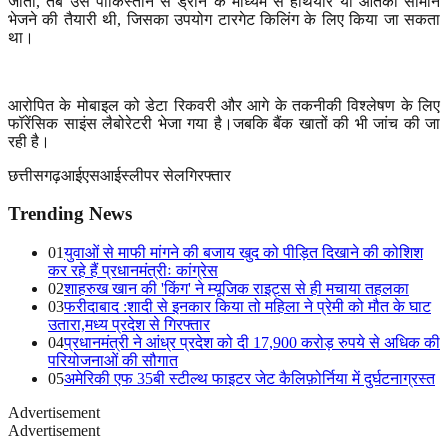
जाता
,
तब उसे पाकिस्तान से ड्रोन के माध्यम से हथियार या आतंकी सामान
भेजने की तैयारी थी
,
जिसका उपयोग टारगेट किलिंग के लिए किया जा सकता
था।
आरोपित के मोबाइल को डेटा रिकवरी और आगे के तकनीकी विश्लेषण के लिए
फॉरेंसिक साइंस लैबोरेटरी भेजा गया है।जबकि बैंक खातों की भी जांच की जा
रही है।
छत्तीसगढ़
आईएसआई
स्लीपर सेल
गिरफ्तार
Trending News
01
युवाओं से माफी मांगने की बजाय खुद को पीड़ित दिखाने की कोशिश
कर रहे हैं प्रधानमंत्रीः कांग्रेस
02
शाहरुख खान की 'किंग' ने म्यूजिक राइट्स से ही मचाया तहलका
03
फरीदाबाद :शादी से इनकार किया तो महिला ने प्रेमी को मौत के घाट
उतारा,मध्य प्रदेश से गिरफ्तार
04
प्रधानमंत्री ने आंध्र प्रदेश को दी 17,900 करोड़ रुपये से अधिक की
परियोजनाओं की सौगात
05
अमेरिकी एफ 35बी स्टील्थ फाइटर जेट कैलिफ़ोर्निया में दुर्घटनाग्रस्त
Advertisement
Advertisement