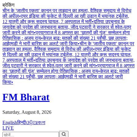
ब्रेकिंग
चीन के 'जातीय एकता' कानून पर ताइवान का हमला, वैश्विक समुदाय से विरोध
की अपील
•
एयर इंडिया की फुकेट से दिल्ली आ रही उड़ान में भयानक टर्बुलेंस,
12 यात्री और क्रू सदस्य घायल, 7 अस्पताल में भर्ती
•
दतिया उपचुनाव के
जनादेश को प्रदेश की जनभावना बताया, जीतू पटवारी ने सरकार से श्वेत-पत्र
जारी करने की मांग
•
प्रयागराज में 8 अगस्त का ‘छात्रों की गूंज’ सम्मेलन होगा
ऐतिहासिक : अजय राय
•
केरल बाढ़: मृतकों की संख्या 21 पहुँची, छह लापता;
आईएमडी ने भारी बारिश का अलर्ट जारी किया
•
चीन के 'जातीय एकता' कानून पर
ताइवान का हमला, वैश्विक समुदाय से विरोध की अपील
•
एयर इंडिया की फुकेट
से दिल्ली आ रही उड़ान में भयानक टर्बुलेंस, 12 यात्री और क्रू सदस्य घायल,
7 अस्पताल में भर्ती
•
दतिया उपचुनाव के जनादेश को प्रदेश की जनभावना बताया,
जीतू पटवारी ने सरकार से श्वेत-पत्र जारी करने की मांग
•
प्रयागराज में 8 अगस्त
का ‘छात्रों की गूंज’ सम्मेलन होगा ऐतिहासिक : अजय राय
•
केरल बाढ़: मृतकों
की संख्या 21 पहुँची, छह लापता; आईएमडी ने भारी बारिश का अलर्ट जारी
किया
•
FM Bharat
Saturday, August 8, 2026
English
हिन्दी
ଓଡ଼ିଆ
বাংলা
LIVE