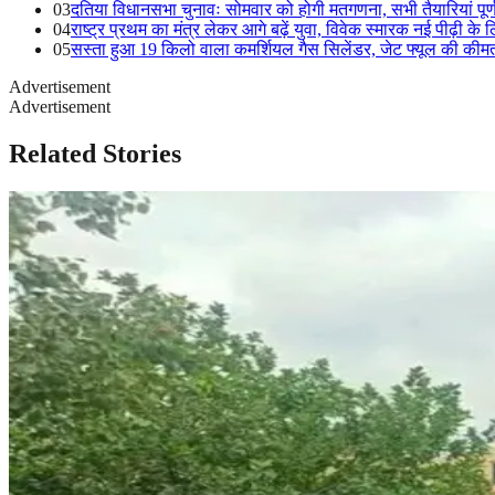
03
दतिया विधानसभा चुनावः सोमवार को होगी मतगणना, सभी तैयारियां पूर्
04
राष्ट्र प्रथम का मंत्र लेकर आगे बढ़ें युवा, विवेक स्मारक नई पीढ़ी के लि
05
सस्ता हुआ 19 किलो वाला कमर्शियल गैस सिलेंडर, जेट फ्यूल की कीमत 
Advertisement
Advertisement
Related Stories