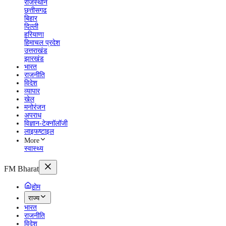
राजस्थान
छत्तीसगढ
बिहार
दिल्ली
हरियाणा
हिमाचल प्रदेश
उत्तराखंड
झारखंड
भारत
राजनीति
विदेश
व्यापार
खेल
मनोरंजन
अपराध
विज्ञान-टेक्नॉलॉजी
लाइफष्टाइल
More
स्वास्थ्य
FM Bharat
होम
राज्य
भारत
राजनीति
विदेश