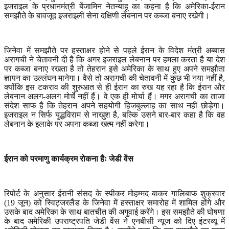
इजराइल के प्रधानमंत्री बेंजामिन नेतन्याहू का कहना है कि अमेरिका-ईरान
समझौते के बावजूद इजराइली सेना दक्षिणी लेबनान पर कब्जा बनाए रखेगी।
जिनेवा में समझौते पर हस्ताक्षर होने से पहले ईरान के विदेश मंत्री अब्बास
अरागची ने चेतावनी दी है कि अगर इजराइल लेबनान पर हमला करता है या देश
पर कब्जा बनाए रखता है तो तेहरान इसे अमेरिका के साथ हुए अपने समझौता
ज्ञापन का उल्लंघन मानेगा। वैसे तो अरागची की चेतावनी में कुछ भी नया नहीं है
,
क्योंकि इस टकराव की शुरुआत से ही ईरान का रुख यह रहा है कि ईरान और
लेबनान अलग-अलग मोर्चे नहीं हैं। वे एक ही मोर्चा हैं। मगर अरागची का ताजा
संदेश साफ है कि तेहरान अपने सहयोगी हिजबुल्लाह का साथ नहीं छोड़ेगा।
इजराइल न सिर्फ युद्धविराम से नाखुश है
,
बल्कि उसने बार-बार कहा है कि वह
लेबनान के इलाके पर अपना कब्जा खत्म नहीं करेगा।
ईरान को परमाणु कार्यक्रम रोकना हैः जेडी वेंस
रिपोर्ट के अनुसार ईरानी संसद के स्पीकर मोहम्मद बाकर गालिबाफ शुक्रवार
(
19
जून) को स्विट्जरलैंड के जिनेवा में हस्ताक्षर समारोह में शामिल होंगे और
उसके बाद अमेरिका के साथ बातचीत की अगुवाई करेंगे। इस समझौते की घोषणा
के बाद अमेरिकी उपराष्ट्रपति जेडी वेंस ने एनबीसी न्यूज को दिए इंटरव्यू में