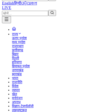
English
हिन्दी
ଓଡ଼ିଆ
বাংলা
LIVE
राज्य
ऊत्तर प्रदेश
मध्य प्रदेश
राजस्थान
छत्तीसगढ
बिहार
दिल्ली
हरियाणा
हिमाचल प्रदेश
उत्तराखंड
झारखंड
भारत
राजनीति
विदेश
व्यापार
खेल
मनोरंजन
अपराध
विज्ञान-टेक्नॉलॉजी
लाइफष्टाइल