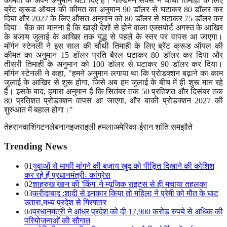
कीमतों के अपने अनुमान घटा दिए हैं। गोल्डमैन सैक्स ने चौथी तिमाही के लिए
ब्रेंट क्रूड ऑयल की कीमत का अनुमान
90
डॉलर से घटाकर
80
डॉलर कर
दिया और
2027
के लिए औसत अनुमान को
80
डॉलर से घटाकर
75
डॉलर कर
दिया। बैंक का मानना है कि खाड़ी देशों से होने वाला एक्सपोर्ट अगस्त के आखिर
के बजाय जुलाई के आखिर तक युद्ध से पहले के स्तर पर वापस आ जाएगा।
मॉर्गन स्टेनली ने इस साल की चौथी तिमाही के लिए ब्रेंट क्रूड ऑयल की
कीमत का अनुमान
15
डॉलर प्रति बैरल घटाकर
80
डॉलर कर दिया और
तीसरी तिमाही के अनुमान को
100
डॉलर से घटाकर
90
डॉलर कर दिया।
मॉर्गन स्टेनली ने कहा
, "
हमने अनुमान लगाया था कि प्रोडक्शन बढ़ाने का काम
जुलाई के आखिर से शुरू होगा
,
जिसे अब हम जुलाई के बीच में ही शुरू मान रहे
हैं। इसके बाद
,
हमारा अनुमान है कि सितंबर तक
50
प्रतिशत और दिसंबर तक
80
प्रतिशत प्रोडक्शन वापस आ जाएगा
,
और बाकी प्रोडक्शन
2027
की
शुरुआत में बहाल होगा।"
तेहरान
वाशिंगटन
लेबनान
इजराइली हमला
अमेरिका-ईरान शांति समझौते
Trending News
01
युवाओं से माफी मांगने की बजाय खुद को पीड़ित दिखाने की कोशिश
कर रहे हैं प्रधानमंत्रीः कांग्रेस
02
शाहरुख खान की 'किंग' ने म्यूजिक राइट्स से ही मचाया तहलका
03
फरीदाबाद :शादी से इनकार किया तो महिला ने प्रेमी को मौत के घाट
उतारा,मध्य प्रदेश से गिरफ्तार
04
प्रधानमंत्री ने आंध्र प्रदेश को दी 17,900 करोड़ रुपये से अधिक की
परियोजनाओं की सौगात