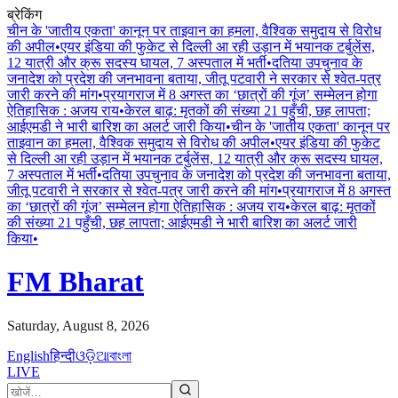
ब्रेकिंग
चीन के 'जातीय एकता' कानून पर ताइवान का हमला, वैश्विक समुदाय से विरोध
की अपील
•
एयर इंडिया की फुकेट से दिल्ली आ रही उड़ान में भयानक टर्बुलेंस,
12 यात्री और क्रू सदस्य घायल, 7 अस्पताल में भर्ती
•
दतिया उपचुनाव के
जनादेश को प्रदेश की जनभावना बताया, जीतू पटवारी ने सरकार से श्वेत-पत्र
जारी करने की मांग
•
प्रयागराज में 8 अगस्त का ‘छात्रों की गूंज’ सम्मेलन होगा
ऐतिहासिक : अजय राय
•
केरल बाढ़: मृतकों की संख्या 21 पहुँची, छह लापता;
आईएमडी ने भारी बारिश का अलर्ट जारी किया
•
चीन के 'जातीय एकता' कानून पर
ताइवान का हमला, वैश्विक समुदाय से विरोध की अपील
•
एयर इंडिया की फुकेट
से दिल्ली आ रही उड़ान में भयानक टर्बुलेंस, 12 यात्री और क्रू सदस्य घायल,
7 अस्पताल में भर्ती
•
दतिया उपचुनाव के जनादेश को प्रदेश की जनभावना बताया,
जीतू पटवारी ने सरकार से श्वेत-पत्र जारी करने की मांग
•
प्रयागराज में 8 अगस्त
का ‘छात्रों की गूंज’ सम्मेलन होगा ऐतिहासिक : अजय राय
•
केरल बाढ़: मृतकों
की संख्या 21 पहुँची, छह लापता; आईएमडी ने भारी बारिश का अलर्ट जारी
किया
•
FM Bharat
Saturday, August 8, 2026
English
हिन्दी
ଓଡ଼ିଆ
বাংলা
LIVE