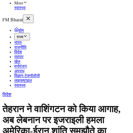
More
स्वास्थ्य
FM Bharat
होम
राज्य
भारत
राजनीति
विदेश
व्यापार
खेल
मनोरंजन
अपराध
विज्ञान-टेक्नॉलॉजी
लाइफष्टाइल
स्वास्थ्य
विदेश
तेहरान ने वाशिंगटन को किया आगाह,
अब लेबनान पर इजराइली हमला
अमेरिका-ईरान शांति समझौते का