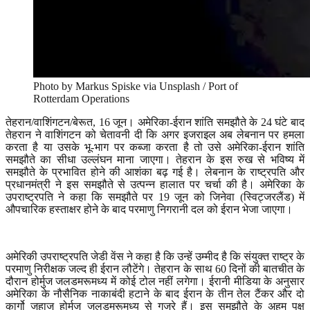
Photo by Markus Spiske via Unsplash / Port of
Rotterdam Operations
तेहरान/वाशिंगटन/बेरूत
, 16
जून। अमेरिका-ईरान शांति समझौते के
24
घंटे बाद
तेहरान ने वाशिंगटन को चेतावनी दी कि अगर इजराइल अब लेबनान पर हमला
करता है या उसके भू-भाग पर कब्जा करता है तो उसे अमेरिका-ईरान शांति
समझौते का सीधा उल्लंघन माना जाएगा। तेहरान के इस रुख से भविष्य में
समझौते के प्रभावित होने की आशंका बढ़ गई है। लेबनान के राष्ट्रपति और
प्रधानमंत्री ने इस समझौते से उत्पन्न हालात पर चर्चा की है। अमेरिका के
उपराष्ट्रपति ने कहा कि समझौते पर
19
जून को जिनेवा (स्विट्जरलैंड) में
औपचारिक हस्ताक्षर होने के बाद परमाणु निगरानी दल को ईरान भेजा जाएगा।
अमेरिकी उपराष्ट्रपति जेडी वेंस ने कहा है कि उन्हें उम्मीद है कि संयुक्त राष्ट्र के
परमाणु निरीक्षक जल्द ही ईरान लौटेंगे। तेहरान के साथ
60
दिनों की बातचीत के
दौरान होर्मुज जलडमरूमध्य में कोई टोल नहीं लगेगा। ईरानी मीडिया के अनुसार
अमेरिका के नौसैनिक नाकाबंदी हटाने के बाद ईरान के तीन तेल टैंकर और दो
कार्गो जहाज होर्मुज जलडमरूमध्य से गुजरे हैं। इस समझौते के अहम पक्ष