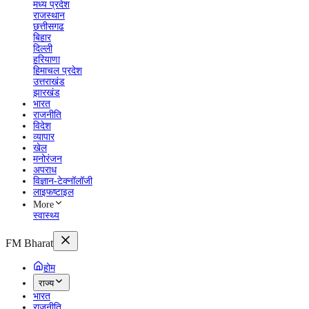
मध्य प्रदेश
राजस्थान
छत्तीसगढ
बिहार
दिल्ली
हरियाणा
हिमाचल प्रदेश
उत्तराखंड
झारखंड
भारत
राजनीति
विदेश
व्यापार
खेल
मनोरंजन
अपराध
विज्ञान-टेक्नॉलॉजी
लाइफष्टाइल
More
स्वास्थ्य
FM Bharat
होम
राज्य
भारत
राजनीति