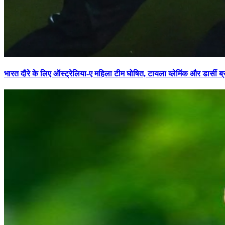
भारत दौरे के लिए ऑस्ट्रेलिया-ए महिला टीम घोषित, टायला व्लेमिंक और डार्सी 