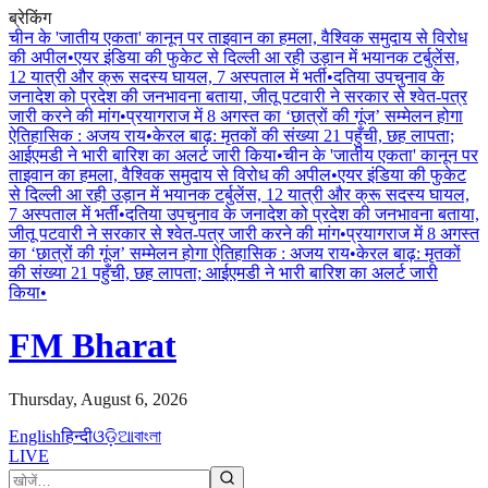
ब्रेकिंग
चीन के 'जातीय एकता' कानून पर ताइवान का हमला, वैश्विक समुदाय से विरोध
की अपील
•
एयर इंडिया की फुकेट से दिल्ली आ रही उड़ान में भयानक टर्बुलेंस,
12 यात्री और क्रू सदस्य घायल, 7 अस्पताल में भर्ती
•
दतिया उपचुनाव के
जनादेश को प्रदेश की जनभावना बताया, जीतू पटवारी ने सरकार से श्वेत-पत्र
जारी करने की मांग
•
प्रयागराज में 8 अगस्त का ‘छात्रों की गूंज’ सम्मेलन होगा
ऐतिहासिक : अजय राय
•
केरल बाढ़: मृतकों की संख्या 21 पहुँची, छह लापता;
आईएमडी ने भारी बारिश का अलर्ट जारी किया
•
चीन के 'जातीय एकता' कानून पर
ताइवान का हमला, वैश्विक समुदाय से विरोध की अपील
•
एयर इंडिया की फुकेट
से दिल्ली आ रही उड़ान में भयानक टर्बुलेंस, 12 यात्री और क्रू सदस्य घायल,
7 अस्पताल में भर्ती
•
दतिया उपचुनाव के जनादेश को प्रदेश की जनभावना बताया,
जीतू पटवारी ने सरकार से श्वेत-पत्र जारी करने की मांग
•
प्रयागराज में 8 अगस्त
का ‘छात्रों की गूंज’ सम्मेलन होगा ऐतिहासिक : अजय राय
•
केरल बाढ़: मृतकों
की संख्या 21 पहुँची, छह लापता; आईएमडी ने भारी बारिश का अलर्ट जारी
किया
•
FM Bharat
Thursday, August 6, 2026
English
हिन्दी
ଓଡ଼ିଆ
বাংলা
LIVE