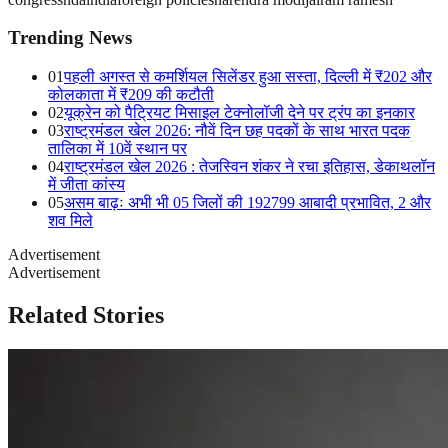
Trending News
01
पहली अगस्त से कमर्शियल सिलेंडर हुआ सस्ता, दिल्ली में ₹202 और
कोलकाता में ₹209 की कटौती
02
यूक्रेन को पैट्रियट मिसाइल टेक्नोलॉजी देने पर ट्रंप का इनकार
03
राष्ट्रमंडल खेल 2026: नौवें दिन छह पदकों के साथ भारत पदक
तालिका में 10वें स्थान पर
04
राष्ट्रमंडल खेल 2026 : तेजस्विन शंकर ने रचा इतिहास, डेकाथलॉन
में जीता कांस्य
05
असम बाढ़ः अभी भी 05 जिलों की 192799 आबादी प्रभावित, 2 और
शव मिले
Advertisement
Advertisement
Related Stories