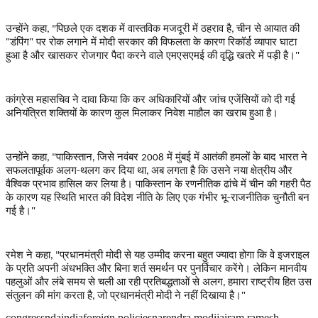
उन्होंने कहा
पिछले एक दशक में वास्तविक मजदूरी में ठहराव है
चीन से आयात की
, "
,
"डंपिंग" पर रोक लगाने में मोदी सरकार की विफलता के कारण रिकॉर्ड व्यापार घाटा
हुआ है और खासकर रोजगार पैदा करने वाले एमएसएमई की वृद्धि खतरे में पड़ी है।"
कांग्रेस महासचिव ने दावा किया कि कर अधिकारियों और जांच एजेंसियों को दी गई
अनियंत्रित शक्तियों के कारण कुल मिलाकर निवेश माहौल का खराब हुआ है।
उन्होंने कहा
पाकिस्तान
जिसे नवंबर
में मुंबई में आतंकी हमलों के बाद भारत ने
, "
,
2008
सफलतापूर्वक अलग-थलग कर दिया था
अब लगता है कि उसने नया क्षेत्रीय और
,
वैश्विक प्रभाव हासिल कर लिया है। पाकिस्तान के रणनीतिक ढांचे में चीन की गहरी पैठ
के कारण यह स्थिति भारत की विदेश नीति के लिए एक गंभीर भू-राजनीतिक चुनौती बन
गई है।"
रमेश ने कहा
प्रधानमंत्री मोदी से यह उम्मीद करना बहुत ज्यादा होगा कि वे इजराइल
, "
के प्रति अपनी अंधभक्ति और बिना शर्त समर्थन पर पुनर्विचार करेंगे। लेकिन मानवीय
पहलुओं और लंबे समय से चली आ रही प्रतिबद्धताओं से अलग
हमारा राष्ट्रीय हित उस
,
संतुलन की मांग करता है
जो प्रधानमंत्री मोदी ने नहीं दिखाया है।"
,
congress
nda
india
foreign policies
narendra modi
jairam ramesh