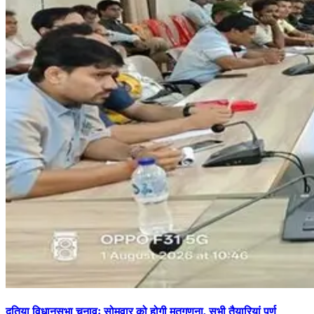
दतिया विधानसभा चुनावः सोमवार को होगी मतगणना, सभी तैयारियां पूर्ण