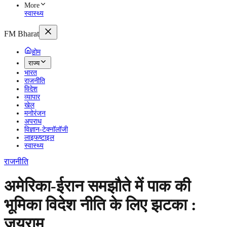
More
स्वास्थ्य
FM Bharat
होम
राज्य
भारत
राजनीति
विदेश
व्यापार
खेल
मनोरंजन
अपराध
विज्ञान-टेक्नॉलॉजी
लाइफष्टाइल
स्वास्थ्य
राजनीति
अमेरिका-ईरान समझौते में पाक की
भूमिका विदेश नीति के लिए झटका :
जयराम