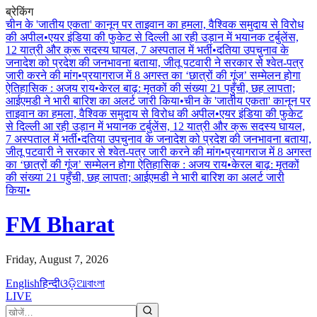
ब्रेकिंग
चीन के 'जातीय एकता' कानून पर ताइवान का हमला, वैश्विक समुदाय से विरोध
की अपील
•
एयर इंडिया की फुकेट से दिल्ली आ रही उड़ान में भयानक टर्बुलेंस,
12 यात्री और क्रू सदस्य घायल, 7 अस्पताल में भर्ती
•
दतिया उपचुनाव के
जनादेश को प्रदेश की जनभावना बताया, जीतू पटवारी ने सरकार से श्वेत-पत्र
जारी करने की मांग
•
प्रयागराज में 8 अगस्त का ‘छात्रों की गूंज’ सम्मेलन होगा
ऐतिहासिक : अजय राय
•
केरल बाढ़: मृतकों की संख्या 21 पहुँची, छह लापता;
आईएमडी ने भारी बारिश का अलर्ट जारी किया
•
चीन के 'जातीय एकता' कानून पर
ताइवान का हमला, वैश्विक समुदाय से विरोध की अपील
•
एयर इंडिया की फुकेट
से दिल्ली आ रही उड़ान में भयानक टर्बुलेंस, 12 यात्री और क्रू सदस्य घायल,
7 अस्पताल में भर्ती
•
दतिया उपचुनाव के जनादेश को प्रदेश की जनभावना बताया,
जीतू पटवारी ने सरकार से श्वेत-पत्र जारी करने की मांग
•
प्रयागराज में 8 अगस्त
का ‘छात्रों की गूंज’ सम्मेलन होगा ऐतिहासिक : अजय राय
•
केरल बाढ़: मृतकों
की संख्या 21 पहुँची, छह लापता; आईएमडी ने भारी बारिश का अलर्ट जारी
किया
•
FM Bharat
Friday, August 7, 2026
English
हिन्दी
ଓଡ଼ିଆ
বাংলা
LIVE