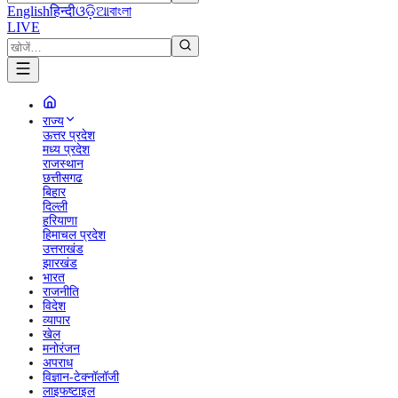
English
हिन्दी
ଓଡ଼ିଆ
বাংলা
LIVE
राज्य
ऊत्तर प्रदेश
मध्य प्रदेश
राजस्थान
छत्तीसगढ
बिहार
दिल्ली
हरियाणा
हिमाचल प्रदेश
उत्तराखंड
झारखंड
भारत
राजनीति
विदेश
व्यापार
खेल
मनोरंजन
अपराध
विज्ञान-टेक्नॉलॉजी
लाइफष्टाइल