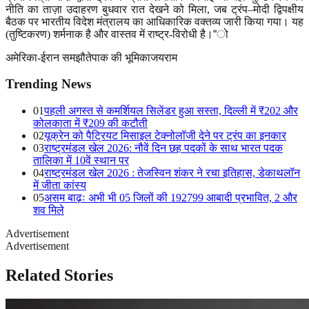
नीति का ताज़ा उदाहरण बुधवार रात देखने को मिला
,
जब ट्रंप
–
मोदी द्विपक्षीय
बैठक पर भारतीय विदेश मंत्रालय का आधिकारिक वक्तव्य जारी किया गया। यह
(तुष्टिकरण) शर्मनाक है और वास्तव में राष्ट्र-विरोधी है।"ो
अमेरिका-ईरान समझौते
पाक की भूमिका
जयराम
Trending News
01
पहली अगस्त से कमर्शियल सिलेंडर हुआ सस्ता, दिल्ली में ₹202 और
कोलकाता में ₹209 की कटौती
02
यूक्रेन को पैट्रियट मिसाइल टेक्नोलॉजी देने पर ट्रंप का इनकार
03
राष्ट्रमंडल खेल 2026: नौवें दिन छह पदकों के साथ भारत पदक
तालिका में 10वें स्थान पर
04
राष्ट्रमंडल खेल 2026 : तेजस्विन शंकर ने रचा इतिहास, डेकाथलॉन
में जीता कांस्य
05
असम बाढ़ः अभी भी 05 जिलों की 192799 आबादी प्रभावित, 2 और
शव मिले
Advertisement
Advertisement
Related Stories