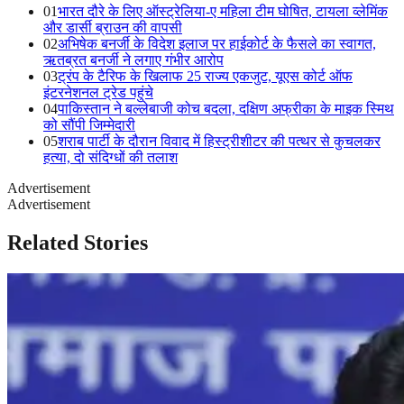
01
भारत दौरे के लिए ऑस्ट्रेलिया-ए महिला टीम घोषित, टायला व्लेमिंक
और डार्सी ब्राउन की वापसी
02
अभिषेक बनर्जी के विदेश इलाज पर हाईकोर्ट के फैसले का स्वागत,
ऋतब्रत बनर्जी ने लगाए गंभीर आरोप
03
ट्रंप के टैरिफ के खिलाफ 25 राज्य एकजुट, यूएस कोर्ट ऑफ
इंटरनेशनल ट्रेड पहुंचे
04
पाकिस्तान ने बल्लेबाजी कोच बदला, दक्षिण अफ्रीका के माइक स्मिथ
को सौंपी जिम्मेदारी
05
शराब पार्टी के दौरान विवाद में हिस्ट्रीशीटर की पत्थर से कुचलकर
हत्या, दो संदिग्धों की तलाश
Advertisement
Advertisement
Related Stories