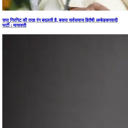
सपा गिरगिट की तरह रंग बदलती है, बसपा सर्वसमाज हितैषी अम्बेडकरवादी
पार्टी : मायावती