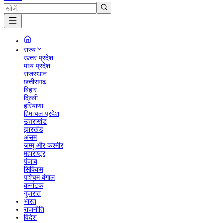
राज्य
ऊत्तर प्रदेश
मध्य प्रदेश
राजस्थान
छत्तीसगढ
बिहार
दिल्ली
हरियाणा
हिमाचल प्रदेश
उत्तराखंड
झारखंड
असम
जम्मू और कश्मीर
महाराष्ट्र
पंजाब
सिक्किम
पश्चिम बंगाल
कर्नाटक
गुजरात
भारत
राजनीति
विदेश