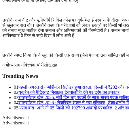
जनकल्याण के कार्यों के लिए दान कर देना चाहिए।
उन्हाेंने आज नीट और यूनिफॉर्म सिविल कोड पर दुर्ग-भिलाई प्रवास के दौरान अपन
से खुलकर बात की। उन्हाेंने कहा कि परीक्षाओं को लेकर छात्रों पर किसी भी 
को तनाव मुक्त माहौल देना समाज और अभिभावकों की जिम्मेदारी है। समान नागरिक
आखिरकार वे फिर से सही दिशा में लौट आते हैं।
उन्होंने स्पष्ट किया कि वे खुद को किसी एक राज्य (जैसे पंजाब) तक सीमित नहीं
अयोध्या
राम मंदिर
चंदा चोरी
साेनू सूद
Trending News
01
पहली अगस्त से कमर्शियल सिलेंडर हुआ सस्ता, दिल्ली में ₹202 और 
02
यूक्रेन को पैट्रियट मिसाइल टेक्नोलॉजी देने पर ट्रंप का इनकार
03
राष्ट्रमंडल खेल 2026: नौवें दिन छह पदकों के साथ भारत पदक तालिका 
04
राष्ट्रमंडल खेल 2026 : तेजस्विन शंकर ने रचा इतिहास, डेकाथलॉन में
05
असम बाढ़ः अभी भी 05 जिलों की 192799 आबादी प्रभावित, 2 और शव
Advertisement
Advertisement