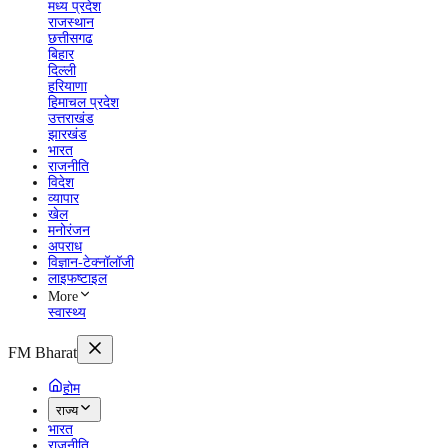
मध्य प्रदेश
राजस्थान
छत्तीसगढ
बिहार
दिल्ली
हरियाणा
हिमाचल प्रदेश
उत्तराखंड
झारखंड
भारत
राजनीति
विदेश
व्यापार
खेल
मनोरंजन
अपराध
विज्ञान-टेक्नॉलॉजी
लाइफष्टाइल
More
स्वास्थ्य
FM Bharat
होम
राज्य
भारत
राजनीति