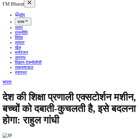
FM Bharat
होम
राज्य
भारत
राजनीति
विदेश
व्यापार
खेल
मनोरंजन
अपराध
विज्ञान-टेक्नॉलॉजी
लाइफष्टाइल
स्वास्थ्य
भारत
देश की शिक्षा प्रणाली एक्सटोर्शन मशीन,
बच्चों को दबाती-कुचलती है, इसे बदलना
होगा: राहुल गांधी