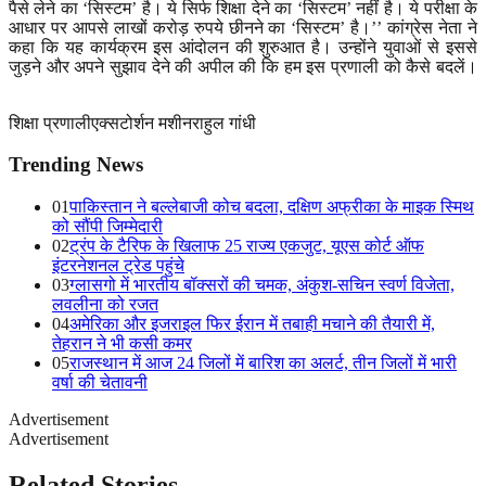
पैसे लेने का
‘
सिस्टम
’
है। ये सिर्फ शिक्षा देने का
‘
सिस्टम
’
नहीं है। ये परीक्षा के
आधार पर आपसे लाखों करोड़ रुपये छीनने का
‘
सिस्टम
’
है।
’’
कांग्रेस नेता ने
कहा कि यह कार्यक्रम इस आंदोलन की शुरुआत है। उन्होंने युवाओं से इससे
जुड़ने और अपने सुझाव देने की अपील की कि हम इस प्रणाली को कैसे बदलें।
शिक्षा प्रणाली
एक्सटोर्शन मशीन
राहुल गांधी
Trending News
01
पाकिस्तान ने बल्लेबाजी कोच बदला, दक्षिण अफ्रीका के माइक स्मिथ
को सौंपी जिम्मेदारी
02
ट्रंप के टैरिफ के खिलाफ 25 राज्य एकजुट, यूएस कोर्ट ऑफ
इंटरनेशनल ट्रेड पहुंचे
03
ग्लासगो में भारतीय बॉक्सरों की चमक, अंकुश-सचिन स्वर्ण विजेता,
लवलीना को रजत
04
अमेरिका और इजराइल फिर ईरान में तबाही मचाने की तैयारी में,
तेहरान ने भी कसी कमर
05
राजस्थान में आज 24 जिलों में बारिश का अलर्ट, तीन जिलों में भारी
वर्षा की चेतावनी
Advertisement
Advertisement
Related Stories