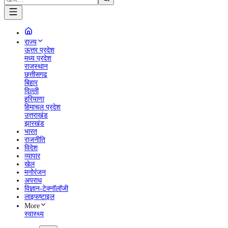
राज्य
ऊत्तर प्रदेश
मध्य प्रदेश
राजस्थान
छत्तीसगढ
बिहार
दिल्ली
हरियाणा
हिमाचल प्रदेश
उत्तराखंड
झारखंड
भारत
राजनीति
विदेश
व्यापार
खेल
मनोरंजन
अपराध
विज्ञान-टेक्नॉलॉजी
लाइफष्टाइल
More
स्वास्थ्य