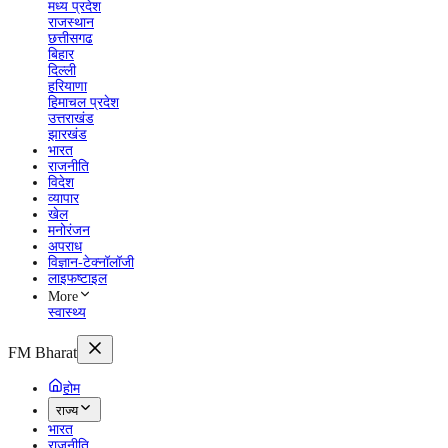
मध्य प्रदेश
राजस्थान
छत्तीसगढ
बिहार
दिल्ली
हरियाणा
हिमाचल प्रदेश
उत्तराखंड
झारखंड
भारत
राजनीति
विदेश
व्यापार
खेल
मनोरंजन
अपराध
विज्ञान-टेक्नॉलॉजी
लाइफष्टाइल
More
स्वास्थ्य
FM Bharat
होम
राज्य
भारत
राजनीति