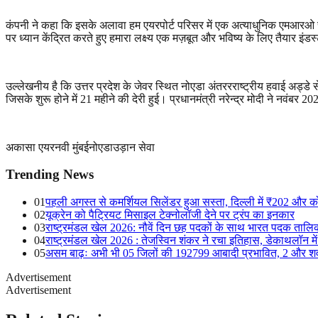
कंपनी ने कहा कि इसके अलावा हम एयरपोर्ट परिसर में एक अत्याधुनिक एमआरओ स
पर ध्यान केंद्रित करते हुए हमारा लक्ष्य एक मज़बूत और भविष्य के लिए तैयार इंडस्ट्
उल्लेखनीय है कि उत्तर प्रदेश के जेवर स्थित नोएडा अंतररराष्ट्रीय हवाई अड्डे
जिसके शुरू होने में
21
महीने की देरी हुई। प्रधानमंत्री नरेन्द्र मोदी ने नवंबर
20
अकासा एयर
नवी मुंबई
नोएडा
उड़ान सेवा
Trending News
01
पहली अगस्त से कमर्शियल सिलेंडर हुआ सस्ता, दिल्ली में ₹202 और 
02
यूक्रेन को पैट्रियट मिसाइल टेक्नोलॉजी देने पर ट्रंप का इनकार
03
राष्ट्रमंडल खेल 2026: नौवें दिन छह पदकों के साथ भारत पदक तालिका 
04
राष्ट्रमंडल खेल 2026 : तेजस्विन शंकर ने रचा इतिहास, डेकाथलॉन में
05
असम बाढ़ः अभी भी 05 जिलों की 192799 आबादी प्रभावित, 2 और शव
Advertisement
Advertisement